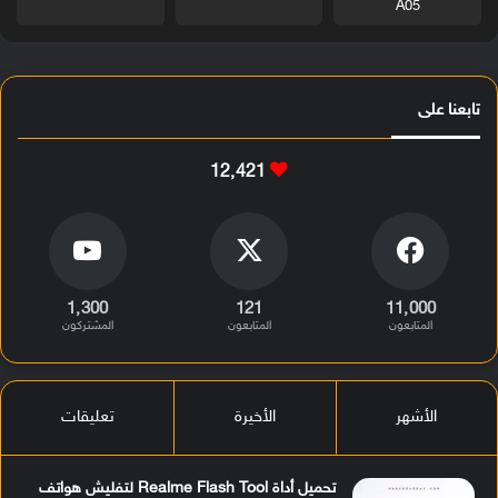
A05
تابعنا على
12٬421
1٬300
121
11٬000
المتابعون
المتابعون
المشتركون
الأشهر
الأخيرة
تعليقات
تحميل أداة Realme Flash Tool لتفليش هواتف