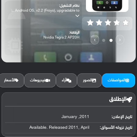
نظام التشغيل:
Android OS, v2.2 (Froyo), upgradable to ...
الرقاقة:
Nvidia Tegra 2 AP20H
›
‹
الرام / التخزين:
16 GB, 1 GB RAM
المواصفات
الصور
آراء
فيديوهات
الأسعار
الكاميرا الأساسية:
5 MP, autofocus, LED flash
الإطلاق
تاريخ الإعلان:
2011, January
تاريخ نزوله الأسواق:
Available. Released 2011, April