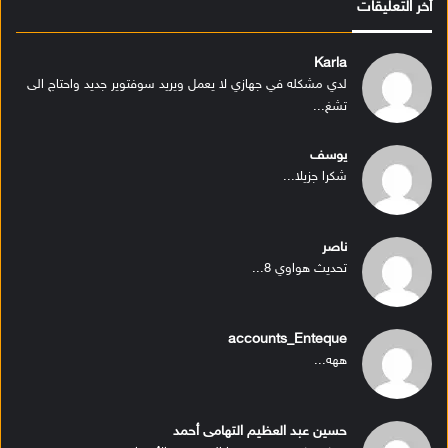
أخر التعليقات
Karla
لدي مشكله في جهازي لا يعمل ويريد سوفتوير جديد واحتاج الى
تشغ...
يوسف
شكرا جزيلا...
ناصر
تحديث هواوي 8...
accounts_Enteque
ههه...
حسين عبد العظيم التهامى أحمد