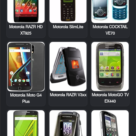
Motorola RAZR HD
Motorola SlimLite
Motorola COCKTAIL
XT925
VE70
Motorola RAZR V3xx
Motorola MotoGO TV
Motorola Moto G4
EX440
Plus