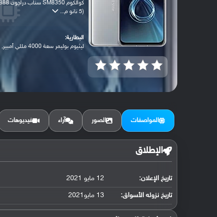
كوالكوم SM8350 سناب دراجون 
(5 نانو م...
البطارية:
ليثيوم بوليمر سعة 4000 مللي أمبير, غير ق...
المواصفات
الصور
آراء
فيديوهات
الإطلاق
تاريخ الإعلان:
12 مايو 2021
تاريخ نزوله الأسواق:
13 مايو2021