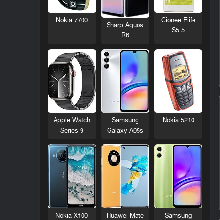
Nokia 7700
Gionee Elife
Sharp Aquos
S5.5
R6
Nokia 5210
Apple Watch
Samsung
Series 9
Galaxy A05s
Nokia X100
Huawei Mate
Samsung