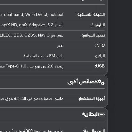
الشبكة اللاسلكية:
, dual-band, Wi-Fi Direct, hotspot
البلوتوث
:
إصدار 5.2, A2DP, LE, aptX HD, aptX Adaptive
تحديد المواقع
:
نعم, مع dual-band A-GPS, GLONASS, GALILEO, BDS, QZSS, NavIC
NFC
:
نعم
الراديو:
راديو FM حسب المنطقة
USB
:
إصدار 2.0 من نوع سي Type-C 1.0 منفذ ذو جهتين, مع دعم OTG
خصائص أخرى
أجهزة الاستشعار:
ماسح بصمة مدمج في الشاشة فوق صوتي, 
البطارية
النوع والسعة:
ليثيوم بوليمر سعة 4000 مللي أمبير, غير قابلة للإزالة