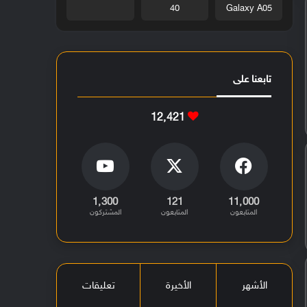
40
Galaxy A05
تابعنا على
12٬421
1٬300
121
11٬000
المتابعون
المتابعون
المشتركون
الأشهر
الأخيرة
تعليقات