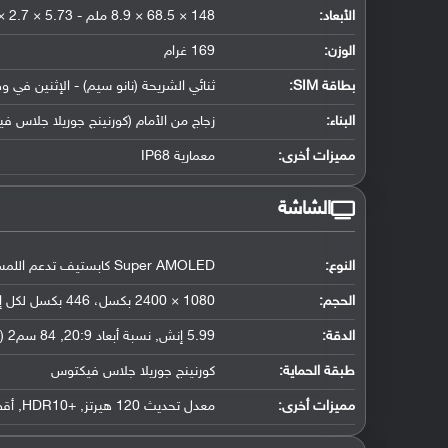
الأبعاد:
148 × 68.5 × 8.9 ملم - 5.73 × 2.7 × 0.35 إنش
الوزن:
169 غرام
بطاقة SIM:
ثنائي الشريحة (نانو سيم) - الإثنين في و
البناء:
زجاج من الأمام (كورنينج جوريلا جلاس فيكتوس) وزجاج 
مميزات أخرى:
معمارية IP68
الشاشة
النوع:
Super AMOLED كابستيف تدعم اللمس, 16 مليون لون
الحجم:
1080 × 2400 بكسل، 446 بكسل لكل إنش
الدقة:
5.99 إنش, نسبة أبعاد 20:9, 84 سم2 (حوالي 82.9 ٪ نسبة إستحواذ الشاشة)
طبقة الحماية:
كورنينج جوريلا جلاس فيكتوس
مميزات أخرى:
معدل تحديث 120 هيرتز, +HDR10, أقصى سطوع 1100 nits, خاصية Always-on display