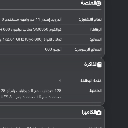
المنصة
نظام التشغيل
:
أندرويد إصدار 11 مع واجهة مستخدم ZenUI 8
الرقاقة
:
كوالكوم SM8350 سناب دراجون 888 (5 نانو متر)
المعالج
:
ثماني النواة (1x2.84 GHz Kryo 680 و 3x2.42 GHz Kryo 680 و 4x1.80 GHz Kryo 680)
المعالج الرسومي
:
أدرينو 660
الذاكرة
فتحة البطاقة:
لا
الداخلية:
جيجابايت مع 16 جيجابايت رام UFS 3.1
الكاميرا