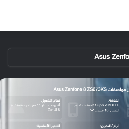
الأخبار
مقالات
الأجهزة
الأنظمة والتطبيقات
مواصفات Asus Zenfone 8 ZS673KS
الشاشة:
نظام التشغيل:
Super AMOLED كابستيف تدعم
أندرويد إصدار 11 مع واجهة مستخدم
ZenUI 8
اللمس, 16 مليو...
الرام / التخزين:
الكاميرا الأساسية: