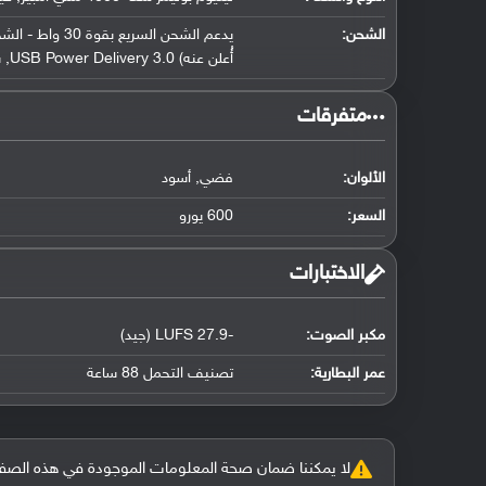
الشحن:
أُعلن عنه) USB Power Delivery 3.0, شحن عكسي
‏متفرقات‏
الألوان:
فضي, أسود
السعر:
600 يورو
‏الاختبارات‏
مكبر الصوت:
-27.9 LUFS (جيد)
عمر البطارية:
تصنيف التحمل 88 ساعة
لا يمكننا ضمان صحة المعلومات الموجودة في هذه الصفحة بنسبة 100%، وفي حالة و