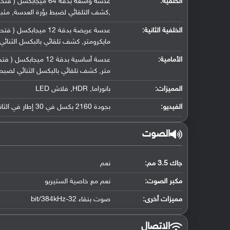
الخلفية:
,كشف التلقائي لضبط بؤرة العدسة, مث
الخلفية الثانية:
مايكرومتر, كشف تلقائي بالبكسل الثنائي
الأمامية:
متر, كشف تلقائي بالبكسل الثنائي لضبط 
المميزات:
بانوراما, HDR, فلاش LED
الفيديو:
بجودة 2160 بكسل في 30 إطار في الثانية, جودة 1080 بكسل في 30 أو 60 إطار في الثانية
الصوت
جاك 3.5 مم:
نعم
مكبر الصوت:
نعم مع خاصية الستيريو
مميزات أخرى:
صوت بنقاء 32-bit/384kHz
الاتصال