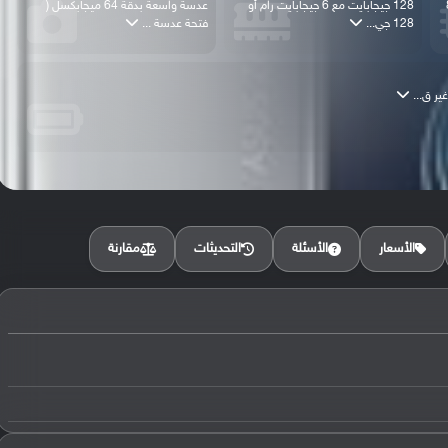
888
128 جيجابايت مع 6 جيجابايت رام أو
عدسة واسعة بدقة 64 ميجابكسل (
128 جي...
فتحة عدسة ...
مقارنة
الأسعار
الأسئلة
التحديثات