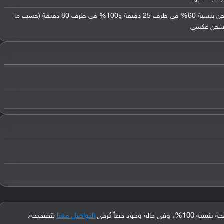
يدعم الشحن السريع بقوة 30 واط - الشحن بنسبة 60% في ظرف 25 دقيقة و100% في ظرف 80 دقيقة (حسب ما
جود خطأ يُرجى
التواصل معنا
لتصحيحه.