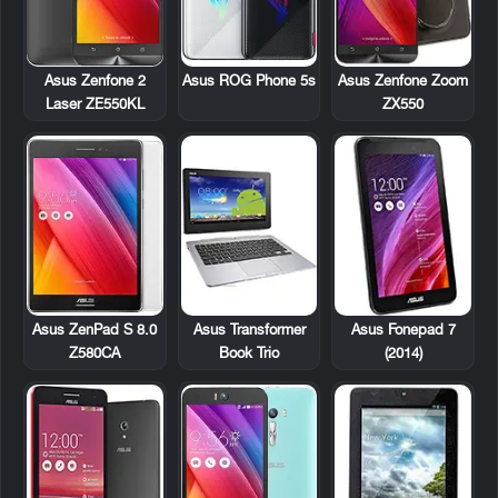
Asus Zenfone Zoom
Asus Zenfone 2
Asus ROG Phone 5s
ZX550
Laser ZE550KL
Asus Transformer
Asus Fonepad 7
Asus ZenPad S 8.0
Book Trio
(2014)
Z580CA