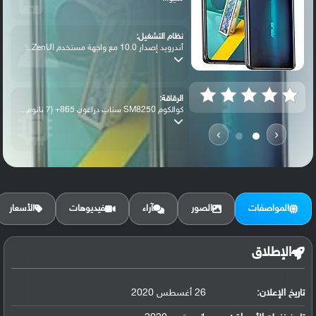
نظام التشغيل:
أندرويد إصدار 10.0 مع واجهة مستخدم ZenUI...
الرقاقة:
كوالكوم SM8250 سناب دراغون 865+ (7 نانوم...
›
‹
الرام / التخزين:
256 جيجابايت مع 8 جيجابايت رام UFS 3.1
المواصفات
الصور
آراء
فيديوهات
الأسعار
الكاميرا الأساسية:
عدسة واسعة بدقة 64 ميجابكسل ( فتحة عدسة ...
الإطلاق
تاريخ الإعلان:
26 أغسطس 2020
البطارية:
ليثيوم بوليمر سعة 5000 مللي أمبير, غير ق...