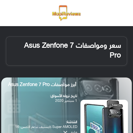
القائمة
تسجيل ا
الو
سعر ومواصفات Asus Zenfone 7
Pro
أبرز مواصفات Asus Zenfone 7 Pro
تاريخ نزوله الأسواق:
1 سبتمير 2020
الشاشة:
Super AMOLED كابستيف تدعم اللمس, 16
مليو...