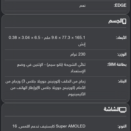
EDGE:
نعم
الجسم
الأبعاد:
165.1 × 77.3 × 9.6 ملم - 6.5 × 3.04 × 0.38
إنش
الوزن:
230 غرام
بطاقة SIM:
ثنائي الشريحة (نانو سيم) - الإثنين في وضع
الإستعداد
البناء:
زجاج من الخلف (كورنينج جوريلا جلاس 3) وزجاج من
الأمام (كورنينج جوريلا جلاس 6)وإطار الهاتف من
الأليمينيوم
الشاشة
النوع:
Super AMOLED كابستيف تدعم اللمس, 16