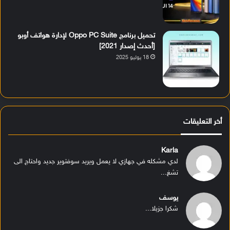
تحميل برنامج Oppo PC Suite لإدارة هواتف أوبو
[أحدث إصدار 2021]
18 يوليو 2025
أخر التعليقات
Karla
لدي مشكله في جهازي لا يعمل ويريد سوفتوير جديد واحتاج الى
تشغ...
يوسف
شكرا جزيلا...