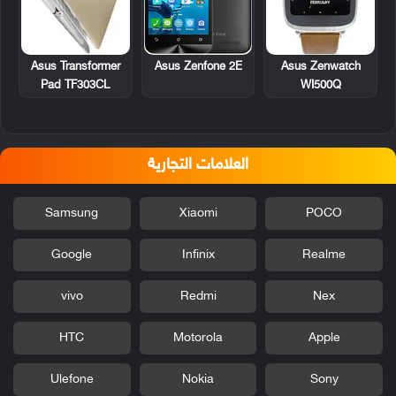
Asus Transformer
Asus Zenfone 2E
Asus Zenwatch
Pad TF303CL
WI500Q
العلامات التجارية
Samsung
Xiaomi
POCO
Google
Infinix
Realme
vivo
Redmi
Nex
HTC
Motorola
Apple
Ulefone
Nokia
Sony