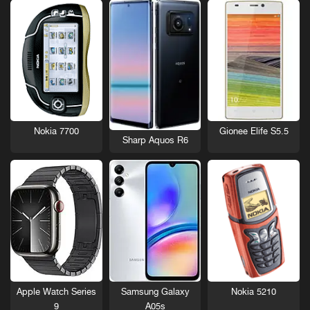
Nokia 7700
Gionee Elife S5.5
Sharp Aquos R6
Nokia 5210
Apple Watch Series
Samsung Galaxy
9
A05s