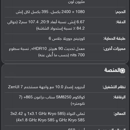
مليون لون
الحجم:
1080 × 2400 بكسل، 395 بكسل لكل إنش
الدقة:
6.67 إنش, نسبة أبعاد 20:9, 107.4 سم2 (حوالي
84.2 ٪ نسبة إستحواذ الشاشة)
طبقة الحماية:
كورنينج جوريلا جلاس 6
مميزات أخرى:
معدل تحديث 90 هيرتز, HDR10+, نسبة سطوع
700 nits (حسب ما أُعلن عنه)
المنصة
نظام التشغيل
:
أندرويد إصدار 10.0 مع واجهة مستخدم ZenUI 7
الرقاقة
:
كوالكوم SM8250 سناب دراغون 865+ (7
نانومتر+)
المعالج
:
ثماني النواة (1x3.1 GHz Kryo 585 و 3x2.42
GHz Kryo 585 و 4x1.8 GHz Kryo 585)