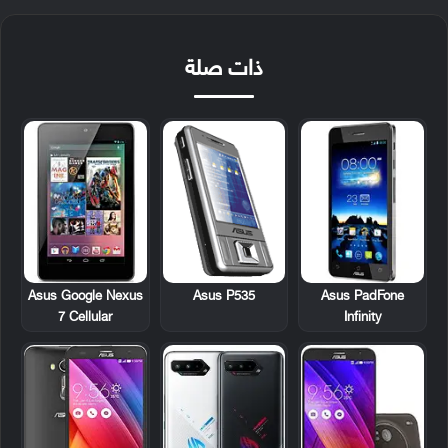
ذات صلة
Asus Google Nexus
Asus P535
Asus PadFone
7 Cellular
Infinity