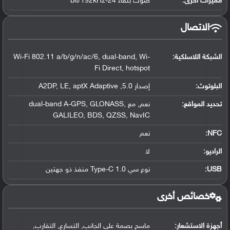
مميزات أخرى:
صوت بنقاء 24-bit/192kHz
الاتصال
الشبكة اللاسلكية:
Wi-Fi 802.11 a/b/g/n/ac/6, dual-band, Wi-
Fi Direct, hotspot
البلوتوث
:
إصدار 5.0, A2DP, LE, aptX Adaptive
تحديد المواقع
:
نعم, مع dual-band A-GPS, GLONASS,
GALILEO, BDS, QZSS, NavIC
NFC
:
نعم
الراديو:
لا
USB
:
نوع سي Type-C 1.0 منفذ ذو جهتين
خصائص أخرى
أجهزة الاستشعار:
ماسح بصمة على الجانب, التسارع, التقارب,