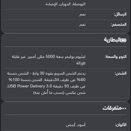
البوصلة, الدوران, الإضاءة
الرسائل:
نعم
المتصفح:
نعم
البطارية
النوع والسعة:
ليثيوم بوليمر سعة 5000 مللي أمبير, غير قابلة
للإزالة
الشحن:
يدعم الشحن السريع بقوة 30 واط - الشحن بنسبة
60% في ظرف 34دقيقة, الشحن بنسبة 100%
في ظرف 93 دقيقة USB Power Delivery 3.0,
شحن عكسي (حسب ما أُعلن عنه)
‏متفرقات‏
الألوان:
أسود, أبيض