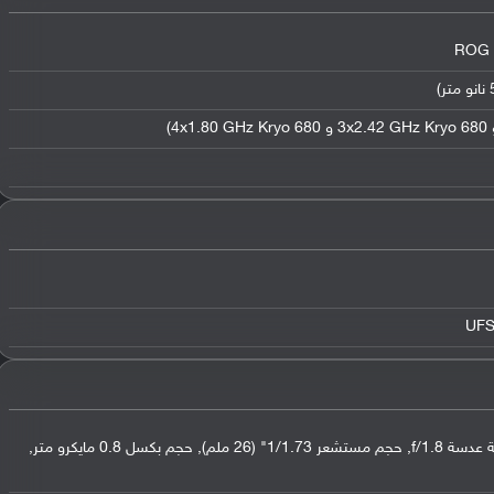
عدسة واسعة بدقة 64 ميجابكسل ( فتحة عدسة f/1.8, حجم مستشعر 1/1.73" (26 ملم), حجم بكسل 0.8 مايكرو متر,