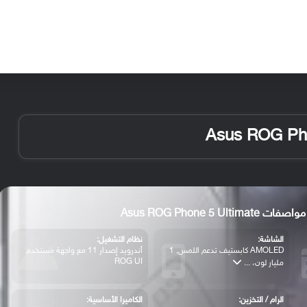
الأخبار
مقالات
الأجهزة
الأنظمة والتطبيقات
ات Asus ROG Phone 5 Ultimate
الشاشة:
نظام التشغيل:
AMOLED كابستيف تدعم اللمس, 1
أندرويد إصدار 11 مع واجهة مستخدم
ROG UI
مليار لون، ...
الرام / التخزين:
الكاميرا الأساسية: