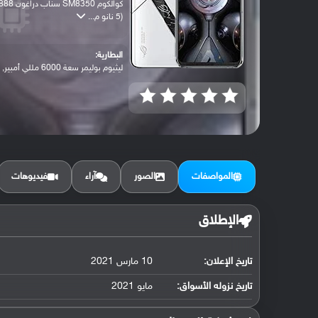
كوالكوم SM8350 سناب دراغون 
(5 نانو م...
البطارية:
ليثيوم بوليمر سعة 6000 مللي أمبير, غير ق...
المواصفات
الصور
آراء
فيديوهات
الإطلاق
تاريخ الإعلان:
10 مارس 2021
تاريخ نزوله الأسواق:
مايو 2021