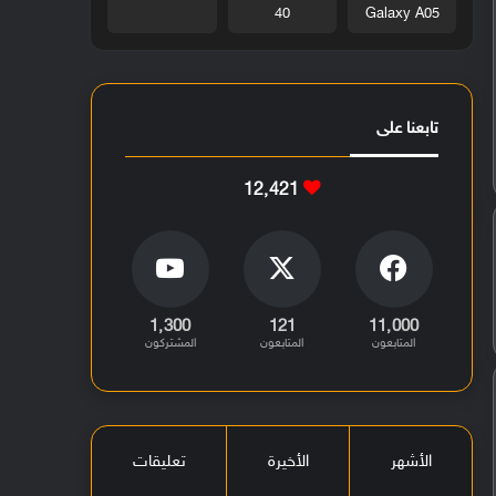
40
Galaxy A05
تابعنا على
12٬421
1٬300
121
11٬000
المتابعون
المتابعون
المشتركون
الأشهر
الأخيرة
تعليقات