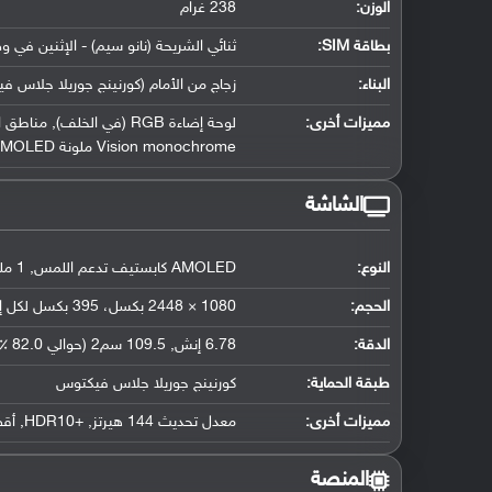
الوزن:
238 غرام
بطاقة SIM:
ثنائي الشريحة (نانو سيم) - الإثنين في و
البناء:
زجاج من الأمام (كورنينج جوريلا جلاس فيكتوس) وزجاج 
مميزات أخرى:
Vision monochrome ملونة PMOLED (في الخلف)
الشاشة
النوع:
AMOLED كابستيف تدعم اللمس, 1 مليار لون
الحجم:
1080 × 2448 بكسل، 395 بكسل لكل إنش
الدقة:
6.78 إنش, 109.5 سم2 (حوالي 82.0 ٪ نسبة إستحواذ الشاشة)
طبقة الحماية:
كورنينج جوريلا جلاس فيكتوس
مميزات أخرى:
معدل تحديث 144 هيرتز, +HDR10, أقصى سطوع 1200 nits, نسبة سطوع 800 nits (حسب ما أُعلن عنه)
المنصة