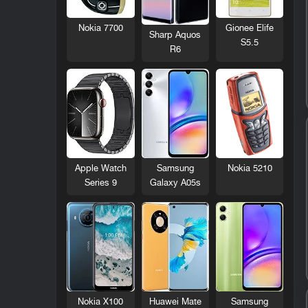
Nokia 7700
Gionee Elife
Sharp Aquos
S5.5
R6
Nokia 5210
Apple Watch
Samsung
Series 9
Galaxy A05s
Nokia X100
Huawei Mate
Samsung