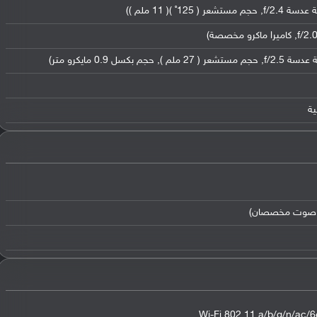
Wi-Fi 802.11 a/b/g/n/ac/6e