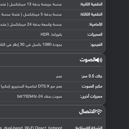
الخلفية الثانية:
عدسة عريضة بدقة 13 ميجابكسل ( فتحة عدسة f/2.4, حجم مستشعر ( 125˚ )( 11 ملم ))
الخلفية الثالثة:
عدسة بدقة 5 ميجابكسل ( فتحة عدسة f/2.0, كاميرا ماكرو مخصصة)
الأمامية:
عدسة واسعة بدقة 24 ميجابكسل ( فتحة عدسة f/2.5, حجم مستشعر ( 27 ملم ), حجم بكسل 0.9 مايكرو متر)
المميزات:
بانوراما, HDR
الفيديو:
بجودة 1080 بكسل في 30 إطار في الثانية
الصوت
جاك 3.5 مم:
نعم
مكبر الصوت:
نعم مع DTS:X لخاصية الستيريو (مكبرا صوت مخصصان)
مميزات أخرى:
صوت بنقاء 24-bit/192kHz
الاتصال
الشبكة اللاسلكية:
, dual-band, Wi-Fi Direct, hotspot