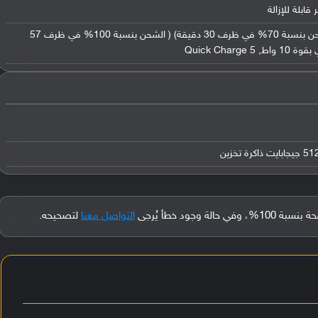
يدعم الشحن السريع بقوة 65 واط ( الشحن بنسبة 70% في ظرف 30 دقيقة) ( الشحن بنسبة 100% في ظرف 57
Quick Cha
جود خطأ يُرجى
التواصل معنا
لتصحيحه.