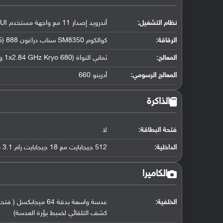
نظام التشغيل
:
أندرويد إصدار 11 مع واجهة مستخدم ROG UI
الرقاقة
:
كوالكوم SM8350 سناب دراغون 888 (5 نانو متر)
المعالج
:
ثماني النواة (1x2.84 GHz Kryo 680 و 3x2.42 GHz Kryo 680 و 4x1.80 GHz Kryo 680)
المعالج الرسومي
:
أدرينو 660
الذاكرة
فتحة البطاقة:
لا
الداخلية:
512 جيجابايت مع 18 جيجابايت رام UFS 3.1
الكاميرا
الخلفية:
كشف التلقائي لضبط بؤرة العدسة)