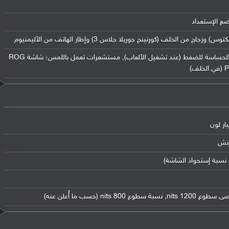
ضع الإستعداد
من الخلف (كورنينج جوريلا جلاس 3) وإطار الهاتف من الأليمنيوم
لوحة إضاءة RGB (في الخلف), مناطق الحساسة للضغط (عند تشغيل الألعاب), مستشعرات تعمل باللمس؛ شاشة ROG