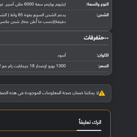
النوع والسعة:
ليثيوم بوليمر سعة 6000 مللي أمبير, غير قابلة للإزالة
الشحن:
دقيقة)(حسب ما أُعلن عنه), شحن عكسي بقوة 10 واط, rge 5
‏متفرقات‏
الألوان:
أسود
السعر:
1300 يورو لإصدار 18 جيجابايت رام مع 512 جيجابايت ذاكرة تخزين
لا يمكننا ضمان صحة المعلومات الموجودة في هذه الصفحة بنسبة 100%، وفي حالة و
اترك تعليقاً