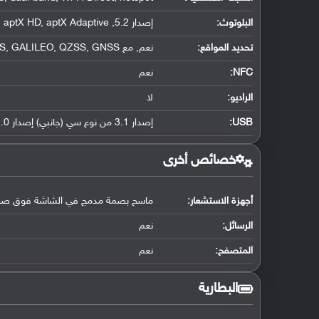
البلوتوث
:
إصدار 5.2, A2DP, LE, aptX HD, aptX Adaptive
تحديد المواقع
:
نعم, مع dual-band A-GPS, GLONASS, BDS, GALILEO, QZSS, GNSS
NFC
:
نعم
الراديو:
لا
USB
:
إصدار 3.1 من نوع سي (جانبي) إصدار 2.0 من نوع سي (سفلي) منفذ ذو جهتين, مع دعم OTG, موصل ملحق
خصائص أخرى
أجهزة الاستشعار:
ماسح بصمة مدمج في الشاشة فوق صوتي, 
الرسائل:
نعم
المتصفح:
نعم
البطارية