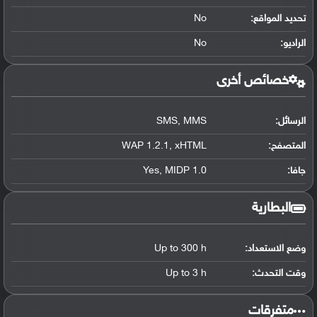
تحديد المواقع
:
No
الراديو:
No
خصائص أخرى
الرسائل:
SMS, MMS
المتصفح:
WAP 1.2.1, xHTML
جافا:
Yes, MIDP 1.0
البطارية
وضع الاستعداد:
Up to 300 h
وقت التحدث:
Up to 3 h
‏متفرقات‏