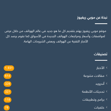
نبذة عن موبي ريفيوز
موقع موبي ريفيوز يهتم بتقديم كل ما هو جديد في عالم الهواتف من خلال عرض
لمواصفات وأسعار ومراجعات الهواتف الجديدة في الأسواق كما نقوم برصد كل
الأخبار التقنية عن الهواتف وبعض الشروحات الهامة.
تصنيفات
الأخبار
1٬931
مقالات متنوعة
614
أندرويد
328
تحديثات الأنظمة
327
برامج وتطبيقات
118
خلفيات
78