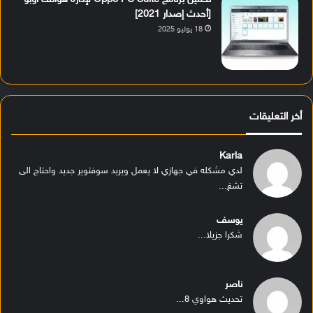
[أحدث إصدار 2021]
18 يوليو 2025
أخر التعليقات
Karla
لدي مشكله في جهازي لا يعمل ويريد سوفتوير جديد واحتاج الى
تشغ...
يوسف
شكرا جزيلا...
ناصر
تحديث هواوي 8...