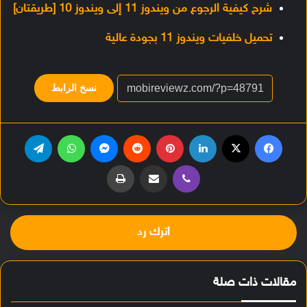
شرح كيفية الرجوع من ويندوز 11 إلى ويندوز 10 [طريقتان]
تحميل خلفيات ويندوز 11 بجودة عالية
نسخ الرابط
فيسبوك
‫X
لينكدإن
بينتيريست
‏Reddit
ماسنجر
واتساب
تيلقرام
ڤايبر
مشاركة عبر البريد
طباعة
اترك رد
مقالات ذات صلة