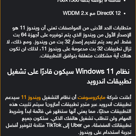
شاشة 9 بوصة بدقة 1366×768
DirectX 12 مع WDDM 2.x
متطلبات الحد الأدنى من المواصفات تعني أن ويندوز 11 هو
الإصدار الأول من ويندوز الذي يتم توفيره على أجهزة 64 بت
فقط. لم يعد يتم تقديم إصدار 32 بت من ويندوز. ومع ذلك، لا
تزال تطبيقات 32 بت مدعومة على ويندوز 11، لذلك لن تكون
هناك أية مشكلات متعلقة بتوافق التطبيقات.
نظام Windows 11 سيكون قادرًا على تشغيل
تطبيقات اندرويد
أعلنت شركة
مايكروسوفت
أن نظام التشغيل
ويندوز 11
سيدعم
تطبيقات اندرويد عبر متجر تطبيقات أمازون! سيتم تثبيت هذه
التطبيقات محليًا، مما يعني أنها ستظهر في قائمة ابدأ وشريط
المهام ولن تتطلب تشغيل هاتفك الذكي. ستكون جميع
تطبيقاتك المفضلة، من Uber إلى TikTok متاحة لتوفير أفضل
تجربة استخدام على ويندوز.