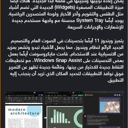
يمكن إعادة ترتيبها وتثبيتها في قائمة ابدأ الجديدة. هناك أيضًا
ميزة التطبيقات المصغرة (Widgets) الجديدة التي تضم أشياء
مثل الطقس والتقويم وآخر الأخبار ولوحة المتصدرين الرياضية.
يوجد أيضًا System Tray محسنة مع واجهة مستخدم جديدة
للإشعارات والإجراءات السريعة.
يتميز ويندوز 11 أيضًا بتحسينات في الصوت العام والتصميم
الجديد الرائع لنظام ويندوز، مما يجعل الأشياء تبدو وتشعر بمزيد
من الانسيابية عند الاستخدام. قامت مايكروسوفت أيضًا بعمل
بعض التحسينات على Windows Snap Assist، مع تخطيطات
التقاط جديدة للاختيار من بينها، وقائمة جديدة تظهر عن التمرير
فوق نوافذ التطبيقات لتحديد المكان الذي تريد أن ينجذب إليه
التطبيق.