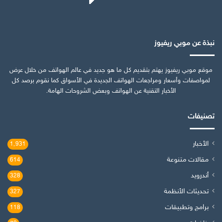
نبذة عن موبي ريفيوز
موقع موبي ريفيوز يهتم بتقديم كل ما هو جديد في عالم الهواتف من خلال عرض
لمواصفات وأسعار ومراجعات الهواتف الجديدة في الأسواق كما نقوم برصد كل
الأخبار التقنية عن الهواتف وبعض الشروحات الهامة.
تصنيفات
الأخبار
1٬931
مقالات متنوعة
614
أندرويد
328
تحديثات الأنظمة
327
برامج وتطبيقات
118