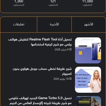
1٬300
121
11٬000
المتابعون
المتابعون
المشتركون
الأشهر
الأخيرة
تعليقات
تحميل أداة Realme Flash Tool لتفليش هواتف
ريلمي مع شرح كيفية استخدامها
8 فبراير 2026
شرح طريقة تخطي حساب جوجل هواوي بدون
كمبيوتر
18 يوليو 2025
تحميل Game Turbo 5.0 الجديد لهواتف شاومي
مع شرح طريقة تثبيته [الإصدار العالمي من الجيم