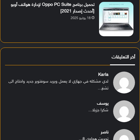
تحميل برنامج Oppo PC Suite لإدارة هواتف أوبو
[أحدث إصدار 2021]
18 يوليو 2025
أخر التعليقات
Karla
لدي مشكله في جهازي لا يعمل ويريد سوفتوير جديد واحتاج الى
تشغ...
يوسف
شكرا جزيلا...
ناصر
تحديث هواوي 8...