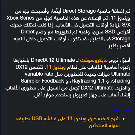
تم إضافة خاصية Direct Storage أيضًا، وأصبحت جزء من
ويندوز 11. تم الإعلان عن هذه الخاصية كجزء من Xbox Series
S/X لزيادة أوقات التحميل في الألعاب. إذا كنت تمتلك محرك
أقراص SSD سريع، ولعبة تم تطويرها مع وضع Direct
Storage في الاعتبار، فستكوت أوقات التحميل داخل اللعبة
أقصر بكثير.
أخيرًا، تروج
مايكروسوفت
لـ DirectX 12 Ultimate باعتبارها
ركيزه أساسية للألعاب على نظام
ويندوز 11
. تتضمن DX12
Ultimate ميزات جديدة للمطورين مثل variable rate
shading، و Raytracing 1.1، و Sampler Feedback
والمزيد. DX12 Ultimate تجعل من السهل على مطوري الألعاب
إنشاء ألعاب على جهاز كمبيوتر يستخدم موارد أقل.
اقرأ أيضًا
شرح كيفية حرق ويندوز 11 على فلاشة USB بطريقة
سهلة للمبتدئين