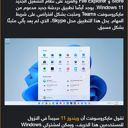
Store و File Explorer والمزيد على نظام التشغيل الجديد
Windows 11. يوجد أيضًا تطبيق دردشة جديد مدعوم من
مايكروسوفت Teams ومثبت بشكل افتراضي على شريط
المهام. يحل هذا التطبيق محل Skype، الذي لم يعد يأتي مثبتًا
بشكل مسبق.
تقول مايكروسوفت أن
ويندوز 11
سيبدأ في النزول
للمستخدمين هذا الخريف، ويمكن لمشتركي Windows