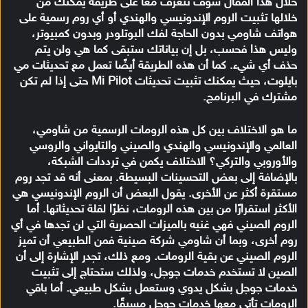
خلال هذا المقال سوف نتعرف معًا على طريقة يمكنك من
خلالها تثبيت الروم الإندونيسي والهندي أو أي روم رسمية على
هواتف شاومي بدون الحاجة لفك البوتلودر وبدون كمبيوتر،
وليس هذا فحسب، بل إن بياناتك ستبقى كما هي ولن يتم
حذف أي شيء. كما أن هذه الطريقة أيضًا تعمل مع تحديثات مي
بايلوت، حيث يمكنك تثبيت تحديثات Mi Pilot حتى إذا لم تكن
مشترك في البرنامج.
ما هو الاختلاف بين كل هذه الرومات الرسمية من شاومي،
العالمي والإندونيسي والهندي والصيني والتايواني والروسي
والأوروبي والتركي؟ الاختلاف يكمن في ترددات الشبكة،
بالإضافة إلى بعض التحسينات البسيطة. بمعنى أنه قد تجد روم
مستقرة أكثر عن الأخرى. يقول البعض أن الروم الإندونيسي هي
الأكثر استقرارًا من بين هذه الرومات، نظرًا لقلة تحديثاتها. أما
الروم الصيني فهي غنيه بالميزات الحصرية التي لن تجدها في أي
روم أخرى، وبما أن شاومي شركة صينية فمن الطبيعي أن تميز
الروم الصيني عن بقية الرومات. ومع ذلك، تجدر الإشارة إلى أن
الصين لا تستخدم خدمات جوجل، ولذلك ستحتاج إلى تثبيت
خدمات جوجل بشكل يدوي وستعمل بشكل طبيعي. أما باقي
الرومات تأتي معها خدمات جوجل مسبقًا.