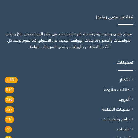
نبذة عن موبي ريفيوز
موقع موبي ريفيوز يهتم بتقديم كل ما هو جديد في عالم الهواتف من خلال عرض
لمواصفات وأسعار ومراجعات الهواتف الجديدة في الأسواق كما نقوم برصد كل
الأخبار التقنية عن الهواتف وبعض الشروحات الهامة.
تصنيفات
الأخبار
1٬931
مقالات متنوعة
614
أندرويد
328
تحديثات الأنظمة
327
برامج وتطبيقات
118
خلفيات
78