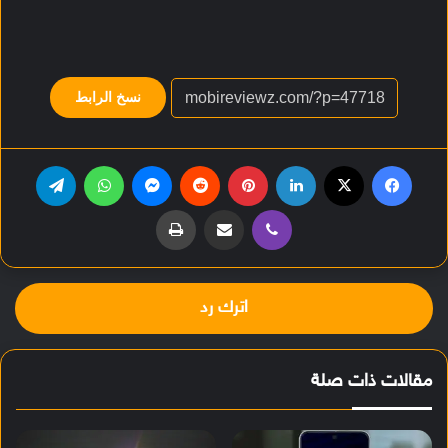
نسخ الرابط
فيسبوك
‫X
لينكدإن
بينتيريست
‏Reddit
ماسنجر
واتساب
تيلقرام
ڤايبر
مشاركة عبر البريد
طباعة
اترك رد
مقالات ذات صلة