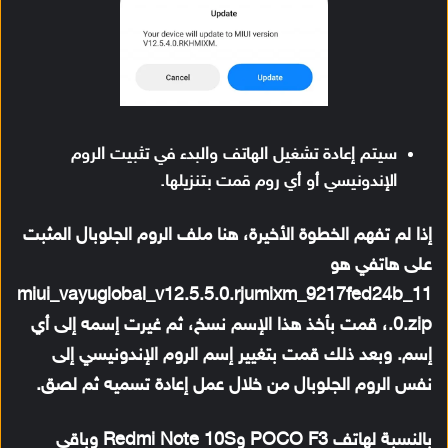
سيتم إعادة تشغيل الهاتف والبدء في تثبيت الروم
الإندونيسي أو أي روم قمت بتنزيلها.
إذا لم تفهم الخطوة الأخيرة، هنا ملف الروم الجلوبال المثبت
على هاتفي هو
miui_vayuglobal_v12.5.5.0.rjumixm_9217fed24b_11
.0.zip، قمت بأخذ هذا الإسم نسخ، ثم غيرت إسمه إلى أي
إسم. وبعد ذلك قمت بتغيير إسم الروم الإندونيسي إلى
نفس الروم الجلوبال من خلال عمل إعادة تسميه ثم لصق.
بالنسبة لهاتف POCO F3 وRedmi Note 10S وباقي