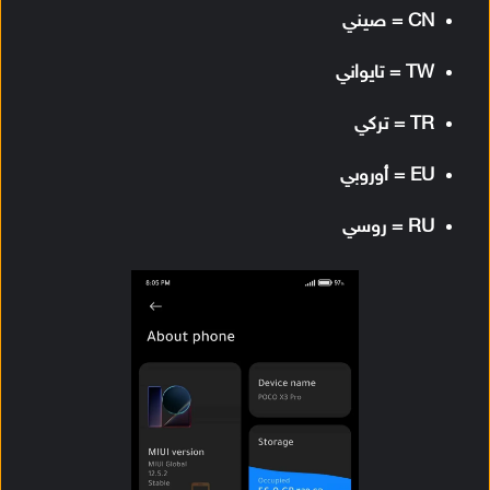
CN = صيني
TW = تايواني
TR = تركي
EU = أوروبي
RU = روسي