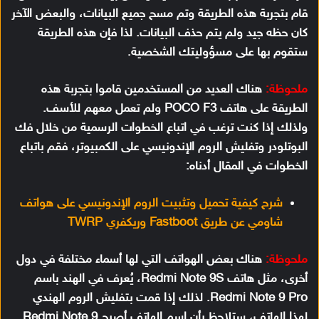
قام بتجربة هذه الطريقة وتم مسح جميع البيانات، والبعض الآخر
كان حظه جيد ولم يتم حذف البيانات. لذا فإن هذه الطريقة
ستقوم بها على مسؤوليتك الشخصية.
ملحوظة:
هناك العديد من المستخدمين قاموا بتجربة هذه
الطريقة على هاتف POCO F3 ولم تعمل معهم للأسف.
ولذلك إذا كنت ترغب في اتباع الخطوات الرسمية من خلال فك
البوتلودر وتفليش الروم الإندونيسي على الكمبيوتر، فقم باتباع
الخطوات في المقال أدناه:
شرح كيفية تحميل وتثبيت الروم الإندونيسي على هواتف
شاومي عن طريق Fastboot وريكفري TWRP
ملحوظة:
هناك بعض الهواتف التي لها أسماء مختلفة في دول
أخرى، مثل هاتف Redmi Note 9S، يُعرف في الهند باسم
Redmi Note 9 Pro. لذلك إذا قمت بتفليش الروم الهندي
لهذا الهاتف، ستلاحظ بأن إسم الهاتف أصبح Redmi Note 9