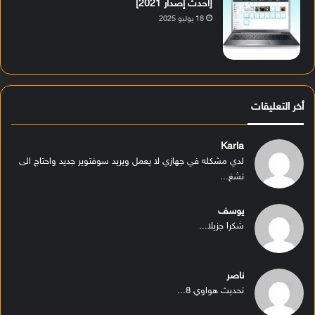
[أحدث إصدار 2021]
18 يوليو 2025
أخر التعليقات
Karla
لدي مشكله في جهازي لا يعمل ويريد سوفتوير جديد واحتاج الى
تشغ...
يوسف
شكرا جزيلا...
ناصر
تحديث هواوي 8...