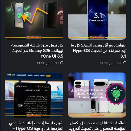
التوافق مع آبل وتعدد المهام: كل ما
هل تصل ميزة شاشة الخصوصية
تود معرفته عن تحديث HyperOS
لهواتف Galaxy S25 مع تحديث
3.1
One UI 8.5؟
20 مارس 2026
17 مارس 2026
القائمة الكاملة لهواتف جوجل بكسل
شرح طريقة إيقاف إعلانات شاومي
المؤهلة للحصول على تحديث أندرويد
المزعجة في واجهة HyperOS –