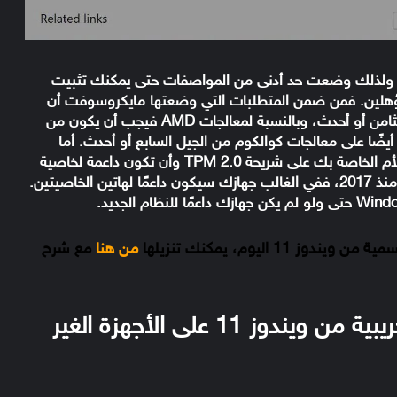
ايكروسوفت في ويندوز 11 بالأمان، ولذلك وضعت حد أدنى من المواصفات حتى يمكنك تثبيت
مؤهلين. فمن ضمن المتطلبات التي وضعتها مايكروسوفت أن
يحتوي جهازك على إحدى معالجات Intel من الجيل الثامن أو أحدث، وبالنسبة لمعالجات AMD فيجب أن يكون من
يضًا على معالجات كوالكوم من الجيل السابع أو أحدث. أما
الشيء الأهم والذي أزعج الجميع، أن تحتوي اللوحة الأم الخاصة بك على شريحة TPM 2.0 وأن تكون داعمة لخاصية
Secure Boot. إذا كان جهازك حديث أي على الأقل منذ 2017، ففي الغالب جهازك سيكون داعمًا لهاتين الخاصيتين.
وز 11 اليوم، يمكنك تنزيلها
من هنا
مع شرح
كيفية تحميل وتثبيت النسخة التجريبية من ويندوز 11 على الأجهزة الغير