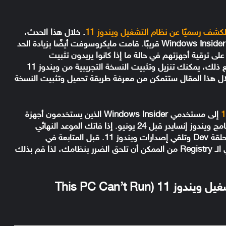
ف رسميًا عن نظام التشغيل ويندوز 11
. خلال هذا الحدث،
أكدت الشركة أنها تخطط لطرح ويندوز 11 لمشتركي Windows Insider قريبًا. قامت مايكروسوفت أيضًا بزيادة الحد
في وقت لاحق من العام الجاري. ومع ذلك، يمكنك تنزيل وتثبيت النسخة التجريبية من ويندوز 11
خلال هذا المقال ستتمكن من معرفة طريقة
تحميل وتثبيت النسخة
إلى مستخدمي Windows Insider الذين يستخدمون أجهزة
غير مدعومة. كان الشرط الوحيد هو التسجيل في برنامج ويندوز إنسايدر قبل 24 يونيو. إذا فاتك الموعد النهائي
للتسجيل، فيمكنك اتباع هذه الطريقة للتسجيل في حلقة Dev وتلقي إصدارات ويندوز 11. قبل المتابعة في
الخطوات يرجى ملاحظة أن التعديلات التي ستتم في الـ Registry من الممكن أن تلحق الضرر بنظامك، لذا قم بذلك
كيفية حل مشكلة جهازي لا يستطيع تشغيل ويندوز 11 (This PC Can’t Run