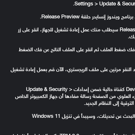
ز إنسايدر حلقة Release Preview.
بعد الإنتهاء من التسجيل في حلقة Release Preview سيطلب منك عمل إعادة تشغيل للجهاز، انقر على زر
فك ضغط الملف ثم انقر على الملف الناتج عن فك الضغط
 النقر مرتين على ملف الريجستري، الآن قم بعمل إعادة تشغيل
بعد ذلك، ستقوم إعدادات ويندوز بإدراج حلقة Dev كقناة حالية ضمن إعدادات Update & Security >
Wind. سترى في الجزء العلوي من الصفحة رسالة مفادها أن جهاز الكمبيوتر الخاص
توجه إلى إعدادات Update & Security وقم بالبحث عن تحديثات، وسيبدأ في تنزيل Windows 11