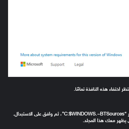
قم بفك ضغط الملف، وانسخه في هذا المسار “C:$WINDOWS.~BTSources”، ثم وافق على الاستبدال.
ى يظهر معك هذا المجلد.