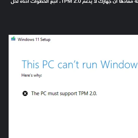
بعد وصول التنزيل إلى 8% تقريبًا ستظهر رسالة مفادها أن جهازك لا يدعم TPM 2.0، اتبع الخطوات أدناه لحل