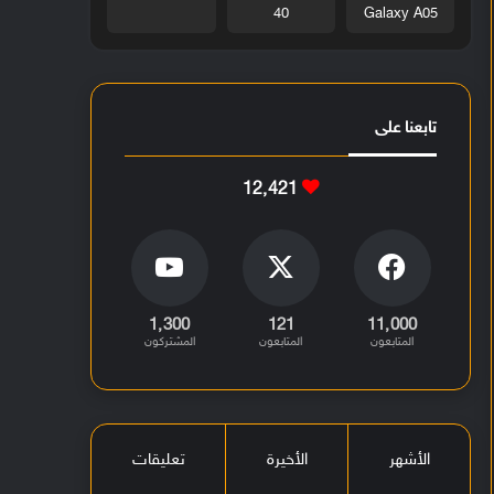
40
Galaxy A05
تابعنا على
12٬421
1٬300
121
11٬000
المتابعون
المتابعون
المشتركون
الأشهر
الأخيرة
تعليقات