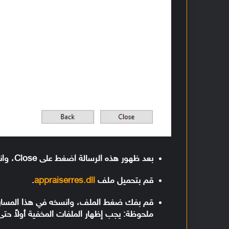
بعد ظهور هذه الرسالة اضغط على Close، وانتظر اختفاء هذه النافذة تمامًا.
قم بتحميل ملف
appraiserres.dll
.
ملحوظة: يجب إظهار الملفات المخفية أولاً حت