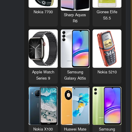
Nokia 7700
Gionee Elife
Sharp Aquos
S5.5
R6
Nokia 5210
Apple Watch
Samsung
Series 9
Galaxy A05s
Nokia X100
Huawei Mate
Samsung