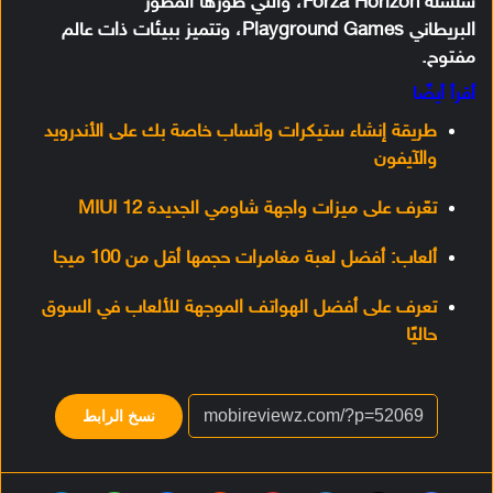
سلسلة Forza Horizon، والتي طورها المطور
البريطاني Playground Games، وتتميز ببيئات ذات عالم
مفتوح.
أقرأ أيضًا
طريقة إنشاء ستيكرات واتساب خاصة بك على الأندرويد
والآيفون
تعّرف على ميزات واجهة شاومي الجديدة MIUI 12
ألعاب: أفضل لعبة مغامرات حجمها أقل من 100 ميجا
تعرف على أفضل الهواتف الموجهة للألعاب في السوق
حاليًا
نسخ الرابط
فيسبوك
‫X
لينكدإن
بينتيريست
‏Reddit
ماسنجر
واتساب
تيلقرام