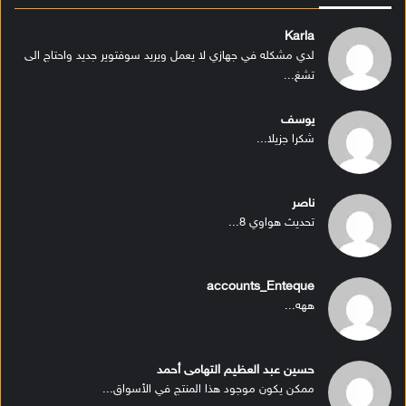
Karla
لدي مشكله في جهازي لا يعمل ويريد سوفتوير جديد واحتاج الى
تشغ...
يوسف
شكرا جزيلا...
ناصر
تحديث هواوي 8...
accounts_Enteque
ههه...
حسين عبد العظيم التهامى أحمد
ممكن يكون موجود هذا المنتج في الأسواق...