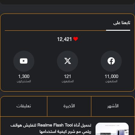
تابعنا على
12٬421
1٬300
121
11٬000
المتابعون
المتابعون
المشتركون
الأشهر
الأخيرة
تعليقات
تحميل أداة Realme Flash Tool لتفليش هواتف
ريلمي مع شرح كيفية استخدامها