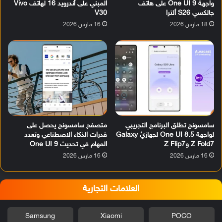
واجهة One UI 9 على هاتف
المبني على أندرويد 16 لهاتف Vivo
جالكسي S26 ألترا
V30
18 مارس 2026
16 مارس 2026
سامسونج تطلق البرنامج التجريبي
متصفح سامسونج يحصل على
لواجهة One UI 8.5 لجهازيْ Galaxy
قدرات الذكاء الاصطناعي وتعدد
Z Fold7 وZ Flip7
المهام في تحديث One UI 9
16 مارس 2026
16 مارس 2026
العلامات التجارية
Samsung
Xiaomi
POCO