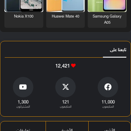
Nokia X100
Huawei Mate 40
Samsung Galaxy
A05
تابعنا على
12٬421
1٬300
121
11٬000
المتابعون
المتابعون
المشتركون
الأشهر
الأخيرة
تعليقات