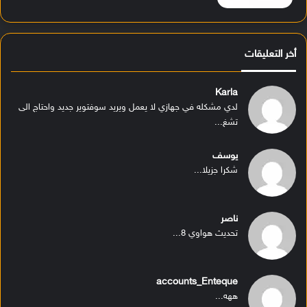
أخر التعليقات
Karla
لدي مشكله في جهازي لا يعمل ويريد سوفتوير جديد واحتاج الى
تشغ...
يوسف
شكرا جزيلا...
ناصر
تحديث هواوي 8...
accounts_Enteque
ههه...