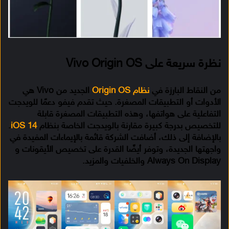
نظرة سريعة على Vivo Origin OS
من النقاط البارزة في
نظام Origin OS
الجديد من Vivo هي
الأدوات أو التطبيقات المصغرة. حيث تقدم فيفو دعمًا للويدجت
التفاعلية على هواتفها، وهذه التطبيقات المصغرة قابلة
للتخصيص بدرجة كبيرة مقارنة بالويدجت الخاصة بنظام
iOS 14
.
بالإضافة إلى ذلك، أضافت الشركة قائمة بالإيماءات المفيدة في
واجهتها الجديدة، وتوفر أيضًا القدرة على تخصيص الأيقونات و
Always On Display والخلفيات والمزيد.