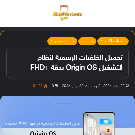
القائمة
تسجيل ا
الو
تحديثات الأنظمة
خلفيات
مقالات متنوعة
تحميل الخلفيات الرسمية لنظام
التشغيل Origin OS بدقة +FHD
22 يوليو 2025
آخر تحديث: 22 يوليو 2025
0
3٬428