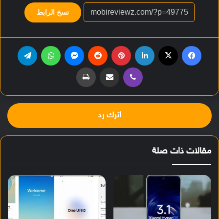
نسخ الرابط
فيسبوك
‫X
لينكدإن
بينتيريست
‏Reddit
ماسنجر
واتساب
تيلقرام
ڤايبر
مشاركة عبر البريد
طباعة
اترك رد
مقالات ذات صلة