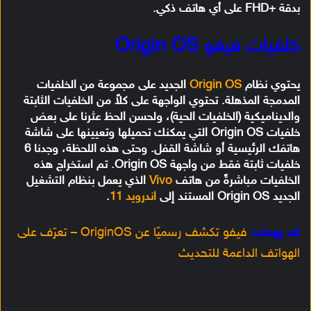
بدقة +FHD على أي هاتف ذكي.
خلفيات فيفو Origin OS
يحتوي نظام
Origin OS
الجديد على مجموعة من الخلفيات
المدمجة المذهلة. تحتوي الواجهة على كلاً من الخلفيات الثابتة
والديناميكية (الخلفيات الحية)، ولحسن الحظ عثرنا على بعض
خلفيات Origin OS التي يمكنك تحميلها وتعيينها على شاشة
هاتفك الرئيسية أو شاشة القفل. وحتى هذه اللحظة، وجدنا 6
خلفيات ثابتة فقط من واجهة Origin OS. تم استخراج هذه
الخلفيات مباشرةً من هاتف
Vivo
الذي يعمل بنظام التشغيل
الجديد Origin OS المستند إلى
اندرويد 11
.
قد يهمك:
فيفو تكشف رسميًا عن OriginOS – تعرّف على
الهواتف الداعمة للتحديث