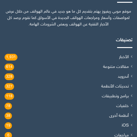
موقع موبي ريفيوز يهتم بتقديم كل ما هو جديد في عالم الهواتف من خلال عرض
لمواصفات وأسعار ومراجعات الهواتف الجديدة في الأسواق كما نقوم برصد كل
الأخبار التقنية عن الهواتف وبعض الشروحات الهامة.
تصنيفات
الأخبار
1٬931
مقالات متنوعة
614
أندرويد
328
تحديثات الأنظمة
327
برامج وتطبيقات
118
خلفيات
78
أنظمة أخرى
38
iOS
19
مراجعات
6