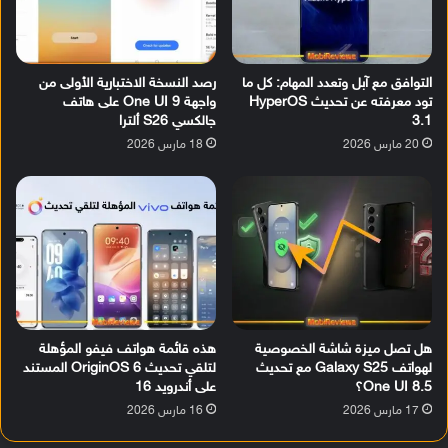
التوافق مع آبل وتعدد المهام: كل ما
رصد النسخة الاختبارية الأولى من
تود معرفته عن تحديث HyperOS
واجهة One UI 9 على هاتف
3.1
جالكسي S26 ألترا
20 مارس 2026
18 مارس 2026
هل تصل ميزة شاشة الخصوصية
هذه قائمة هواتف فيفو المؤهلة
لهواتف Galaxy S25 مع تحديث
لتلقي تحديث OriginOS 6 المستند
One UI 8.5؟
على أندرويد 16
17 مارس 2026
16 مارس 2026