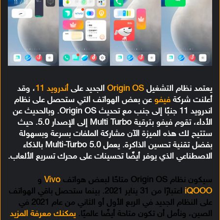
يعتمد نظام التشغيل
Origin OS
الجديد على
أندرويد 11
، وقد
أعلنت شركة
فيفو
عن بعض الهواتف التي ستحصل على نظام
اندرويد 11 جنبًا إلى جنب مع تحديث Origin OS. وبالحديث عن
الأداء، تقوم فيفو بترقية Multi Turbo إلى الإصدار 5.0. حيث
ستتيح لك هذه الميزة الآن مشاركة الملفات بسرعة وبسهولة
بفضل تقنية تحسين الذاكرة. يعمل Multi-Turbo 5.0 بالذكاء
الاصطناعي الذي يوفر أيضًا تحسينات على محرك تسريع الألعاب.
سيكون نظام Origin OS متاحًا لبعض هواتف
Vivo
و
iQOOO
اعتبارًا من 31 يناير 2021. بينما ستحصل باقي الهواتف
على النظام الجديد في الربع الأول أو الثاني من عام 2021 في
الصين، ونأمل أن تكون متاحة أيضًا عالميًا.
يمكنك معرفة المزيد