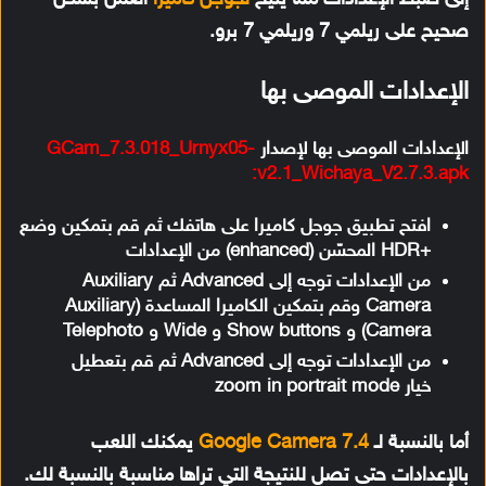
إلى ضبط الإعدادات مما يتيح
لجوجل كاميرا
العمل بشكل
صحيح على ريلمي 7 وريلمي 7 برو.
الإعدادات الموصى بها
الإعدادات الموصى بها لإصدار
GCam_7.3.018_Urnyx05-
v2.1_Wichaya_V2.7.3.apk:
افتح تطبيق جوجل كاميرا على هاتفك ثم قم بتمكين وضع
+HDR المحسّن (enhanced) من الإعدادات
من الإعدادات توجه إلى Advanced ثم Auxiliary
Camera وقم بتمكين الكاميرا المساعدة (Auxiliary
Camera) و Show buttons و Wide و Telephoto
من الإعدادات توجه إلى Advanced ثم قم بتعطيل
خيار zoom in portrait mode
أما بالنسبة لـ
Google Camera 7.4
يمكنك اللعب
بالإعدادات حتى تصل للنتيجة التي تراها مناسبة بالنسبة لك.