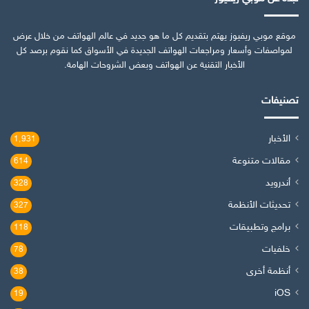
موقع موبي ريفيوز يهتم بتقديم كل ما هو جديد في عالم الهواتف من خلال عرض
لمواصفات وأسعار ومراجعات الهواتف الجديدة في الأسواق كما نقوم برصد كل
الأخبار التقنية عن الهواتف وبعض الشروحات الهامة.
تصنيفات
الأخبار
1٬931
مقالات متنوعة
614
أندرويد
328
تحديثات الأنظمة
327
برامج وتطبيقات
118
خلفيات
78
أنظمة أخرى
38
iOS
19