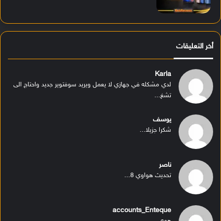
أخر التعليقات
Karla
لدي مشكله في جهازي لا يعمل ويريد سوفتوير جديد واحتاج الى
تشغ...
يوسف
شكرا جزيلا...
ناصر
تحديث هواوي 8...
accounts_Enteque
ههه...