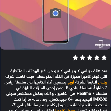
يعد هاتف ريلمي 7 و ريلمي 7 برو من أكثر الهواتف المنتظرة
التي توفر كاميرا مميزة في الفئة المتوسطة. حيث قامت شركة
ريلمي
التابعة لشركة
اوبو
بتحسين أداء الكاميرا في سلسلة ريلمي
7 مقارنةً بسلسلة ريلمي 6. ومن إحدى الميزات البارزة في
سلسلة Realme 7 هي الكاميرا، وذلك بفضل مستشعر سوني
IMX682 الجديد بدقة 64 ميجابكسل. وفي حالة ما إذا كنت
تبحث نسخة متوافقة من جوجل كاميرا مع سلسلة ريلمي 7،