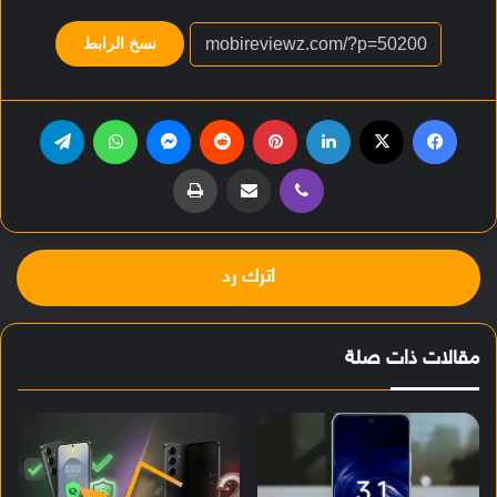
نسخ الرابط
فيسبوك
‫X
لينكدإن
بينتيريست
‏Reddit
ماسنجر
واتساب
تيلقرام
ڤايبر
مشاركة عبر البريد
طباعة
اترك رد
مقالات ذات صلة