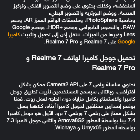
المنخفضة، وكذلك يحتوي على وضع التصوير الفلكي وتركيز
العدسة، ووضع البورتريه والتصوير البطيء
وخاصية PhotoSphere، وملصقات الواقع المعزز AR، ودعم
RAW، والتصوير البانورامي ووضع +HDR، ووضع Google
Lens وغيرها من الميزات. ننتقل إذن إلى تحميل وتثبيت
كاميرا
Google
على Realme 7 و Realme 7 Pro.
تحميل جوجل كاميرا لهاتف Realme 7 و
Realme 7 Pro
تحتوي سلسلة ريلمي 7 على Camera2 API ممكن بشكل
افتراضي، وبالتالي سيسمح للمستخدمين تثبيت تطبيق جوجل
كاميرا والاستمتاع بكامل مزاياه دون الحاجه لعمل روت. قمنا
بوضع إصدارين مختلفين لجوجل كاميرا أدناه، كلاهما يعمل
بشكل ممتاز على ريلمي 7 وريلمي 7 برو. الأول هو جوجل كاميرا
7.4 بيتا بواسطة المطور Arnova8G2 والثاني جوجل كاميرا 7.3
بواسطة المطور Urnyx05 و Wichaya.