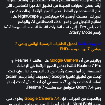
وعدسة بزاوية فائقة الاتساع بدقة 8 ميجابكسل. وتقدم الشركة
أيضًا بعض الخيارات الجديدة في تطبيق الكاميرا الأساسي، التي
تتيح للمستخدمين التقاط بعض الصور الرائعة. وبالحديث عن
الميزات، حصلت أوضاع 64 ميجابكسل و NightScape على
مفاتيح للتبديل بين وضع الذكاء الاصطناعي AI والوضع
الاحترافي Pro، إلى جانب الفلترات الليلية الجديدة المعروفة أيضًا
بإسم Starry Mode.
قد يهمك أيضًا:
تحميل الخلفيات الرسمية لهاتفي ريلمي 7
وريلمي 7 برو بجودة +FHD
وبالرغم من أن
Google Camera
على هاتف Realme 7 و
Realme 7 Pro تلتقط بعض الصور الرائعة في الإضاءة
الضعيفة، إلا أنها ليست رائعة في كل الظروف. لذا، فإن كنت
تبحث عن تطبيق كاميرا Google (المعروف أيضًا بإسم Gcam)
لسلسلة هواتف ريلمي 7، فيسعدني أن أخبرك بأن أحدث إصدار
وهو Gcam 7.4 متوافق مع سلسلة Realme 7.
وبالحديث عن الميزات، فإن
Google Camera 7.4
يحتوي على
وضع Night Sight لالتقاط أفضل الصور في ظروف الإضاءة