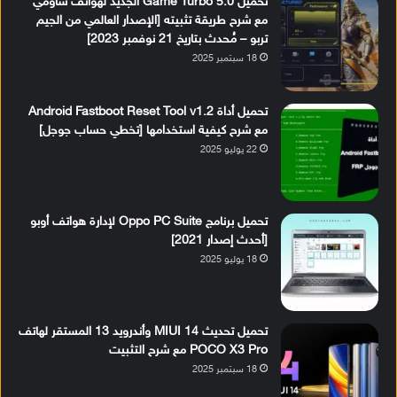
تحميل Game Turbo 5.0 الجديد لهواتف شاومي
مع شرح طريقة تثبيته [الإصدار العالمي من الجيم
تربو – مُحدث بتاريخ 21 نوفمبر 2023]
18 سبتمبر 2025
تحميل أداة Android Fastboot Reset Tool v1.2
مع شرح كيفية استخدامها [تخطي حساب جوجل]
22 يوليو 2025
تحميل برنامج Oppo PC Suite لإدارة هواتف أوبو
[أحدث إصدار 2021]
18 يوليو 2025
تحميل تحديث MIUI 14 وأندرويد 13 المستقر لهاتف
POCO X3 Pro مع شرح التثبيت
18 سبتمبر 2025