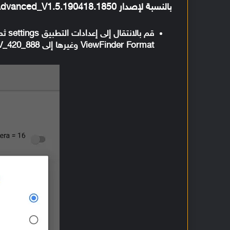
بالنسبة لإصدار GCam_6.1.021_Advanced_V1.5.190418.1850
ViewFinder Format وغيرها إلى YUV_420_888