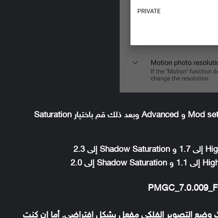
توجه إلى إعدادات التطبيق settings ثم Mod settings و Advanced وبعد ذلك قم باختيار Saturation
ث وضع التصوير الفلكي مفعل بشكل افتراضي. أما إن كنت