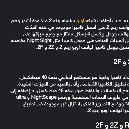
الية. حيث أطلقت شركة
اوبو
سلسلة رينو 2 منذ عدة أشهر وهم
. تحتوي سلسلة هواتف رينو 2 على أفضل كاميرا موجودة في هذه الفئات
السعرية. ولحسن الحظ، تعمل جوجل كاميرا الخاصة بهاتف جوجل بيكسل 4 بشكل ممتاز مع جميع ميزاتها على
سلسلة هواتف اوبو رينو 2. حيث يمكنك تجربة أفضل الميزات المتاحة على جوجل كاميرا مثل Night Sight وخاصية
ل كاميرا لهاتف اوبو رينو 2 و 2Z و 2F.
وبالحديث عن الكاميرا، يحتوي الثلاث هواتف على إعداد كاميرا رباعية مع مستشعر أساسي بدقة 48 ميجابكسل.
تطبيق الكاميرا الأساسي يأتي بالعديد من الميزات المفيدة.
تستخدم اوبو تقنية Quad Bayer pixel binning لدمج البيكسلات والتقاط صور بدقة 48 ميجابكسل، بالإضافة إلى
استخدام الذكاء الاصطناعي AI لالتقاط أفضل الصور في ظروف الإضاءة المنخفضة ووضع NightScape و ultra
steady video. ولكن ميزات مثل وضع Night Sight ووضع التصوير الفلكي لا تزال غير موجودة في تطبيق
 لهاتف اوبو رينو 2.