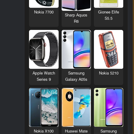
Nokia 7700
Gionee Elife
Sharp Aquos
S5.5
R6
Nokia 5210
Apple Watch
Samsung
Series 9
Galaxy A05s
Nokia X100
Huawei Mate
Samsung