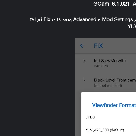
قم بالانتقال إلى إعدادات التطبيق settings ثم Mod Settings و Advanced وبعد ذلك Fix ثم اختر