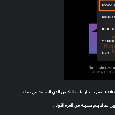
ستظهر لك نافذة منبثقة، اضغط على كلمة restore وقم باختيار ملف التكوين الذي الصقته في مجلد
ن قد لا يتم تحميله من المرة الأولى