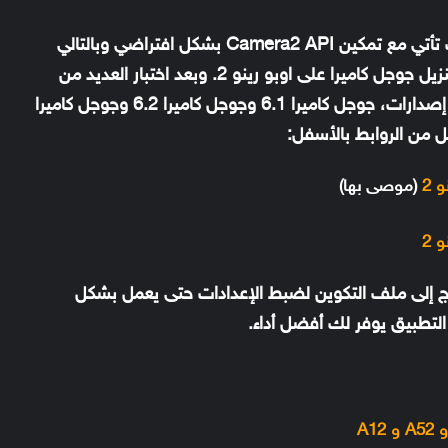
ومن الأشياء الهامه والجميلة، هو أن هذه الهواتف تأتي مع تمكين Camera2 API بشكل افتراضي وبالتالي
لست بحاجه لعمل روت لهاتفك حتى تتمكن من تنزيل جوجل كاميرا على اوبو رينو 2. وبعد اختبار العديد من
الإصدارات وجدنا الأفضل لسلسة رينو 2، وهم 3 إصدارات، جوجل كاميرا 6.1 وجوجل كاميرا 6.2 وجوجل كاميرا
(موصى بها)
اج إلى ملف التكوين لضبط الإعدادات حتى يعمل بشكل
لتطبيق يوفر لك أفضل أداء.