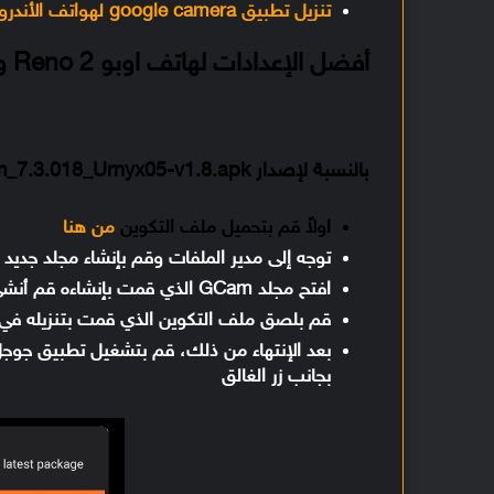
تنزيل تطبيق google camera لهواتف الأندرويد
أفضل الإعدادات لهاتف اوبو Reno 2 و 2Z و 2F
بالنسبة لإصدار GCam_7.3.018_Urnyx05-v1.8.apk
اولاً قم بتحميل ملف التكوين
من هنا
توجه إلى مدير الملفات وقم بإنشاء مجلد جديد بأسم GCam وتأكد أن حرفي 
افتح مجلد GCam الذي قمت بإنشاءه قم أنشيء مجلد آخر بأسم configs7
قم بلصق ملف التكوين الذي قمت بتنزيله في مجلد s7
بعد الإنتهاء من ذلك، قم بتشغيل تطبيق جوجل ك
بجانب زر الغالق