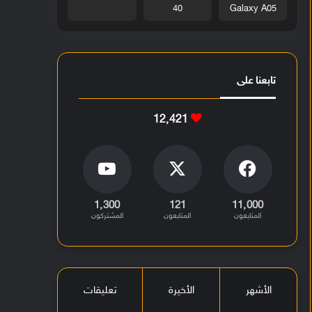
40
Galaxy A05
تابعنا على
12٬421
1٬300
121
11٬000
المتابعون
المتابعون
المشتركون
الأشهر
الأخيرة
تعليقات