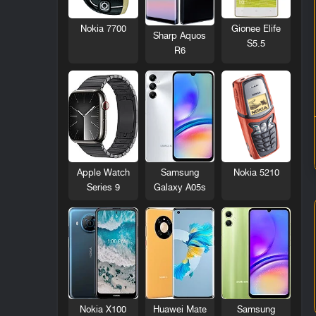
Nokia 7700
Gionee Elife
Sharp Aquos
S5.5
R6
Nokia 5210
Apple Watch
Samsung
Series 9
Galaxy A05s
Nokia X100
Huawei Mate
Samsung