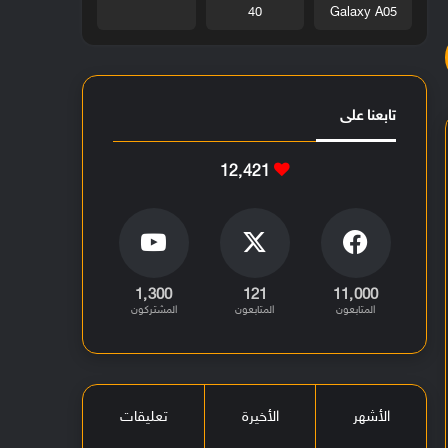
40
Galaxy A05
تابعنا على
12٬421
1٬300
121
11٬000
المتابعون
المتابعون
المشتركون
الأشهر
الأخيرة
تعليقات