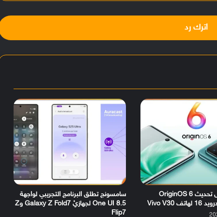
اترك رد
رسمياً.. وصول تحديث OriginOS 6
سامسونج تطلق البرنامج التجريبي لواجهة
ف Vivo V30
One UI 8.5 لجهازيْ Galaxy Z Fold7 وZ
Flip7