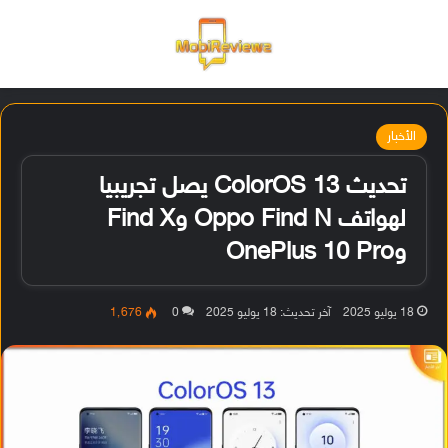
القائمة
تسجيل ا
الو
الأخبار
تحديث ColorOS 13 يصل تجريبيا
لهواتف Oppo Find N وFind X
وOnePlus 10 Pro
18 يوليو 2025
آخر تحديث: 18 يوليو 2025
0
1٬676