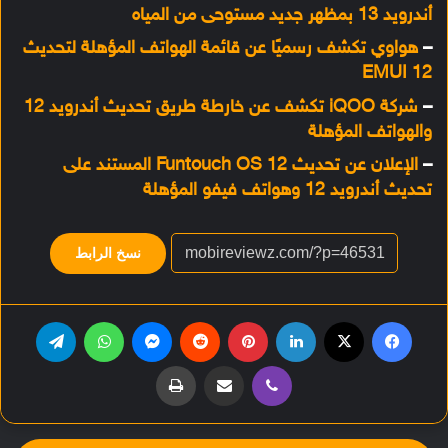
أندرويد 13 بمظهر جديد مستوحى من المياه
–
هواوي تكشف رسميًا عن قائمة الهواتف المؤهلة لتحديث
EMUI 12
–
شركة iQOO تكشف عن خارطة طريق تحديث أندرويد 12
والهواتف المؤهلة
–
الإعلان عن تحديث Funtouch OS 12 المستند على
تحديث أندرويد 12 وهواتف فيفو المؤهلة
نسخ الرابط
فيسبوك
‫X
لينكدإن
بينتيريست
‏Reddit
ماسنجر
واتساب
تيلقرام
ڤايبر
مشاركة عبر البريد
طباعة