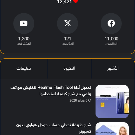
12٬421
1٬300
121
11٬000
المتابعون
المتابعون
المشتركون
الأشهر
الأخيرة
تعليقات
تحميل أداة Realme Flash Tool لتفليش هواتف
ريلمي مع شرح كيفية استخدامها
8 فبراير 2026
شرح طريقة تخطي حساب جوجل هواوي بدون
كمبيوتر