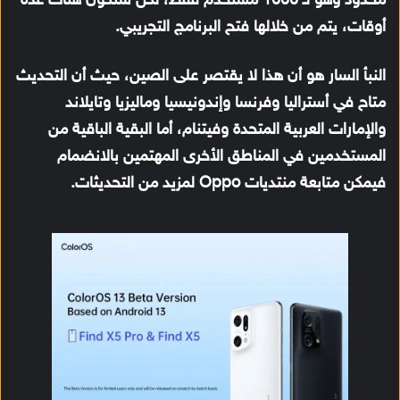
محدود وهو لـ 1000 مستخدم فقط، لكن ستكون هناك عدة
أوقات، يتم من خلالها فتح البرنامج التجريبي.
النبأ السار هو أن هذا لا يقتصر على الصين، حيث أن التحديث
متاح في أستراليا وفرنسا وإندونيسيا وماليزيا وتايلاند
والإمارات العربية المتحدة وفيتنام، أما البقية الباقية من
المستخدمين في المناطق الأخرى المهتمين بالانضمام
فيمكن متابعة منتديات Oppo لمزيد من التحديثات.