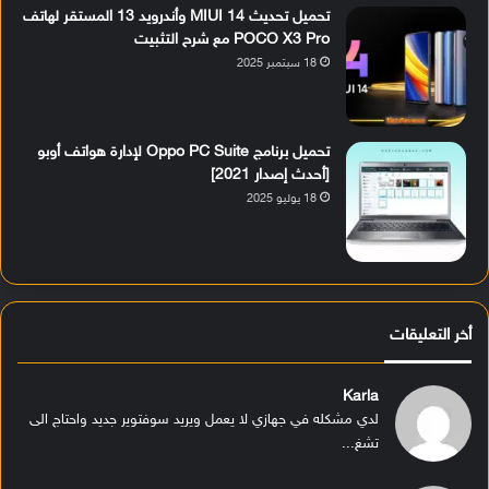
تحميل تحديث MIUI 14 وأندرويد 13 المستقر لهاتف
POCO X3 Pro مع شرح التثبيت
18 سبتمبر 2025
تحميل برنامج Oppo PC Suite لإدارة هواتف أوبو
[أحدث إصدار 2021]
18 يوليو 2025
أخر التعليقات
Karla
لدي مشكله في جهازي لا يعمل ويريد سوفتوير جديد واحتاج الى
تشغ...