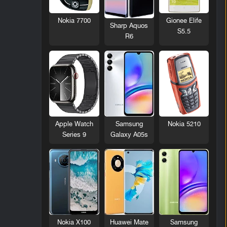
Nokia 7700
Gionee Elife
Sharp Aquos
S5.5
R6
Nokia 5210
Apple Watch
Samsung
Series 9
Galaxy A05s
Nokia X100
Huawei Mate
Samsung