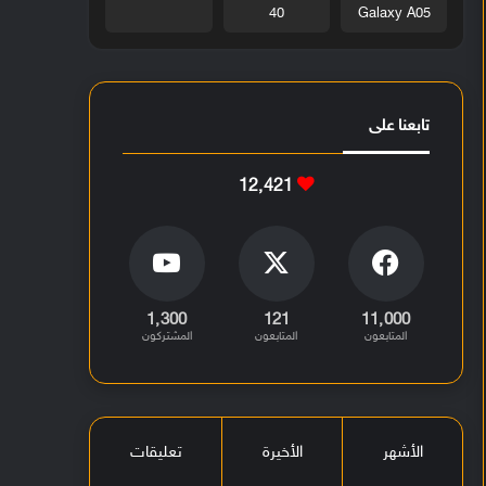
40
Galaxy A05
تابعنا على
12٬421
1٬300
121
11٬000
المتابعون
المتابعون
المشتركون
الأشهر
الأخيرة
تعليقات