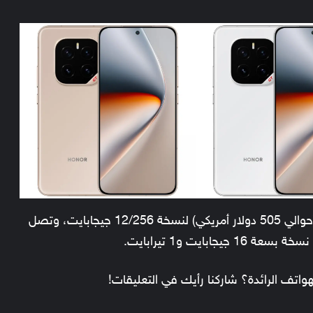
وتبدأ الأسعار في الصين من 3,699 يوان صيني (حوالي 505 دولار أمريكي) لنسخة 12/256 جيجابايت، وتصل
تف الرائدة؟ شاركنا رأيك في التعليقات!