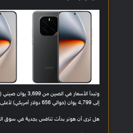
إلى 4,799 يوان (حوالي 656 دولار أمريكي) لأعلى نسخة بسعة 16 جيجابايت و1 تيرابايت.
هل ترى أن هونر بدأت تنافس بجدية في سوق الهوا