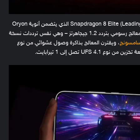
ويعمل هاتف Honor GT Pro بمعالج Snapdragon 8 Elite (Leading Edition) الذي يتضمن أنوية Oryon
بتردد مكسور السرعة يصل إلى 4.47 جيجاهرتز، ومعالج رسومي بتردد 1.2 جيجاهرتز – وهي نفس ترددات نسخة
امسونج
، ويقترن المعالج بذاكرة وصول عشوائي من نوع