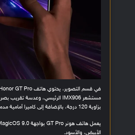
بزاوية 120 درجة، بالإضافة إلى كاميرا أمامية مدمجة داخل ثقب في الشاشة بزاوية 22 ملم.
يعمل هاتف هونر GT Pro بواجهة MagicOS 9.0 المبنية على
الأبيض، والأسود.