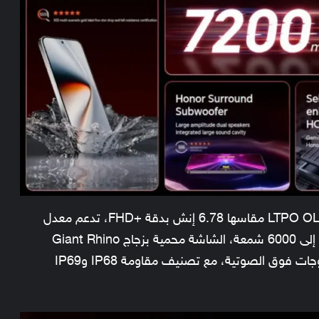
يتميز هاتف Honor GT Pro بشاشة من نوع LTPO OLED مقاسها 6.78 إنش بدقة +FHD، تدعم معدل
تحديث متغير من 1 إلى 144 هرتز، وسطوع يصل إلى 6000 شمعة، الشاشة محمية بزجاج Giant Rhino
الخاص بهونر، وتحتوي على مستشعر بصمة بالموجات فوق الصوتية، مع تصنيف مقاومة IP68 وIP69