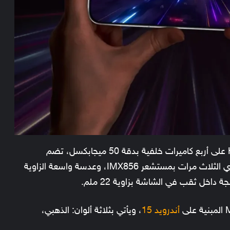
في قسم التصوير، يحتوي هاتف Honor GT Pro على أربع كاميرات خلفية بدقة 50 ميجابكسل، تضم
مستشعر IMX906 الرئيسي، وعدسة تقريب بصري الثلاث مرات بمستشعر IMX856، وعدسة واسعة الزاوية
أندرويد 15
، ويأتي بثلاثة ألوان: الذهبي،