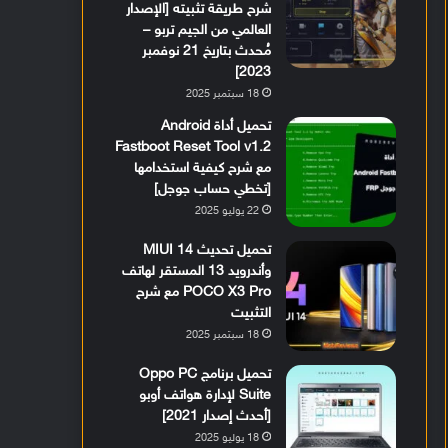
شرح طريقة تثبيته [الإصدار
العالمي من الجيم تربو –
مُحدث بتاريخ 21 نوفمبر
2023]
18 سبتمبر 2025
تحميل أداة Android
Fastboot Reset Tool v1.2
مع شرح كيفية استخدامها
[تخطي حساب جوجل]
22 يوليو 2025
تحميل تحديث MIUI 14
وأندرويد 13 المستقر لهاتف
POCO X3 Pro مع شرح
التثبيت
18 سبتمبر 2025
تحميل برنامج Oppo PC
Suite لإدارة هواتف أوبو
[أحدث إصدار 2021]
18 يوليو 2025