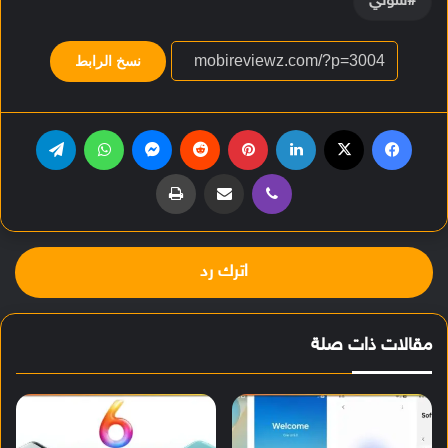
سوني
نسخ الرابط
فيسبوك
‫X
لينكدإن
بينتيريست
ماسنجر
واتساب
تيلقرام
ڤايبر
مشاركة عبر البريد
طباعة
اترك رد
مقالات ذات صلة