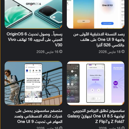
رصد النسخة الاختبارية الأولى من
رسمياً.. وصول تحديث OriginOS 6
واجهة One UI 9 على هاتف
المبني على أندرويد 16 لهاتف Vivo
جالكسي S26 ألترا
V30
18 مارس 2026
16 مارس 2026
سامسونج تطلق البرنامج التجريبي
متصفح سامسونج يحصل على
لواجهة One UI 8.5 لجهازيْ Galaxy
قدرات الذكاء الاصطناعي وتعدد
Z Fold7 وZ Flip7
المهام في تحديث One UI 9
16 مارس 2026
16 مارس 2026