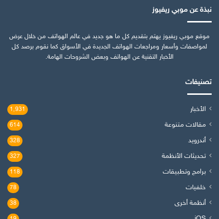
نبذة عن موبي ريفيوز
موقع موبي ريفيوز يهتم بتقديم كل ما هو جديد في عالم الهواتف من خلال عرض
لمواصفات وأسعار ومراجعات الهواتف الجديدة في الأسواق كما نقوم برصد كل
الأخبار التقنية عن الهواتف وبعض الشروحات الهامة.
تصنيفات
الأخبار
1٬931
مقالات متنوعة
614
أندرويد
328
تحديثات الأنظمة
327
برامج وتطبيقات
118
خلفيات
78
أنظمة أخرى
38
iOS
19