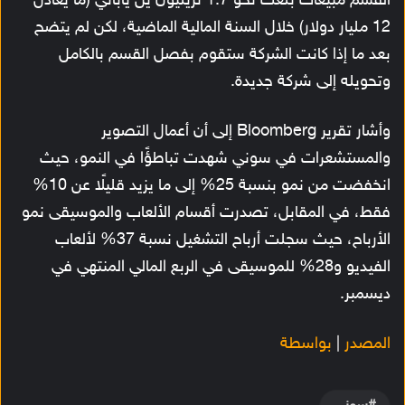
القسم مبيعات بلغت نحو 1.7 تريليون ين ياباني (ما يعادل
12 مليار دولار) خلال السنة المالية الماضية، لكن لم يتضح
بعد ما إذا كانت الشركة ستقوم بفصل القسم بالكامل
وتحويله إلى شركة جديدة.
وأشار تقرير Bloomberg إلى أن أعمال التصوير
والمستشعرات في سوني شهدت تباطؤًا في النمو، حيث
انخفضت من نمو بنسبة 25% إلى ما يزيد قليلًا عن 10%
فقط، في المقابل، تصدرت أقسام الألعاب والموسيقى نمو
الأرباح، حيث سجلت أرباح التشغيل نسبة 37% لألعاب
الفيديو و28% للموسيقى في الربع المالي المنتهي في
ديسمبر.
المصدر
|
بواسطة