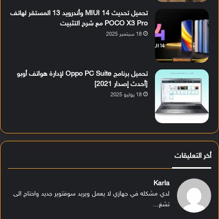
تحميل تحديث MIUI 14 وأندرويد 13 المستقر لهاتف
POCO X3 Pro مع شرح التثبيت
18 سبتمبر 2025
تحميل برنامج Oppo PC Suite لإدارة هواتف أوبو
[أحدث إصدار 2021]
18 يوليو 2025
أخر التعليقات
Karla
لدي مشكله في جهازي لا يعمل ويريد سوفتوير جديد واحتاج الى
تشغ...