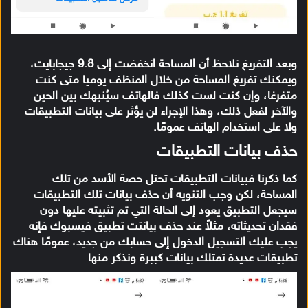
وبعد التفريغ نلاحظ أن المساحة انخفضت إلى 9.8 جيجابايت،
ويمكنك تفريغ المساحة من خلال المنظف يوميا متى كنت
متفرغا، وإن كنت لست كذلك فالهاتف سيُنبهك بين الحين
والآخر لفعل ذلك، وهذا الإجراء لن يؤثر على بيانات التطبيقات
ولا على استخدام الهاتف عمومًا.
حذف بيانات التطبيقات
كما ذكرنا فبيانات التطبيقات تحتل حصة الأسد من تلك
المساحة، لكن وجب التنويه أن حذف بيانات تلك التطبيقات
سيجعل التطبيق يعود إلى الحالة التي تم تثبيته عليها دون
فقدان تحديثاته، مثلاً عند حذف بيانتت تطبيق فيسبوك فإنه
يجب عليك التسجيل الدخول إلى حسابك من جديد، عمومًا هناك
تطبيقات عديدة تمتلك بيانات كببرة ونذكر منها