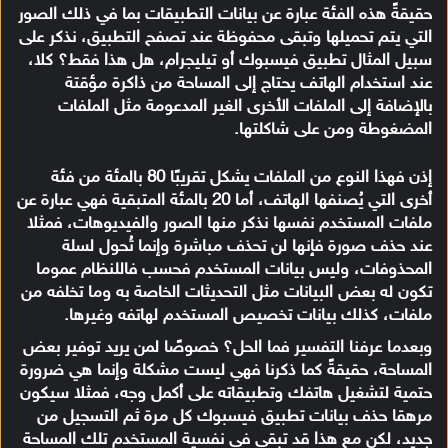
حقيقةً هذه الفئة عبارة عن بيانات التطبيقات بما في ذلك الصور
التي يتم تحميلها وتبقى محفوظة عند تصفح التطبيق، نذكر على
سبيل المثال تطبيق فيسبوك أو تيليجرام، هل هذا فقط؟ كلا،
عند استخدام الهاتف يحتاج إلى المساحة من ذاكرة مؤقتة
بالإضافة إلى الملفات الأخرى الغير المدعومة مثل الملفات
المضغوطة ومن على شاكلتها.
إذن فهذا النوع من الملفات يشكل تقريبًا 80 بالمئة من فئة
أخرى التي يُصنفها الهاتف، أما 20 بالمئة المتبقية فهي عبارة عن
ملفات المستخدم نفسها نذكر منها الصور والفيديوهات، فمثلا
عند حذف صورة فإنها لن تحذف مباشرة وإنما تُحول لسلة
المحذوفات، وليس بيانات المستخدم فحسب فاللنظام عموما
تكون له بعض البيانات مثل التحديثات الخاصة به وما تخلفه من
ملفات، كذلك بيانات تخصيص المستخدم لهاتفه وغيرها.
وبعدما عرفنا التفسير فما الحل؟ خصوصًا لمن يريد توفير بعض
المساحة، حقيقةً كما ذكرنا فهي ليست مشكلة وإنما هي ضرورة
حتمية لتشغيل هاتفك وتطبيقاته على أكمل وجه، فمثلا سيكون
مرهقا حذف بيانات تطبيق فيسبوك كل مرة ثم التسجيل من
جديد، لكن مع هذا قد تبقى في نفسية المستخدم تلك المساحة