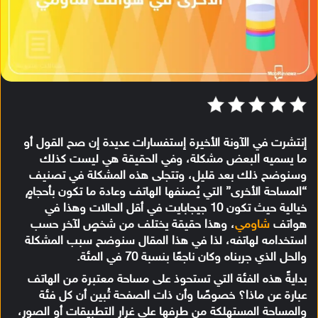
إنتشرت في الآونة الأخيرة إستفسارات عديدة إن صح القول أو
ما يسميه البعض مشكلة، وفي الحقيقة هي ليست كذلك
وسنوضح ذلك بعد قليل، وتتجلى هذه المشكلة في تصنيف
“المساحة الأخرى” التي يُصنفها الهاتف وعادة ما تكون بأحجامٍ
خيالية حيث تكون 10 جيجابايت في أقل الحالات وهذا في
هواتف
شاومي
، وهذا حقيقة يختلف من شخصٍ لآخر حسب
استخدامه لهاتفه، لذا في هذا المقال سنوضح سبب المشكلة
والحل الذي جربناه وكان ناجعًا بنسبة 70 في المئة.
بدايةً هذه الفئة التي تستحوذ على مساحة معتبرة من الهاتف
عبارة عن ماذا؟ خصوصًا وأن ذات الصفحة تُبين أن كل فئة
والمساحة المستهلكة من طرفها على غرار التطبيقات أو الصور،