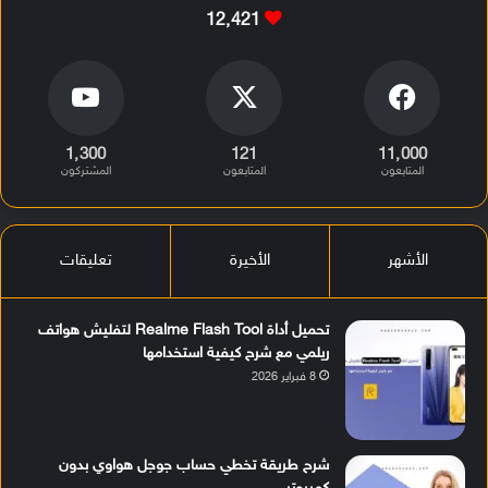
12٬421
1٬300
121
11٬000
المتابعون
المتابعون
المشتركون
الأشهر
الأخيرة
تعليقات
تحميل أداة Realme Flash Tool لتفليش هواتف
ريلمي مع شرح كيفية استخدامها
8 فبراير 2026
شرح طريقة تخطي حساب جوجل هواوي بدون