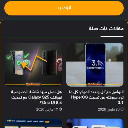
اترك رد
مقالات ذات صلة
التوافق مع آبل وتعدد المهام: كل ما
هل تصل ميزة شاشة الخصوصية
تود معرفته عن تحديث HyperOS
لهواتف Galaxy S25 مع تحديث
3.1
One UI 8.5؟
20 مارس 2026
17 مارس 2026