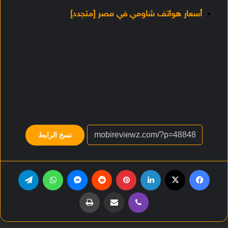
أسعار هواتف شاومي في مصر [متجدد]
نسخ الرابط
فيسبوك
‫X
لينكدإن
بينتيريست
‏Reddit
ماسنجر
واتساب
تيلقرام
ڤايبر
مشاركة عبر البريد
طباعة