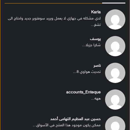
Karla
لدي مشكله في جهازي لا يعمل ويريد سوفتوير جديد واحتاج الى
تشغ...
يوسف
شكرا جزيلا...
ناصر
تحديث هواوي 8...
accounts_Enteque
ههه...
حسين عبد العظيم التهامى أحمد
ممكن يكون موجود هذا المنتج في الأسواق...