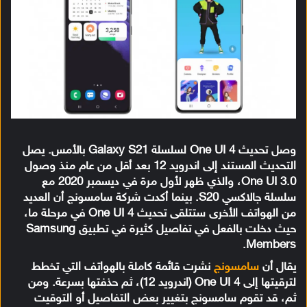
وصل تحديث One UI 4 لسلسلة Galaxy S21 بالأمس. يصل
التحديث المستند إلى اندرويد 12 بعد أقل من عام منذ وصول
One UI 3.0، والذي ظهر لأول مرة في ديسمبر 2020 مع
سلسلة جالاكسي S20. بينما أكدت شركة سامسونج أن العديد
من الهواتف الأخرى ستتلقى تحديث One UI 4 في مرحلة ما،
حيث دخلت بالفعل في تفاصيل كثيرة في تطبيق Samsung
Members.
يقال أن
سامسونج
نشرت قائمة كاملة بالهواتف التي تخطط
لترقيتها إلى One UI 4 (اندرويد 12)، ثم حذفتها بسرعة. ومن
ثم، قد تقوم سامسونج بتغيير بعض التفاصيل أو التوقيت