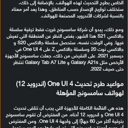
الخاص بطرح التحديث لهذه الهواتف. بالإضافة إلى ذلك،
ستختلف تواريخ الإصدار حسب المناطق، وهذا يعد أمر معتاد
بالنسبة لشركات الأندرويد المصنعة للهواتف.
ومع ذلك، يبدو أن شركة سامسونج قررت فقط ترقية سلسلة
جالاكسي S21 هذا الشهر، بغض النظر عن المنطقة التي تعيش
فيها. وفي الوقت نفسه، ستحصل سلسلة جالاكسي S20 و
جالاكسي نوت 20 وسلسلة جالاكسي Z على One UI 4 في
ديسمبر 2021. على النقيض من ذلك، جعلت سامسونج الأجهزة
الأرخص مثل Galaxy A21s و Galaxy Tab A7 Lite تنتظر
حتى صيف 2022.
مواعيد طرح تحديث One UI 4 (اندرويد 12)
لهواتف سامسونج المؤهلة
هذه هي القائمة الكاملة للأجهزة التي يجب أن تتلقى تحديث
One UI 4 و اندرويد 12 أدناه. من المفترض أن تقوم سامسونج
بترقية أكثر من 60 جهازًا إلى واجهة One UI 4. ومن المفترض