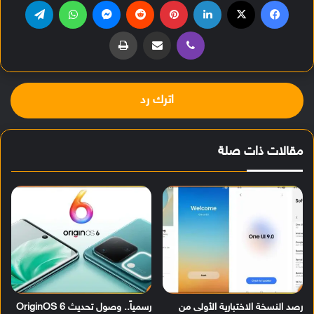
فيسبوك
‫X
لينكدإن
بينتيريست
‏Reddit
ماسنجر
واتساب
تيلقرام
ڤايبر
مشاركة عبر البريد
طباعة
اترك رد
مقالات ذات صلة
رصد النسخة الاختبارية الأولى من
رسمياً.. وصول تحديث OriginOS 6