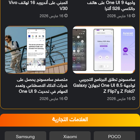
واجهة One UI 9 على هاتف
المبني على أندرويد 16 لهاتف Vivo
جالكسي S26 ألترا
V30
18 مارس 2026
16 مارس 2026
سامسونج تطلق البرنامج التجريبي
متصفح سامسونج يحصل على
لواجهة One UI 8.5 لجهازيْ Galaxy
قدرات الذكاء الاصطناعي وتعدد
Z Fold7 وZ Flip7
المهام في تحديث One UI 9
16 مارس 2026
16 مارس 2026
العلامات التجارية
Samsung
Xiaomi
POCO