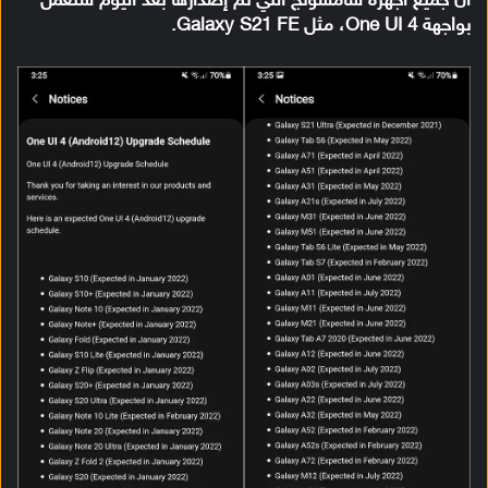
أن جميع أجهزة سامسونج التي تم إصدارها بعد اليوم ستعمل
بواجهة One UI 4، مثل Galaxy S21 FE.