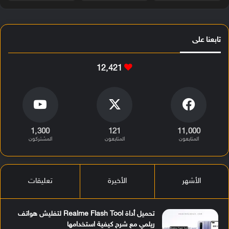
تابعنا على
12٬421
1٬300
121
11٬000
المتابعون
المتابعون
المشتركون
الأشهر
الأخيرة
تعليقات
تحميل أداة Realme Flash Tool لتفليش هواتف
ريلمي مع شرح كيفية استخدامها