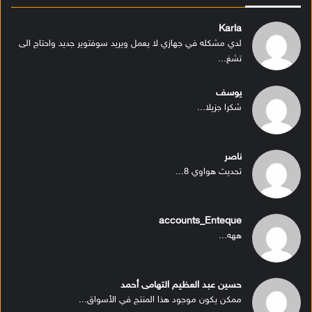
Karla
لدي مشكله في جهازي لا يعمل ويريد سوفتوير جديد واحتاج الى
تشغ...
يوسف
شكرا جزيلا...
ناصر
تحديث هواوي 8...
accounts_Enteque
ههه...
حسين عبد العظيم التهامى أحمد
ممكن يكون موجود هذا المنتج في الأسواق...