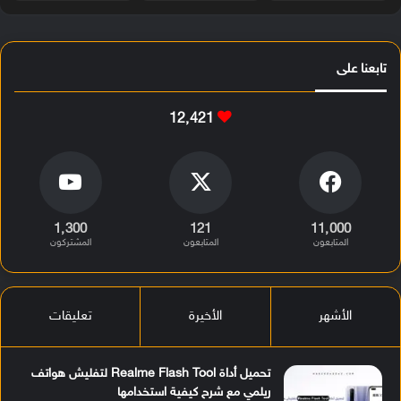
تابعنا على
12٬421
1٬300
121
11٬000
المتابعون
المتابعون
المشتركون
الأشهر
الأخيرة
تعليقات
تحميل أداة Realme Flash Tool لتفليش هواتف
ريلمي مع شرح كيفية استخدامها