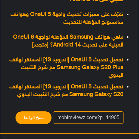
المبني على Android 14
تعرّف على مميزات تحديث واجهة OneUI 5 وهواتف
سامسونج المؤهلة للتحديث
ماهي هواتف Samsung المؤهلة لواجهة OneUI 6
المبنية على تحديث Android 14؟ [متجدد]
تحميل تحديث OneUI 5 [اندرويد 13] المستقر لهاتف
Samsung Galaxy S20 Plus مع شرح التثبيت
اليدوي
تحميل تحديث OneUI 5 [اندرويد 13] المستقر لهاتف
Samsung Galaxy S20 مع شرح التثبيت اليدوي
نسخ الرابط
فيسبوك
‫X
لينكدإن
بينتيريست
‏Reddit
ماسنجر
واتساب
تيلقرام