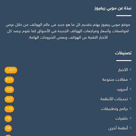
نبذة عن موبي ريفيوز
موقع موبي ريفيوز يهتم بتقديم كل ما هو جديد في عالم الهواتف من خلال عرض
لمواصفات وأسعار ومراجعات الهواتف الجديدة في الأسواق كما نقوم برصد كل
الأخبار التقنية عن الهواتف وبعض الشروحات الهامة.
تصنيفات
الأخبار
1٬931
مقالات متنوعة
614
أندرويد
328
تحديثات الأنظمة
327
برامج وتطبيقات
118
خلفيات
78
أنظمة أخرى
38