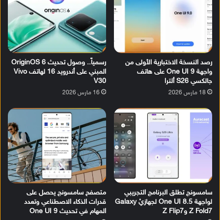
رصد النسخة الاختبارية الأولى من
رسمياً.. وصول تحديث OriginOS 6
واجهة One UI 9 على هاتف
المبني على أندرويد 16 لهاتف Vivo
جالكسي S26 ألترا
V30
18 مارس 2026
16 مارس 2026
سامسونج تطلق البرنامج التجريبي
متصفح سامسونج يحصل على
لواجهة One UI 8.5 لجهازيْ Galaxy
قدرات الذكاء الاصطناعي وتعدد
Z Fold7 وZ Flip7
المهام في تحديث One UI 9