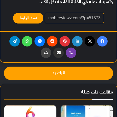
وتسريبات عنه في الفترة القادمة بكل تأكيد.
نسخ الرابط
فيسبوك
‫X
لينكدإن
بينتيريست
‏Reddit
ماسنجر
واتساب
تيلقرام
ڤايبر
مشاركة عبر البريد
طباعة
اترك رد
مقالات ذات صلة