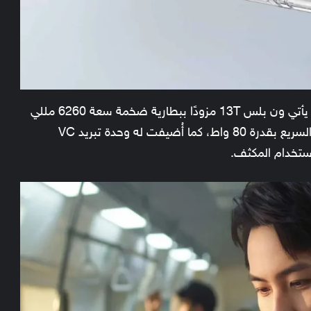
على عكس معظم الهواتف الأخرى صغيرة الحجم، يأتي ون بلس 13T مزودًا ببطارية ضخمة سعة 6260 مللي
أمبير بتقنية السيليكون-الكربون، مع دعم الشحن السريع بقدرة 80 واط، كما أُضيفت له وحدة تبريد VC