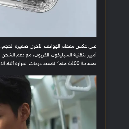
بمساحة 4400 ملم² لضبط درجات الحرارة أثناء الاستخدام المكثف.