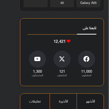
40
Galaxy A05
تابعنا على
12٬421
1٬300
121
11٬000
المتابعون
المتابعون
المشتركون
الأشهر
الأخيرة
تعليقات