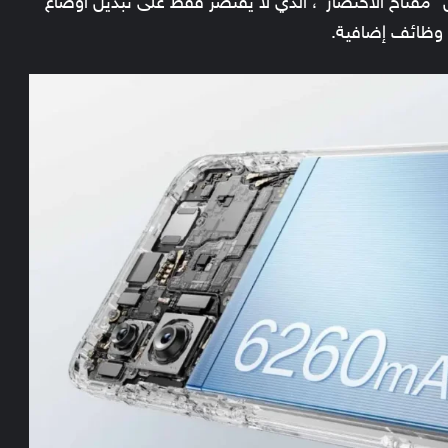
س “مفتاح الاختصار”، الذي لا يقتصر فقط على تبديل أوضاع
وظائف إضافية.