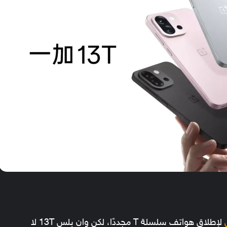
لإطلاق هواتف سلسلة T مجددًا، لكن وان بلس 13T لا