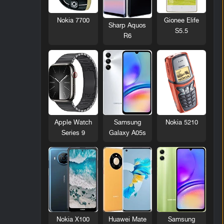
Nokia 7700
Gionee Elife
Sharp Aquos
S5.5
R6
Nokia 5210
Apple Watch
Samsung
Series 9
Galaxy A05s
Nokia X100
Huawei Mate
Samsung