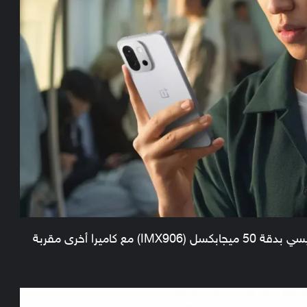
فيما يتعلق بالكاميرات، يضم الهاتف مستشعر رئيسي بدقة 50 ميجابكسل (IMX906) مع كاميرا أخرى مقربة