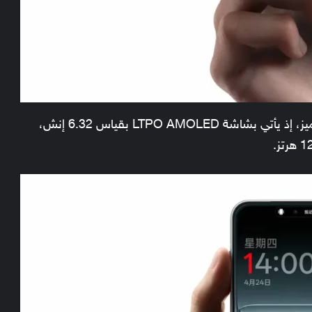
يُصنف ون بلس 13T كهاتف رائد مدمج بحجم مميز، إذ يأتي بشاشة LTPO AMOLED بقياس 6.32 إنش،