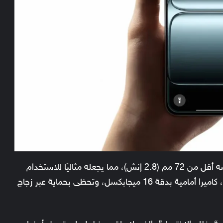
الهاتف لا يتجاوز طوله 150 ملم (5.9 إنش) وعرضه أقل من 72 مم (2.8 إنش)، مما يجعله مثاليًا للاستخدام
بيد واحدة، وتضم الشاشة مستشعر بصمة مدمج، كاميرا أمامية بدقة 16 ميجابكسل، وتحظى بحماية عبر زجاج