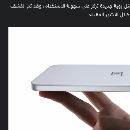
د نسخة محسنة من ون بلس 13، بل يمثل رؤية جديدة تركز على سهولة الاستخدام، وقد تم الكشف
لال الأشهر المقبلة.