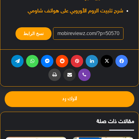
شرح تثبيت الروم الأوروبي على هواتف شاومي
نسخ الرابط
فيسبوك
‫X
لينكدإن
بينتيريست
‏Reddit
ماسنجر
واتساب
تيلقرام
ڤايبر
مشاركة عبر البريد
طباعة
اترك رد
مقالات ذات صلة