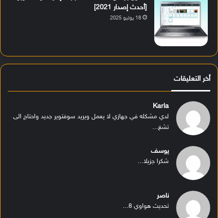
[أحدث إصدار 2021]
18 يوليو 2025
أخر التعليقات
Karla
لدي مشكله في جهازي لا يعمل ويريد سوفتوير جديد واحتاج الى
تشغ...
يوسف
شكرا جزيلا...
ناصر
تحديث هواوي 8...