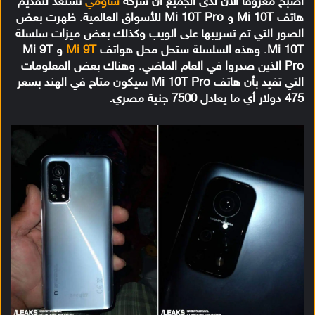
أصبح معروفًا الآن لدى الجميع أن شركة
شاومي
تستعد لتقديم
هاتف Mi 10T و Mi 10T Pro للأسواق العالمية. ظهرت بعض
الصور التي تم تسريبها على الويب وكذلك بعض ميزات سلسلة
Mi 10T. وهذه السلسلة ستحل محل هواتف
Mi 9T
و Mi 9T
Pro الذين صدروا في العام الماضي. وهناك بعض المعلومات
التي تفيد بأن هاتف Mi 10T Pro سيكون متاح في الهند بسعر
475 دولار أي ما يعادل 7500 جنية مصري.