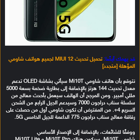
قد يهمك أيضًا:
تحميل تحديث MIUI 12 لجميع هواتف شاومي
المؤهلة [متجدد]
نتوقع بأن هاتف شاومي Mi10T سيأتي بشاشة OLED تدعم
معدل تحديث 144 هرتز بالإضافة إلى بطارية ضخمة بسعة 5000
مللي أمبير. ومن المرجح أن الهاتف سيعمل بأحدث معالج من
سلسلة سناب دراجون 7000 وسيدعم الجيل الرابع من الشحن
السريع 4+. من المفترض أن تكون شاومي أول من حصلت على
رقاقة معالج سناب دراجون 775 الداعمة للجيل الخامس 5G.
ووفقًا للشائعات، بالإضافة إلى الإصدار الأساسي
شاومي Mi10T، سيكون هناك Mi10T Pro و Mi10T Lite.