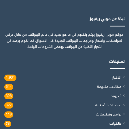
نبذة عن موبي ريفيوز
موقع موبي ريفيوز يهتم بتقديم كل ما هو جديد في عالم الهواتف من خلال عرض
لمواصفات وأسعار ومراجعات الهواتف الجديدة في الأسواق كما نقوم برصد كل
الأخبار التقنية عن الهواتف وبعض الشروحات الهامة.
تصنيفات
الأخبار
1٬931
مقالات متنوعة
614
أندرويد
328
تحديثات الأنظمة
327
برامج وتطبيقات
118
خلفيات
78