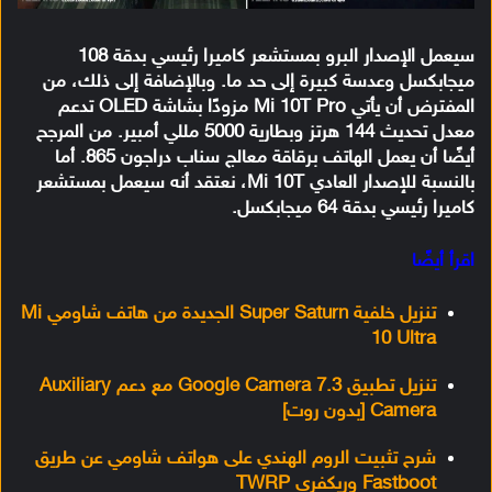
سيعمل الإصدار البرو بمستشعر كاميرا رئيسي بدقة 108
ميجابكسل وعدسة كبيرة إلى حد ما. وبالإضافة إلى ذلك، من
المفترض أن يأتي Mi 10T Pro مزودًا بشاشة OLED تدعم
معدل تحديث 144 هرتز وبطارية 5000 مللي أمبير. من المرجح
أيضًا أن يعمل الهاتف برقاقة معالج سناب دراجون 865. أما
بالنسبة للإصدار العادي Mi 10T، نعتقد أنه سيعمل بمستشعر
كاميرا رئيسي بدقة 64 ميجابكسل.
اقرأ أيضًا
تنزيل خلفية Super Saturn الجديدة من هاتف شاومي Mi
10 Ultra
تنزيل تطبيق Google Camera 7.3 مع دعم Auxiliary
Camera [بدون روت]
شرح تثبيت الروم الهندي على هواتف شاومي عن طريق
Fastboot وريكفري TWRP