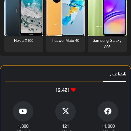
Nokia X100
Huawei Mate 40
Samsung Galaxy
A05
تابعنا على
12٬421
1٬300
121
11٬000