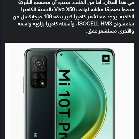
في هذا المكان. أما من الخلف، فيبدو أن مصممو الشركة
قدموا تصميمًا مشابه لهاتف Vivo X50 بالنسبة للكاميرا
الخلفية. يوجد مستشعر كاميرا كبير بدقة 108 ميجابكسل من
سامسونج ISOCELL HMX، وأسفلة كاميرا بزاوية واسعة
والأخرى مستشعر عمق.