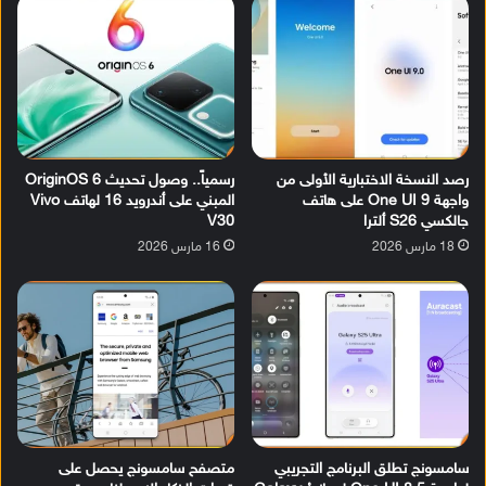
رصد النسخة الاختبارية الأولى من
رسمياً.. وصول تحديث OriginOS 6
واجهة One UI 9 على هاتف
المبني على أندرويد 16 لهاتف Vivo
جالكسي S26 ألترا
V30
18 مارس 2026
16 مارس 2026
سامسونج تطلق البرنامج التجريبي
متصفح سامسونج يحصل على