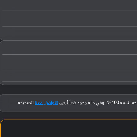
جود خطأ يُرجى
التواصل معنا
لتصحيحه.