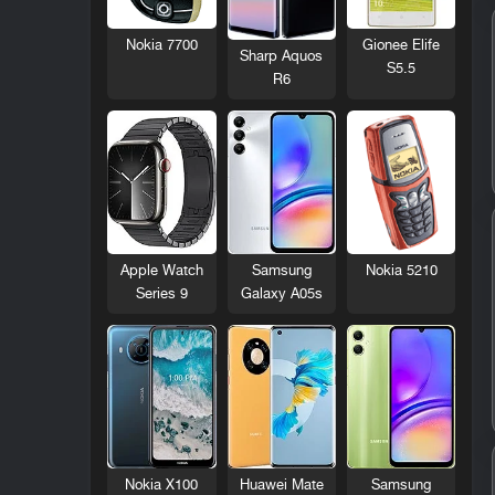
Nokia 7700
Gionee Elife
Sharp Aquos
S5.5
R6
Nokia 5210
Apple Watch
Samsung
Series 9
Galaxy A05s
Nokia X100
Huawei Mate
Samsung