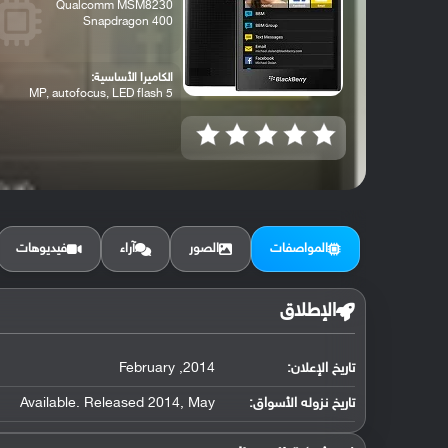
Qualcomm MSM8230
Snapdragon 400
الكاميرا الأساسية:
5 MP, autofocus, LED flash
المواصفات
الصور
آراء
فيديوهات
الإطلاق
تاريخ الإعلان:
2014, February
تاريخ نزوله الأسواق:
Available. Released 2014, May