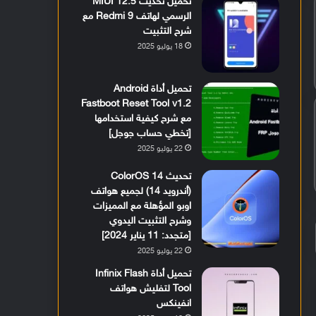
تحميل تحديث MIUI 12.5
الرسمي لهاتف Redmi 9 مع
شرح التثبيت
18 يوليو 2025
تحميل أداة Android
Fastboot Reset Tool v1.2
مع شرح كيفية استخدامها
[تخطي حساب جوجل]
22 يوليو 2025
تحديث ColorOS 14
(أندرويد 14) لجميع هواتف
اوبو المؤهلة مع المميزات
وشرح التثبيت اليدوي
[متجدد: 11 يناير 2024]
22 يوليو 2025
تحميل أداة Infinix Flash
Tool لتفليش هواتف
انفينكس