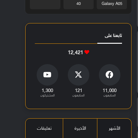
40
Galaxy A05
تابعنا على
12٬421
1٬300
121
11٬000
المتابعون
المتابعون
المشتركون
الأشهر
الأخيرة
تعليقات