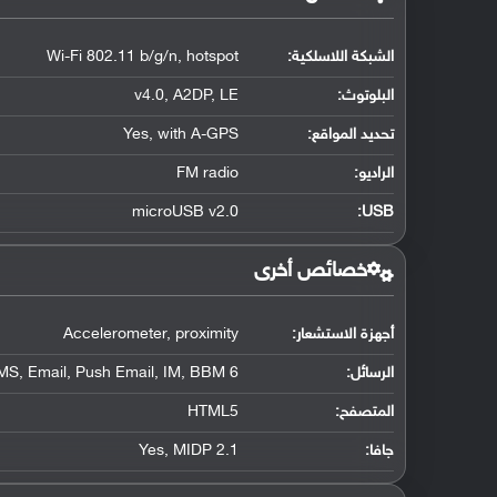
الشبكة اللاسلكية:
Wi-Fi 802.11 b/g/n, hotspot
البلوتوث
:
v4.0, A2DP, LE
تحديد المواقع
:
Yes, with A-GPS
الراديو:
FM radio
microUSB v2.0
:
USB
خصائص أخرى
أجهزة الاستشعار:
Accelerometer, proximity
الرسائل:
S, Email, Push Email, IM, BBM 6
المتصفح:
HTML5
جافا:
Yes, MIDP 2.1