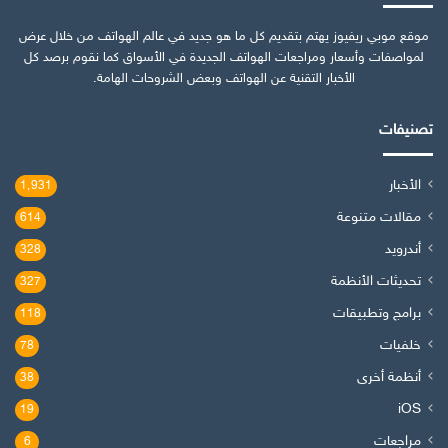
موقع موبي ريفيوز يهتم بتقديم كل ما هو جديد في عالم الهواتف من خلال عرض
لمواصفات وأسعار ومراجعات الهواتف الجديدة في الأسواق كما نقوم برصد كل
الأخبار التقنية عن الهواتف وبعض الشروحات الهامة.
تصنيفات
الأخبار
1٬931
مقالات متنوعة
614
أندرويد
328
تحديثات الأنظمة
327
برامج وتطبيقات
118
خلفيات
78
أنظمة أخرى
38
iOS
19
مراجعات
6