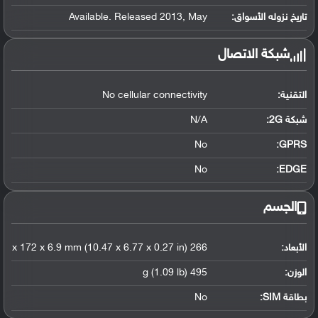
تاريخ نزوله الأسواق:
Available. Released 2013, May
شبكة الاتصال
التقنية:
No cellular connectivity
شبكة 2G:
N/A
No
GPRS:
No
EDGE:
الجسم
الأبعاد:
266 x 172 x 6.9 mm (10.47 x 6.77 x 0.27 in)
الوزن:
495 g (1.09 lb)
بطاقة SIM:
No