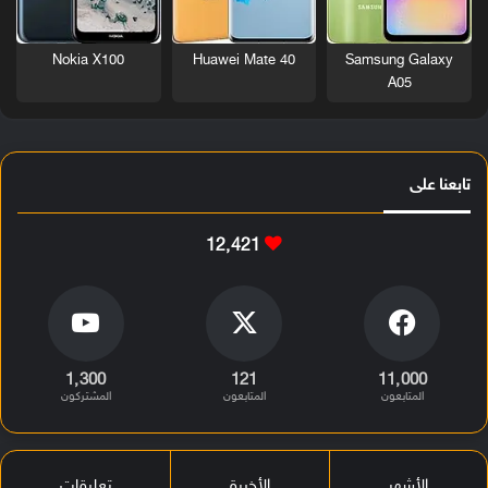
Nokia X100
Huawei Mate 40
Samsung Galaxy
A05
تابعنا على
12٬421
1٬300
121
11٬000
المتابعون
المتابعون
المشتركون
الأشهر
الأخيرة
تعليقات