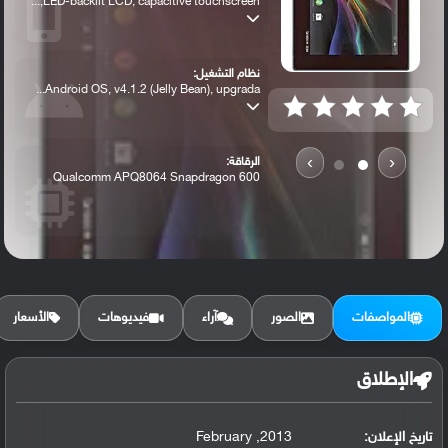
LED-backlit LCD, capacitive touchscreen,...
نظام التشغيل:
Android OS, v4.1.2 (Jelly Bean), upgrada...
›
‹
الرقاقة:
Qualcomm APQ8064 Snapdragon 600
الرام / التخزين:
16/32 GB, 2 GB RAM
المواصفات
الصور
آراء
فيديوهات
الأسعار
الكاميرا الأساسية:
8.1 MP, autofocus
الإطلاق
تاريخ الإعلان:
2013, February