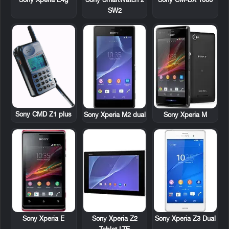
Sony CM-DX 1000
Sony Xperia E4g
Sony SmartWatch 2
SW2
Sony CMD Z1 plus
Sony Xperia M2 dual
Sony Xperia M
Sony Xperia E
Sony Xperia Z2
Sony Xperia Z3 Dual