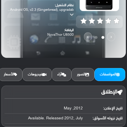
نظام التشغيل:
Android OS, v2.3 (Gingerbread), upgradab...
الرقاقة:
NovaThor U8500
›
‹
الرام / التخزين:
8 GB (4 GB user available), 512 MB RAM
المواصفات
الصور
آراء
فيديوهات
الأسعار
الكاميرا الأساسية:
5 MP, autofocus, LED flash,
الإطلاق
تاريخ الإعلان:
2012, May
تاريخ نزوله الأسواق:
Available. Released 2012, July