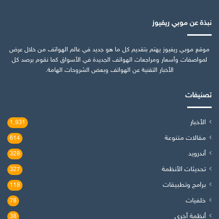
نبذة عن موبي ريفيوز
موقع موبي ريفيوز يهتم بتقديم كل ما هو جديد في عالم الهواتف من خلال عرض
لمواصفات وأسعار ومراجعات الهواتف الجديدة في الأسواق كما نقوم برصد كل
الأخبار التقنية عن الهواتف وبعض الشروحات الهامة.
تصنيفات
الأخبار
1٬931
مقالات متنوعة
614
أندرويد
328
تحديثات الأنظمة
327
برامج وتطبيقات
118
خلفيات
78
أنظمة أخرى
38