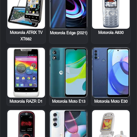
Motorola ATRIX TV
Motorola A830
Motorola Edge (2021)
XT682
Motorola RAZR D1
Motorola Moto E13
Motorola Moto E30