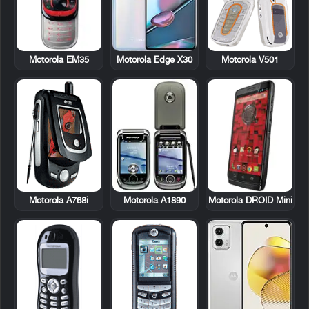
Motorola EM35
Motorola V501
Motorola Edge X30
Motorola A768i
Motorola A1890
Motorola DROID Mini