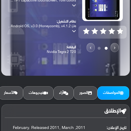
TFT capacitive touchscreen, 16M colors ...
نظام التشغيل:
Android OS, v3.0 (Honeycomb), v4.1.2 (Je...
›
‹
الرقاقة:
Nvidia Tegra 2 T20
الرام / التخزين:
16/32/64 GB, 1 GB RAM
المواصفات
الصور
آراء
فيديوهات
الأسعار
الكاميرا الأساسية:
5 MP, autofocus, dual-LED flash
الإطلاق
تاريخ الإعلان:
2011, February. Released 2011, March