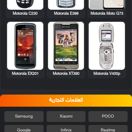
Motorola C230
Motorola E398
Motorola Moto G73
Motorola EX201
Motorola XT390
Motorola V400p
العلامات التجارية
Samsung
Xiaomi
POCO
Google
Infinix
Realme