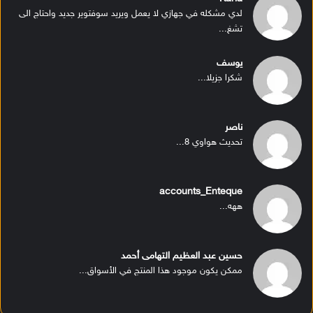
لدي مشكله في جهازي لا يعمل ويريد سوفتوير جديد واحتاج الى
تشغ...
يوسف
شكرا جزيلا...
ناصر
تحديث هواوي 8...
accounts_Enteque
ههه...
حسين عبد العظيم التهامى أحمد
ممكن يكون موجود هذا المنتج في الأسواق...