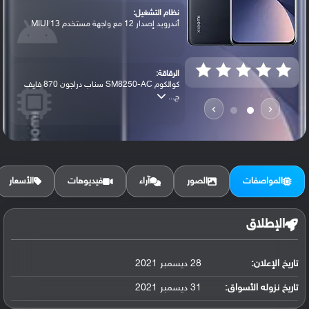
نظام التشغيل:
أندرويد إصدار 12 مع واجهة مستخدم MIUI 13
الرقاقة:
كوالكوم SM8250-AC سناب دراجون 870 فايف
ج...
›
‹
الرام / التخزين:
128 جيجابايت مع 8 جيجابايت رام أو 256 جي...
المواصفات
الصور
آراء
فيديوهات
الأسعار
الكاميرا الأساسية:
عدسة واسعة بدقة 50 ميجابكسل ( فتحة عدسة ...
الإطلاق
تاريخ الإعلان:
28 ديسمبر 2021
البطارية:
ليثيوم بوليمر سعة 4500 مللي أمبير, غير ق...
تاريخ نزوله الأسواق:
31 ديسمبر 2021