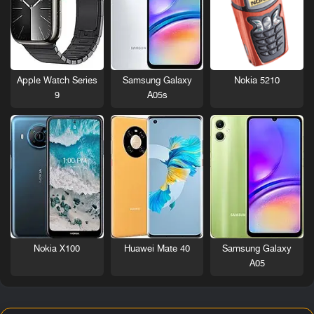
Nokia 5210
Apple Watch Series
Samsung Galaxy
9
A05s
Nokia X100
Huawei Mate 40
Samsung Galaxy
A05