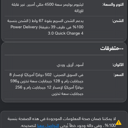
النوع والسعة:
ليثيوم بوليمر سعة 4500 مللي أمبير, غير قابلة
للإزالة
الشحن:
يدعم الشحن السريع بقوة 67 واط ( الشحن بنسبة
100% في ظرف 39 دقيقة) Power Delivery
3.0 Quick Charge 4
‏متفرقات‏
الألوان:
أسود, أزرق, وردي
السعر:
في السوق الصيني: 502 دولارًا أمريكيًا لإصدار 8
جيجابايت رام و 128 جيجابايت سعة تخزين و596
دولارًا أمريكيًا لإصدار 12 جيجابايت رام و 256
جيجابايت سعة تخزين
لا يمكننا ضمان صحة المعلومات الموجودة في هذه الصفحة بنسبة
100%، وفي حالة وجود خطأ يُرجى
التواصل معنا
لتصحيحه.