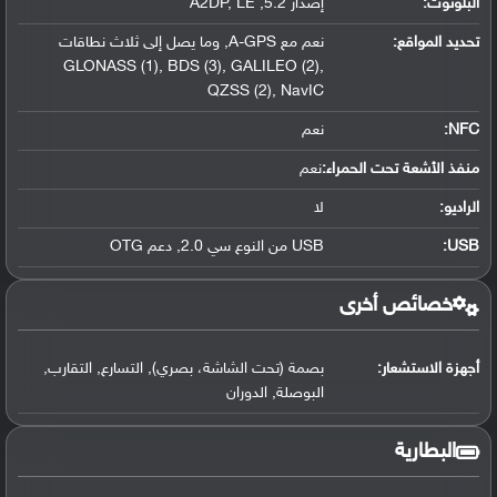
البلوتوث
:
إصدار 5.2, A2DP, LE
تحديد المواقع
:
نعم مع A-GPS, وما يصل إلى ثلاث نطاقات
GLONASS (1), BDS (3), GALILEO (2),
QZSS (2), NavIC
NFC
:
نعم
منفذ الأشعة تحت الحمراء:
نعم
الراديو:
لا
USB
:
USB من النوع سي 2.0, دعم OTG
خصائص أخرى
أجهزة الاستشعار:
بصمة (تحت الشاشة، بصري), التسارع, التقارب,
البوصلة, الدوران
البطارية