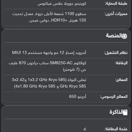
طبقة الحماية:
كورنينج جوريلا جلاس فيكتوس
مميزات أخرى:
سطوع 1100 شمعة كأعلى ذروة, معدل تحديث
120 هيرتز, +HDR10, دولبي فيجن
المنصة
نظام التشغيل
:
أندرويد إصدار 12 مع واجهة مستخدم MIUI 13
الرقاقة
:
كوالكوم SM8250-AC سناب دراجون 870 فايف
جي (7 نانومتر)
المعالج
:
ثماني النواة (1x3.2 GHz Kryo 585 و3x2.42
GHz Kryo 585 و 4x1.80 GHz Kryo 585)
المعالج الرسومي
:
أدرينو 650
الذاكرة
فتحة البطاقة:
لا