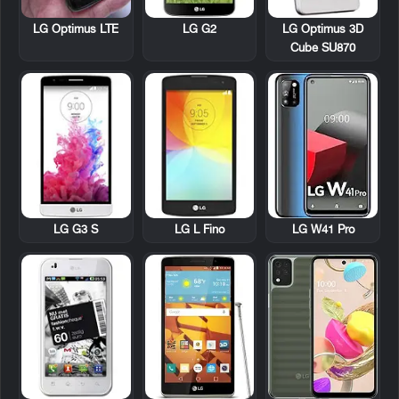
LG Optimus LTE
LG Optimus 3D
LG G2
Cube SU870
LG G3 S
LG L Fino
LG W41 Pro