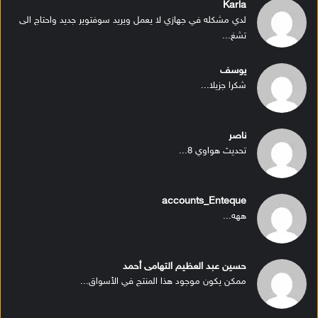
Karla
لدي مشكله في جهازي لا يعمل ويريد سوفتوير جديد واحتاج الى
تشغ...
يوسف
شكرا جزيلا...
ناصر
تحديث هواوي 8...
accounts_Enteque
ههه...
حسين عبد العظيم التهامى أحمد
ممكن يكون موجود هذا المنتج في الأسواق...