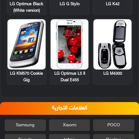
LG Optimus Black
LG G Stylo
LG K42
(White version)
LG KM570 Cookie
LG Optimus L5 II
LG M4300
Gig
Dual E455
العلامات التجارية
Samsung
Xiaomi
POCO