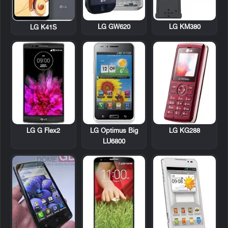
LG GW620
LG KM380
LG K41S
LG G Flex2
LG Optimus Big
LG KG288
LU6800