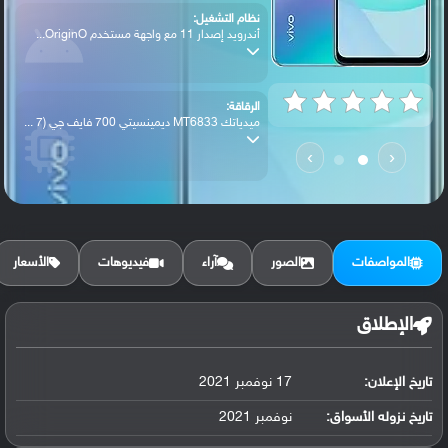
نظام التشغيل:
أندرويد إصدار 11 مع واجهة مستخدم OriginO...
الرقاقة:
ميدياتك MT6833 ديمينسيتي 700 فايف جي (7 ...
›
‹
الرام / التخزين:
128 جيجابايت مع 6 جيجابايت رام UFS 2.1
المواصفات
الصور
آراء
فيديوهات
الأسعار
الكاميرا الأساسية:
عدسة واسعة بدقة 13 ميجابكسل (فتحة عدسة f...
الإطلاق
تاريخ الإعلان:
17 نوفمبر 2021
البطارية:
ليثيوم بوليمر سعة 5000 مللي أمبير, غير ق...
تاريخ نزوله الأسواق:
نوفمبر 2021