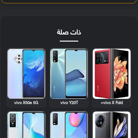
ذات صلة
vivo X50e 5G
vivo Y20T
vivo X Fold+