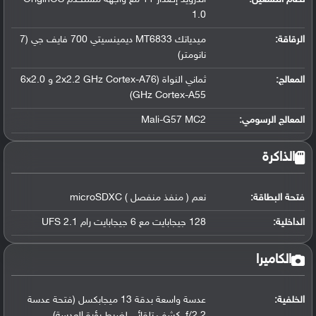
1.0
الرقاقة
:
ميدياتك MT6833 ديمينسيتي 700 فايف جي (7
نانومتر)
المعالج
:
ثماني النواة (2x2.2 GHz Cortex-A76 و 6x2.0
GHz Cortex-A55)
المعالج الرسومي
:
Mali-G57 MC2
الذاكرة
فتحة البطاقة:
نعم ( منفذ منفصل ) microSDXC
الداخلية:
128 جيجابايت مع 6 جيجابايت رام UFS 2.1
الكاميرا
الخلفية:
عدسة واسعة بدقة 13 ميجابكسل (فتحة عدسة
f/2.2, كشف تلقائي لضبط بؤرة العدسة)