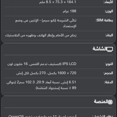
الأبعاد:
164.1 × 75.3 × 8.5 ملم
الوزن:
188 غرام
بطاقة SIM:
ثنائي الشريحة (نانو سيم) - الإثنين في وضع
الإستعداد
البناء:
زجاج من الأمام وإطار الهاتف وظهره من البلاستيك
الشاشة
النوع:
IPS LCD كابستيف تدعم اللمس, 16 مليون لون
الحجم:
720 × 1600 بكسل، 270 بكسل لكل إنش
الدقة:
6.51 إنش, نسبة أبعاد 20:9, 102.3 سم2 (حوالي
89 ٪ نسبة إستحواذ الشاشة)
المنصة
نظام التشغيل
:
أندرويد إصدار 11 مع واجهة مستخدم OriginOS