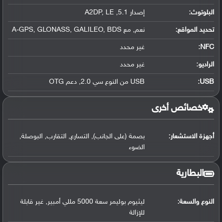
البلوتوث
:
إصدار 5.1, A2DP, LE
تحديد المواقع
:
نعم, مع A-GPS, GLONASS, GALILEO, BDS
NFC
:
غير محدد
الراديو:
غير محدد
USB
:
USB من النوع سي 2.0, دعم OTG
خصائص أخرى
أجهزة الاستشعار:
بصمة (على الجانب), التسارع, التقارب, البوصلة,
الضوء
البطارية
النوع والسعة:
ليثيوم بوليمر سعة 5000 مللي أمبير, غير قابلة
للإزالة