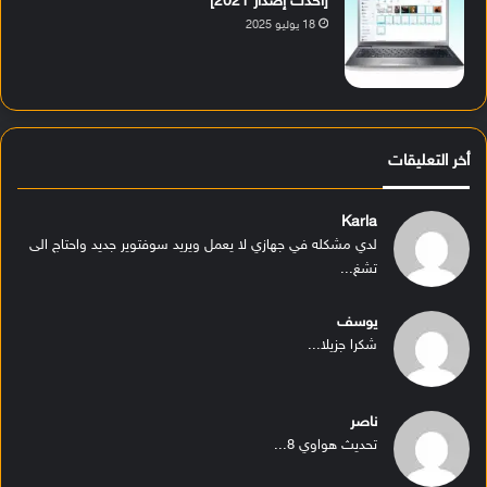
[أحدث إصدار 2021]
18 يوليو 2025
أخر التعليقات
Karla
لدي مشكله في جهازي لا يعمل ويريد سوفتوير جديد واحتاج الى
تشغ...
يوسف
شكرا جزيلا...
ناصر
تحديث هواوي 8...