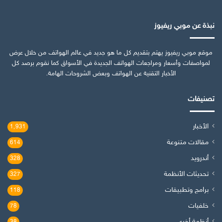
نبذة عن موبي ريفيوز
موقع موبي ريفيوز يهتم بتقديم كل ما هو جديد في عالم الهواتف من خلال عرض
لمواصفات وأسعار ومراجعات الهواتف الجديدة في الأسواق كما نقوم برصد كل
الأخبار التقنية عن الهواتف وبعض الشروحات الهامة.
تصنيفات
الأخبار
1٬931
مقالات متنوعة
614
أندرويد
328
تحديثات الأنظمة
327
برامج وتطبيقات
118
خلفيات
78
أنظمة أخرى
38