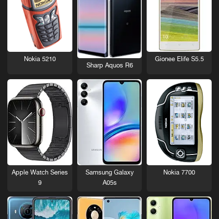
Nokia 5210
Gionee Elife S5.5
Sharp Aquos R6
Nokia 7700
Apple Watch Series
Samsung Galaxy
9
A05s