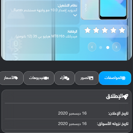
نظام التشغيل:
أندرويد إصدار 10.0 مع واجهة مستخدم Funto...
الرقاقة:
ميدياتك MT6765 هيليو بي 35 (12 نانومتر)
›
‹
الرام / التخزين:
128 جيجابايت مع 8 جيجابايت رام
المواصفات
الصور
آراء
فيديوهات
الأسعار
الكاميرا الأساسية:
عدسة واسعة بدقة 12 ميجابكسل ( فتحة عدسة ...
الإطلاق
تاريخ الإعلان:
16 ديسمبر 2020
البطارية:
ليثيوم بوليمر سعة 5000 مللي أمبير, غير ق...
تاريخ نزوله الأسواق:
16 ديسمبر 2020