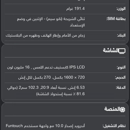
الوزن:
191.4 غرام
بطاقة SIM:
ثنائي الشريحة (نانو سيم) - الإثنين في وضع
الإستعداد
البناء:
زجاج من الأمام وإطار الهاتف وظهره من البلاستيك
الشاشة
النوع:
IPS LCD كابستيف تدعم اللمس , 16 مليون لون
الحجم:
720 × 1600 بكسل، 270 بكسل لكل إنش
الدقة:
6.53 إنش, نسبة أبعاد 20:9, 102.3 سم2 (حوالي
81.6 ٪ نسبة إستحواذ الشاشة)
المنصة
نظام التشغيل
:
أندرويد إصدار 10.0 مع واجهة مستخدم Funtouch