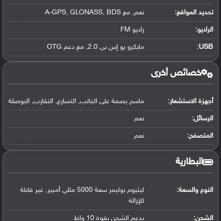
تحديد المواقع
:
نعم, مع A-GPS, GLONASS, BDS
الراديو:
راديو FM
USB
:
مايكرو يو إس بي 2.0, مع دعم OTG
خصائص أخرى
أجهزة الاستشعار:
ماسح بصمة على الجانب, التسارع, التقارب, البوصلة
الرسائل:
نعم
المتصفح:
نعم
البطارية
النوع والسعة:
ليثيوم بوليمر سعة 5000 مللي أمبير, غير قابلة
للإزالة
الشحن:
يدعم الشحن بقوة 10 واط