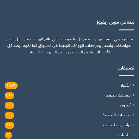
نبذة عن موبي ريفيوز
موقع موبي ريفيوز يهتم بتقديم كل ما هو جديد في عالم الهواتف من خلال عرض
لمواصفات وأسعار ومراجعات الهواتف الجديدة في الأسواق كما نقوم برصد كل
الأخبار التقنية عن الهواتف وبعض الشروحات الهامة.
تصنيفات
الأخبار
1٬931
مقالات متنوعة
614
أندرويد
328
تحديثات الأنظمة
327
برامج وتطبيقات
118
خلفيات
78