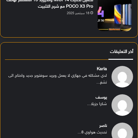
تحميل تحديث MIUI 14 وأندرويد 13 المستقر لهاتف
POCO X3 Pro مع شرح التثبيت
18 سبتمبر 2025
أخر التعليقات
Karla
لدي مشكله في جهازي لا يعمل ويريد سوفتوير جديد واحتاج الى
تشغ...
يوسف
شكرا جزيلا...
ناصر
تحديث هواوي 8...