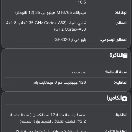
10.5
الرقاقة
:
ميدياتك MT6765 هيليو بي 35 (12 نانومتر)
المعالج
:
ثماني النواة (4x2.35 GHz Cortex-A53 و 4x1.8
GHz Cortex-A53)
المعالج الرسومي
:
باور في آر GE8320
الذاكرة
فتحة البطاقة:
غير محدد
الداخلية:
128 جيجابايت مع 8 جيجابايت رام
الكاميرا
الخلفية:
عدسة واسعة بدقة 12 ميجابكسل ( فتحة عدسة
f/2.2, كشف التلقائي لضبط بؤرة العدسة)
الخلفية الثانية:
عدسة بدقة 2 ميجابكسل ( فتحة عدسة f/2.4,