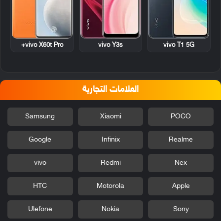
vivo X60t Pro+
vivo Y3s
vivo T1 5G
العلامات التجارية
Samsung
Xiaomi
POCO
Google
Infinix
Realme
vivo
Redmi
Nex
HTC
Motorola
Apple
Ulefone
Nokia
Sony