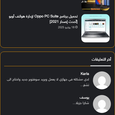
تحميل برنامج Oppo PC Suite لإدارة هواتف أوبو
[أحدث إصدار 2021]
18 يوليو 2025
أخر التعليقات
Karla
لدي مشكله في جهازي لا يعمل ويريد سوفتوير جديد واحتاج الى
تشغ...
يوسف
شكرا جزيلا...