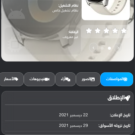
نظام التشغيل:
نظام تشغيل خاص
الرقاقة:
غير معروف
›
‹
الرام / التخزين:
2 جيجابايت
المواصفات
الصور
آراء
فيديوهات
الأسعار
الكاميرا الأساسية:
لا تدعم
الإطلاق
تاريخ الإعلان:
22 ديسمبر 2021
البطارية:
غير معروفة ، يدعم الشحن اللاسلكي بقوة 1...
تاريخ نزوله الأسواق:
29 ديسمبر 2021