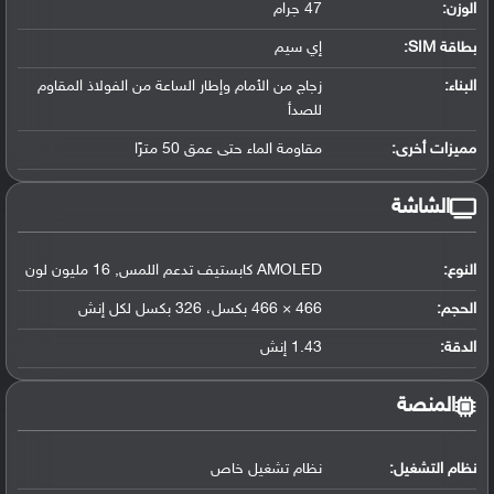
الوزن:
47 جرام
بطاقة SIM:
إي سيم
البناء:
زجاج من الأمام وإطار الساعة من الفولاذ المقاوم
للصدأ
مميزات أخرى:
مقاومة الماء حتى عمق 50 مترًا
الشاشة
النوع:
AMOLED كابستيف تدعم اللمس, 16 مليون لون
الحجم:
466 × 466 بكسل، 326 بكسل لكل إنش
الدقة:
1.43 إنش
المنصة
نظام التشغيل
:
نظام تشغيل خاص