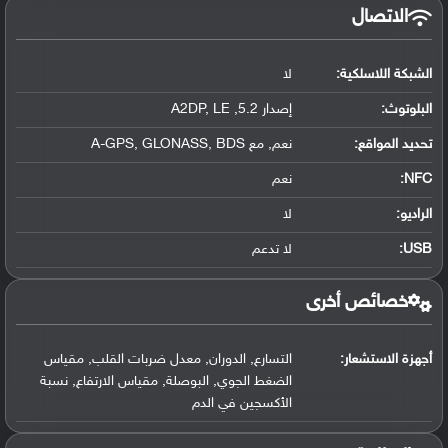
الاتصال
الشبكة اللاسلكية:
لا
البلوتوث
:
إصدار 5.2, A2DP, LE
تحديد المواقع
:
نعم, مع A-GPS, GLONASS, BDS
NFC
:
نعم
الراديو:
لا
USB
:
لا تدعم
خصائص أخرى
أجهزة الاستشعار:
التسارع, الدوران, معدل ضربات القلب, مقياس
الضغط الجوي, البوصلة, مقياس الارتفاع, نسبة
الأكسجين في الدم