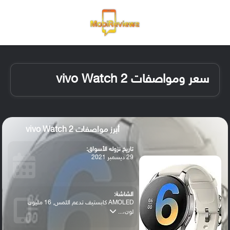
القائمة
تسجيل ا
الو
سعر ومواصفات vivo Watch 2
أبرز مواصفات vivo Watch 2
تاريخ نزوله الأسواق:
29 ديسمبر 2021
الشاشة:
AMOLED كابستيف تدعم اللمس, 16 مليون
لون،...