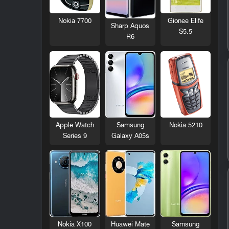
Nokia 7700
Gionee Elife
Sharp Aquos
S5.5
R6
Nokia 5210
Apple Watch
Samsung
Series 9
Galaxy A05s
Nokia X100
Huawei Mate
Samsung