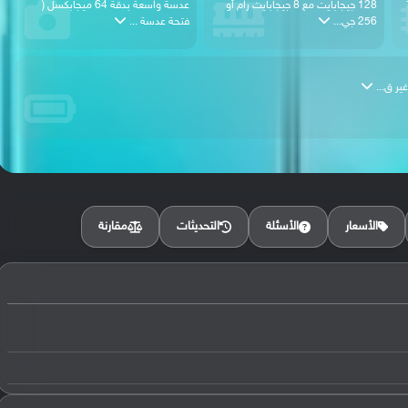
778
128 جيجابايت مع 8 جيجابايت رام أو
عدسة واسعة بدقة 64 ميجابكسل (
256 جي...
فتحة عدسة ...
مقارنة
الأسعار
الأسئلة
التحديثات