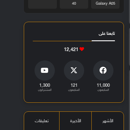
40
Galaxy A05
تابعنا على
12٬421
1٬300
121
11٬000
المتابعون
المتابعون
المشتركون
الأشهر
الأخيرة
تعليقات