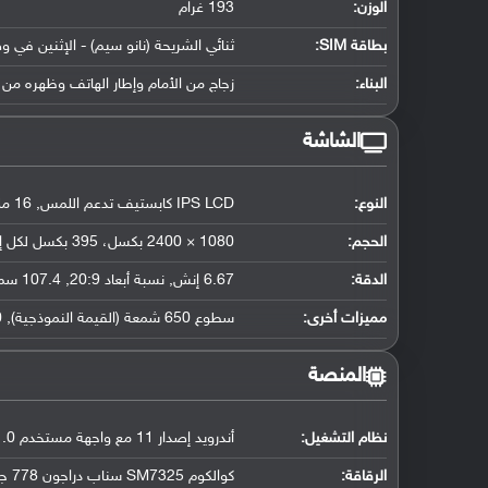
الوزن:
193 غرام
بطاقة SIM:
ثنائي الشريحة (نانو سيم) - الإثنين في و
البناء:
زجاج من الأمام وإطار الهاتف وظهره من 
الشاشة
النوع:
IPS LCD كابستيف تدعم اللمس, 16 مليون لون
الحجم:
1080 × 2400 بكسل، 395 بكسل لكل إنش
الدقة:
6.67 إنش, نسبة أبعاد 20:9, 107.4 سم2 (حوالي 85 ٪ نسبة إستحواذ الشاشة)
مميزات أخرى:
سطوع 650 شمعة (القيمة النموذجية), HDR10, معدل تحديث الشاشة 120 هرتز
المنصة
نظام التشغيل
:
أندرويد إصدار 11 مع واجهة مستخدم OriginOS 1.0
الرقاقة
:
كوالكوم SM7325 سناب دراجون 778 جي فايف جي (6 نانو متر)