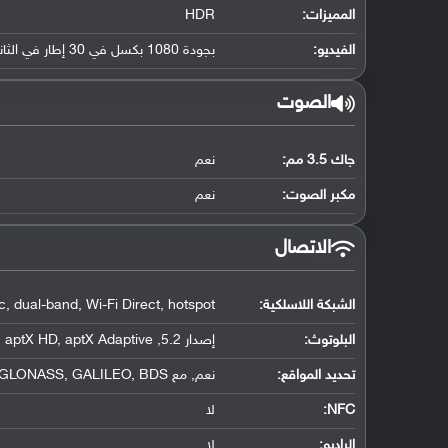
المميزات:
HDR
الفيديو:
بجودة 1080 بكسل في 30 إطار في الثانية
الصوت
جاك 3.5 مم:
نعم
مكبر الصوت:
نعم
الاتصال
الشبكة اللاسلكية:
, dual-band, Wi-Fi Direct, hotspot
البلوتوث
:
إصدار 5.2, A2DP, LE, aptX HD, aptX Adaptive
تحديد المواقع
:
نعم, مع A-GPS, GLONASS, GALILEO, BDS
NFC
:
لا
الراديو:
لا