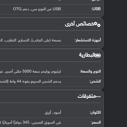
USB
:
USB من النوع سي, دعم OTG
خصائص أخرى
أجهزة الاستشعار:
بصمة (على الجانب), التسارع, التقارب, ال
البطارية
النوع والسعة:
ليثيوم بوليمر سعة 5000 مللي أمبير, غير قابلة للإزالة
الشحن:
يدعم الشحن السريع بقوة 44 واط (الشحن بنسبة 70% في ظرف 38 دقيقة)
‏متفرقات‏
الألوان:
أسود, أزرق
السعر: