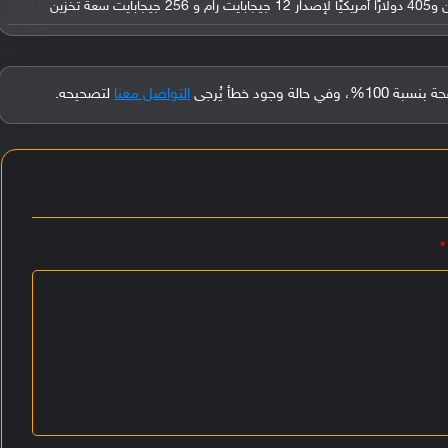
جود خطأ يُرجى
التواصل معنا
لتصحيحه.
*