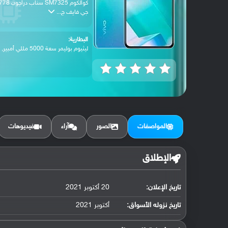
كوالكوم SM7325 سناب دراجون 
جي فايف ج...
البطارية:
ليثيوم بوليمر سعة 5000 مللي أمبير, غير ق...
المواصفات
الصور
آراء
فيديوهات
الإطلاق
تاريخ الإعلان:
20 أكتوبر 2021
تاريخ نزوله الأسواق:
أكتوبر 2021