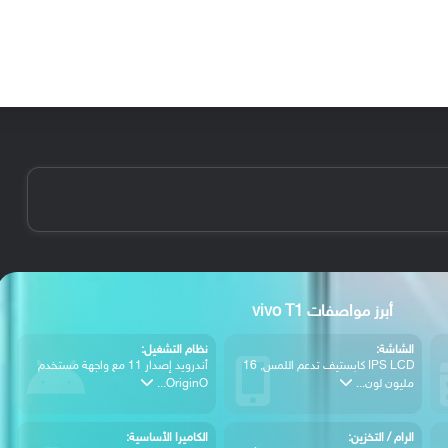
الأخبار
مقالات
الأجهزة
الأنظمة والتطبيقات
أبرز مواصفات vivo T1
الشاشة:
نظام التشغيل:
IPS LCD كابستيف تدعم اللمس, 16
أندرويد إصدار 11 مع واجهة مستخدم
مليون لون...
OriginO...
الرام / التخزين:
الكاميرا الأساسية: