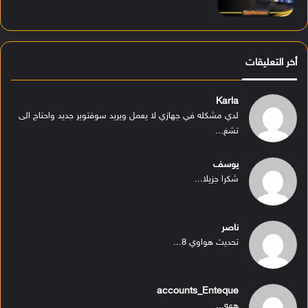
أخر التعليقات
Karla
لدي مشكله في جهازي لا يعمل ويريد سوفتوير جديد واحتاج الى
تشغ...
يوسف
شكرا جزيلا...
ناصر
تحديث هواوي 8...
accounts_Enteque
ههه...