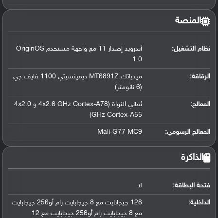
المنصة
نظام التشغيل
:
أندرويد إصدار 11 مع واجهة مستخدم OriginOS
1.0
الرقاقة
:
ميدياتك MT6891Z ديمينسيتي 1100 فايف جي
(6 نانومتر)
المعالج
:
ثماني النواة (4x2.6 GHz Cortex-A78 و 4x2.0
GHz Cortex-A55)
المعالج الرسومي
:
Mali-G77 MC9
الذاكرة
فتحة البطاقة:
لا
الداخلية:
128 جيجابايت مع 8 جيجابايت رام أو256 جيجابايت
مع 8 جيجابايت رام أو256 جيجابايت مع 12