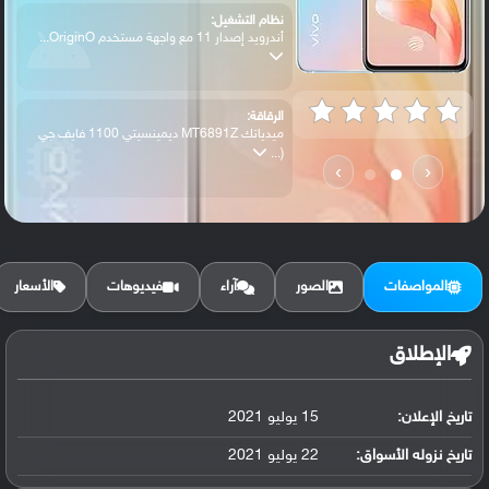
نظام التشغيل:
أندرويد إصدار 11 مع واجهة مستخدم OriginO...
الرقاقة:
ميدياتك MT6891Z ديمينسيتي 1100 فايف جي
(...
›
‹
الرام / التخزين:
128 جيجابايت مع 8 جيجابايت رام أو256 جيج...
المواصفات
الصور
آراء
فيديوهات
الأسعار
الكاميرا الأساسية:
عدسة واسعة بدقة 64 ميجابكسل ( فتحة عدسة ...
الإطلاق
تاريخ الإعلان:
15 يوليو 2021
البطارية:
ليثيوم بوليمر سعة 4050 مللي أمبير, غير ق...
تاريخ نزوله الأسواق:
22 يوليو 2021