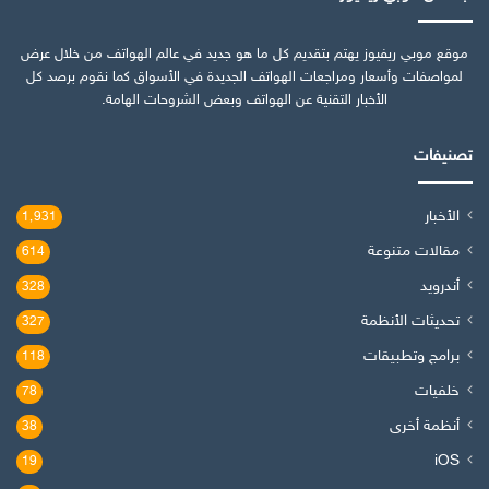
موقع موبي ريفيوز يهتم بتقديم كل ما هو جديد في عالم الهواتف من خلال عرض
لمواصفات وأسعار ومراجعات الهواتف الجديدة في الأسواق كما نقوم برصد كل
الأخبار التقنية عن الهواتف وبعض الشروحات الهامة.
تصنيفات
الأخبار
1٬931
مقالات متنوعة
614
أندرويد
328
تحديثات الأنظمة
327
برامج وتطبيقات
118
خلفيات
78
أنظمة أخرى
38
iOS
19