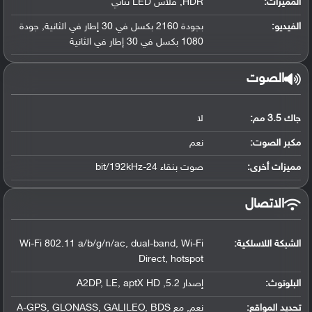
المميزات:
HDR, فلاش LED ثنائي
الفيديو:
بجودة 2160 بكسل في 30 إطار في الثانية, جودة
1080 بكسل في 30 إطار في الثانية
الصوت
جاك 3.5 مم:
لا
مكبر الصوت:
نعم
مميزات أخرى:
صوت بنقاء 24-bit/192kHz
الاتصال
الشبكة اللاسلكية:
Wi-Fi 802.11 a/b/g/n/ac, dual-band, Wi-Fi
Direct, hotspot
البلوتوث
:
إصدار 5.2, A2DP, LE, aptX HD
تحديد المواقع
:
نعم, مع A-GPS, GLONASS, GALILEO, BDS