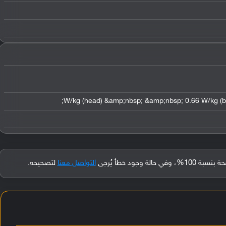
جود خطأ يُرجى
التواصل معنا
لتصحيحه.