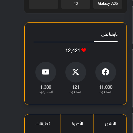
40
Galaxy A05
تابعنا على
12٬421
1٬300
121
11٬000
المتابعون
المتابعون
المشتركون
الأشهر
الأخيرة
تعليقات