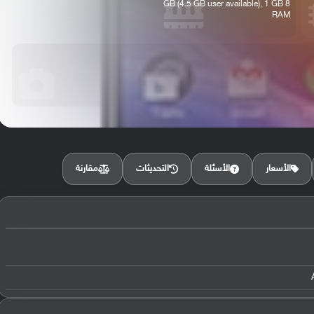
8 GB (4.5 GB user available), 1 GB
RAM
مقارنة
الأسعار
الأسئلة
التحديثات