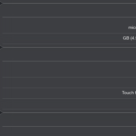
mic
Touch f