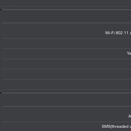
Wi-Fi 802.11 
Y
A
SMS(threaded v