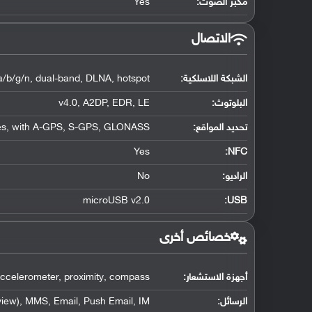
مكبر الصوت:
Yes
الاتصال
الشبكة اللاسلكية:
a/b/g/n, dual-band, DLNA, hotspot
البلوتوث
:
v4.0, A2DP, EDR, LE
تحديد المواقع
:
es, with A-GPS, S-GPS, GLONASS
Yes
:
NFC
الراديو:
No
microUSB v2.0
:
USB
خصائص أخرى
أجهزة الاستشعار:
ccelerometer, proximity, compass
الرسائل:
iew), MMS, Email, Push Email, IM