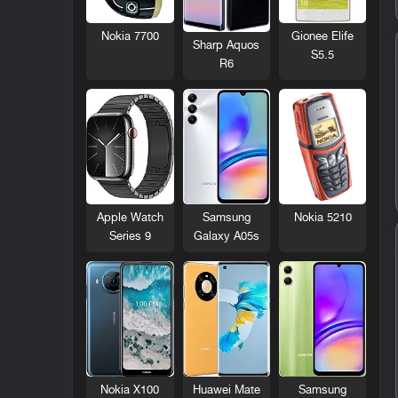
Nokia 7700
Gionee Elife
Sharp Aquos
S5.5
R6
Nokia 5210
Apple Watch
Samsung
Series 9
Galaxy A05s
Nokia X100
Huawei Mate
Samsung