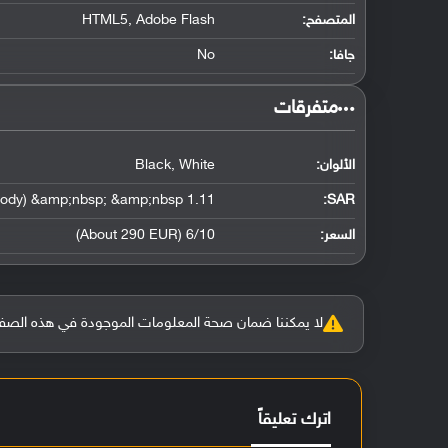
المتصفح:
HTML5, Adobe Flash
جافا:
No
‏متفرقات‏
الألوان:
Black, White
1.11 W/kg (head) &amp;nbsp; &amp;nbsp; 0.66 W/kg (body) &amp;nbsp; &amp;nbsp;
:
SAR
السعر:
6/10 (About 290 EUR)
لا يمكننا ضمان صحة المعلومات الموجودة في هذه الصفحة بنسبة 100%، وفي حالة و
اترك تعليقاً