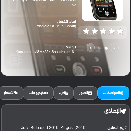
TFT capacitive touchscreen, 256K colors ...
نظام التشغيل:
Android OS, v1.6 (Donut)
›
‹
الرقاقة:
Qualcomm MSM7227 Snapdragon S1
الرام / التخزين:
512 MB, 256 MB RAM
المواصفات
الصور
آراء
فيديوهات
الأسعار
الكاميرا الأساسية:
3.15 MP, LED flash
الإطلاق
تاريخ الإعلان:
2010, July. Released 2010, August