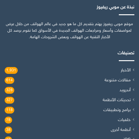
نبذة عن موبي ريفيوز
موقع موبي ريفيوز يهتم بتقديم كل ما هو جديد في عالم الهواتف من خلال عرض
لمواصفات وأسعار ومراجعات الهواتف الجديدة في الأسواق كما نقوم برصد كل
الأخبار التقنية عن الهواتف وبعض الشروحات الهامة.
تصنيفات
الأخبار
1٬931
مقالات متنوعة
614
أندرويد
328
تحديثات الأنظمة
327
برامج وتطبيقات
118
خلفيات
78
أنظمة أخرى
38