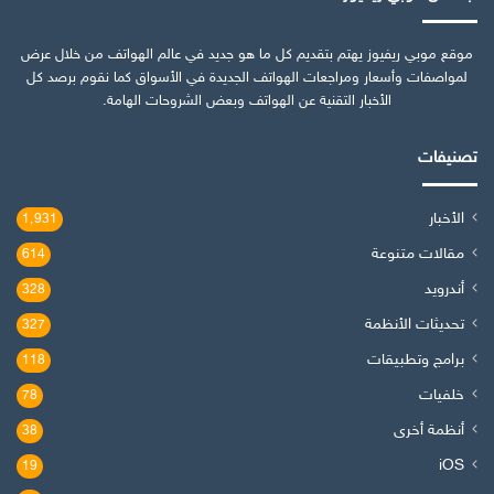
موقع موبي ريفيوز يهتم بتقديم كل ما هو جديد في عالم الهواتف من خلال عرض
لمواصفات وأسعار ومراجعات الهواتف الجديدة في الأسواق كما نقوم برصد كل
الأخبار التقنية عن الهواتف وبعض الشروحات الهامة.
تصنيفات
الأخبار
1٬931
مقالات متنوعة
614
أندرويد
328
تحديثات الأنظمة
327
برامج وتطبيقات
118
خلفيات
78
أنظمة أخرى
38
iOS
19