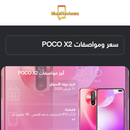
القائمة
تسجيل ا
الو
سعر ومواصفات POCO X2
أبرز مواصفات POCO X2
تاريخ نزوله الأسواق:
11 فبراير 2020
الشاشة:
IPS LCD كابستيف تدعم اللمس , 16 مليون لو...