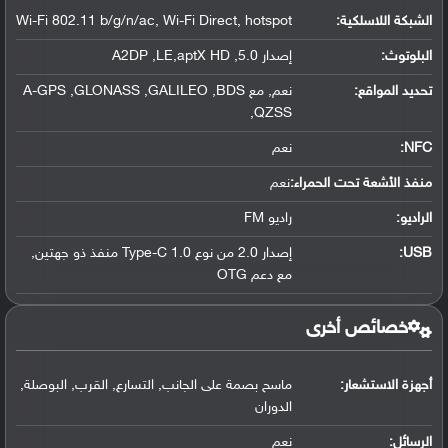
الشبكة اللاسلكية:
Wi-Fi 802.11 b/g/n/ac, Wi-Fi Direct, hotspot
البلوتوث
:
إصدار 5.0, A2DP ,LE,aptX HD
تحديد المواقع
:
نعم, مع A-GPS ,GLONASS ,GALILEO ,BDS
,QZSS
NFC
:
نعم
منفذ الأشعة تحت الحمراء:
نعم
الراديو:
راديو FM
USB
:
إصدار 2.0 من نوع Type-C 1.0 منفذ ذو جهتين,
مع دعم OTG
خصائص أخرى
أجهزة الاستشعار:
ماسح بصمة على الجانب, التسارع, القرب, البوصلة,
الدوران
الرسائل:
نعم