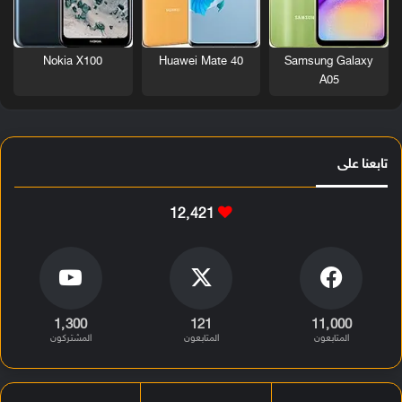
Nokia X100
Huawei Mate 40
Samsung Galaxy
A05
تابعنا على
12٬421
1٬300
121
11٬000
المتابعون
المتابعون
المشتركون