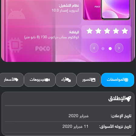
نظام التشغيل:
أندرويد إصدار 10.0
الرقاقة:
كوالكوم سناب دراغون 730 (8 نانو متر)
›
‹
الرام / التخزين:
64 جيجابايت مع 6 جيجابايت رام أو 128 جيج...
المواصفات
الصور
آراء
فيديوهات
الأسعار
الكاميرا الأساسية:
عدسة واسعة بدقة 64 ميجابكسل ( فتحة عدسة ...
الإطلاق
تاريخ الإعلان:
فبراير 2020
البطارية:
ليثيوم بوليمر سعة 4500 مللي أمبير, غير ق...
تاريخ نزوله الأسواق:
11 فبراير 2020