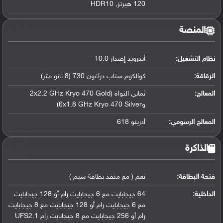
120 هيرتز, HDR10
المنصة
نظام التشغيل
:
أندرويد إصدار 10.0
الرقاقة
:
كوالكوم سناب دراغون 730 (8 نانو متر)
المعالج
:
ثماني النواة (2x2.2 GHz Kryo 470 Gold
و6x1.8 GHz Kryo 470 Silver)
المعالج الرسومي
:
أدرينو 618
الذاكرة
فتحة البطاقة:
نعم ( مع منفذ بطاقة سيم )
الداخلية:
64 جيجابايت مع 6 جيجابايت رام أو 128 جيجابايت
مع 6 جيجابايت رام أو 128 جيجابايت مع 8 جيجابايت
رام أو 256 جيجابايت مع 8 جيجابايت رام UFS2.1