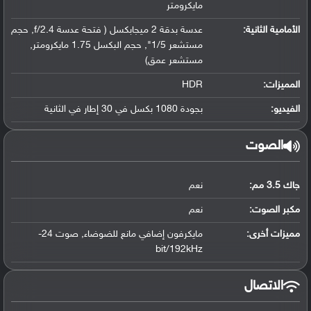
مايكرومتر
الأمامية الثانية:
عدسة بدقة 2 ميجابكسل ( فتحة عدسة f/2.4, حجم
مستشعر 1/5", حجم البكسل 1.75 مايكرومتر,
مستشعر عمق)
المميزات:
HDR
الفيديو:
بجودة 1080 بكسل في 30 إطار في الثانية
الصوت
جاك 3.5 مم:
نعم
مكبر الصوت:
نعم
مميزات أخرى:
مايكرفون إضافي مانع للضوضاء, صوت 24-
bit/192kHz
الاتصال