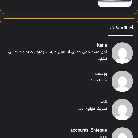
أخر التعليقات
Karla
لدي مشكله في جهازي لا يعمل ويريد سوفتوير جديد واحتاج الى
تشغ...
يوسف
شكرا جزيلا...
ناصر
تحديث هواوي 8...
accounts_Enteque
ههه...