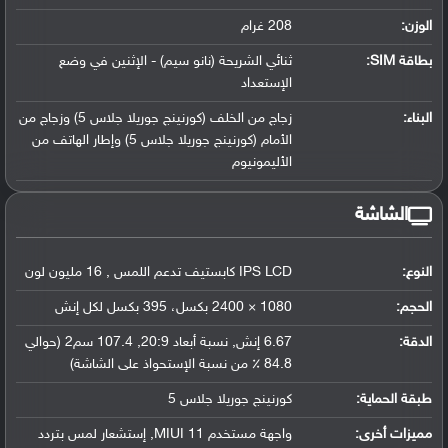
الوزن:
208 غرام
بطاقة SIM:
ثنائي الشريحة (نانو سيم) - الإثنين في وضع
الإستعداد
البناء:
زجاج من الخلف (كورنينج جوريلا جلاس 5) وزجاج من
الأمام (كورنينج جوريلا جلاس 5) وإطار الهاتف من
الأليمونيوم
الشاشة
النوع:
IPS LCD كابستيف تدعم اللمس , 16 مليون لون
الحجم:
1080 × 2400 بكسل، 395 بكسل لكل إنش
الدقة:
6.67 إنش, نسبة أبعاد 20:9, 107.4 سم2 (حوالي
84.8 ٪ من نسبة الإستحواذ على الشاشة)
طبقة الحماية:
كورنينج جوريلا جلاس 5
مميزات أخرى:
واجهة مستخدم MIUI 11, إستشعار لمس بتردد