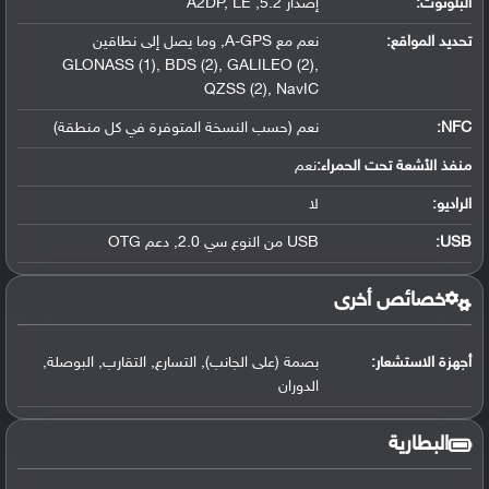
البلوتوث
:
إصدار 5.2, A2DP, LE
تحديد المواقع
:
نعم مع A-GPS, وما يصل إلى نطاقين
GLONASS (1), BDS (2), GALILEO (2),
QZSS (2), NavIC
NFC
:
نعم (حسب النسخة المتوفرة في كل منطقة)
منفذ الأشعة تحت الحمراء:
نعم
الراديو:
لا
USB
:
USB من النوع سي 2.0, دعم OTG
خصائص أخرى
أجهزة الاستشعار:
بصمة (على الجانب), التسارع, التقارب, البوصلة,
الدوران
البطارية