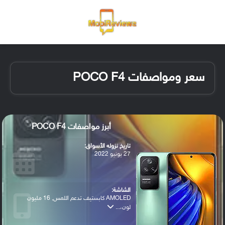
القائمة
تسجيل ا
الو
سعر ومواصفات POCO F4
أبرز مواصفات POCO F4
تاريخ نزوله الأسواق:
27 يونيو 2022
الشاشة:
AMOLED كابستيف تدعم اللمس, 16 مليون
لون،...