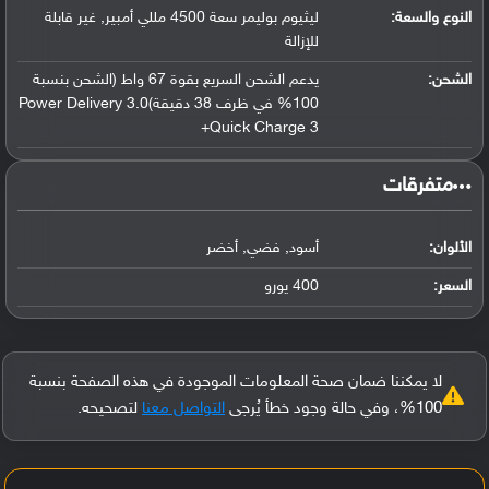
النوع والسعة:
ليثيوم بوليمر سعة 4500 مللي أمبير, غير قابلة
للإزالة
الشحن:
يدعم الشحن السريع بقوة 67 واط (الشحن بنسبة
100% في ظرف 38 دقيقة)Power Delivery 3.0
Quick Charge 3+
‏متفرقات‏
الألوان:
أسود, فضي, أخضر
السعر:
400 يورو
لا يمكننا ضمان صحة المعلومات الموجودة في هذه الصفحة بنسبة
100%، وفي حالة وجود خطأ يُرجى
التواصل معنا
لتصحيحه.