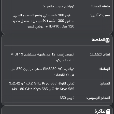
طبقة الحماية:
كورنينج جوريلا جلاس 5
مميزات أخرى:
سطوع 900 شمعة في وضع السطوع العالي,
سطوع 1300 شمعة كأعلى ذروة, معدل تحديث
120 هرتز, HDR10+, دولبي فيجن
المنصة
نظام التشغيل
:
أندرويد إصدار 12 مع واجهة مستخدم MIUI 13
الخاصة ببوكو
الرقاقة
:
كوالكوم SM8250-AC سناب دراجون 870 فايف
جي (7 نانومتر)
المعالج
:
ثماني النواة (1x3.2 GHz Kryo 585 و 3x2.42
GHz Kryo 585 و 4x1.80 GHz Kryo 585)
المعالج الرسومي
:
أدرينو 650
الذاكرة