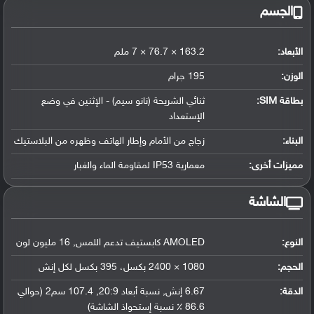
الجسم
الأبعاد:
163.2 × 76.7 × 7 ملم
الوزن:
195 جرام
بطاقة SIM:
ثنائي الشريحة (نانو سيم) - الإثنين في وضع
الإستعداد
البناء:
زجاج من الأمام وإطار الهاتف وظهره من البلاستيك
مميزات أخرى:
معمارية IP53 لمقاومة الماء والغبار
الشاشة
النوع:
AMOLED كابستيف تدعم اللمس, 16 مليون لون
الحجم:
1080 × 2400 بكسل، 395 بكسل لكل إنش
الدقة:
6.67 إنش, نسبة أبعاد 20:9, 107.4 سم2 (حوالي
86.6 ٪ نسبة إستحواذ الشاشة)