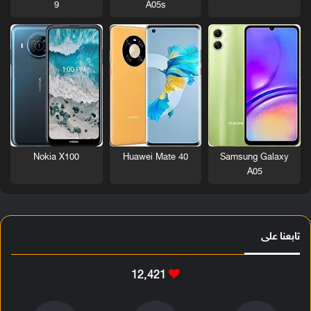
9
A05s
Nokia X100
Huawei Mate 40
Samsung Galaxy
A05
تابعنا على
12٬421