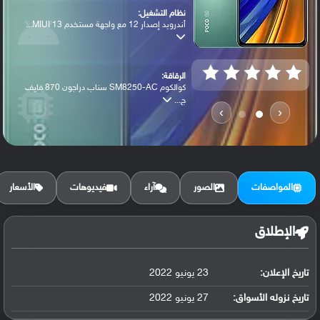
نظام التشغيل:
أندرويد إصدار 12 مع واجهة مستخدم MIUI 13...
الرقاقة:
كوالكوم SM8250-AC سناب دراجون 870 فايف
ج...
›
‹
الرام / التخزين:
128 جيجابايت مع 6 جيجابايت رام أو 128 جي...
المواصفات
الصور
آراء
فيديوهات
الأسعار
الكاميرا الأساسية:
عدسة واسعة بدقة 64 ميجابكسل (فتحة عدسة f...
الإطلاق
تاريخ الإعلان:
23 يونيو 2022
البطارية:
ليثيوم بوليمر سعة 4500 مللي أمبير, غير ق...
تاريخ نزوله الأسواق:
27 يونيو 2022