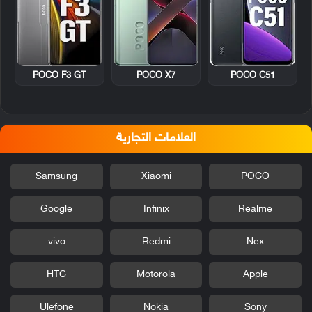
POCO F3 GT
POCO X7
POCO C51
العلامات التجارية
Samsung
Xiaomi
POCO
Google
Infinix
Realme
vivo
Redmi
Nex
HTC
Motorola
Apple
Ulefone
Nokia
Sony