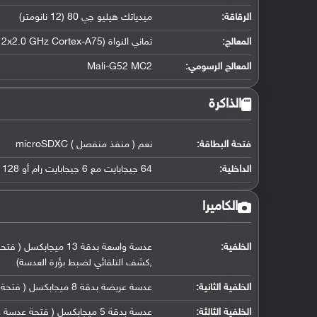
الرقاقة
:
ميدياتك هيليو جي 80 (12 نانومتر)
المعالج
:
ثماني النواة (2x2.0 GHz Cortex-A75 و 6x1.8 GHz Cortex-A55)
المعالج الرسومي
:
Mali-G52 MC2
الذاكرة
فتحة البطاقة:
نعم ( منفذ منفصل ) microSDXC
الداخلية:
64 جيجابايت مع 6 جيجابايت رام أو 128 جيجابايت مع 6 جيجابايت رام eMMC 5.1
الكاميرا
الخلفية:
,كشف التلقائي لضبط بؤرة العدسة)
الخلفية الثانية:
عدسة عريضة بدقة 8 ميجابكسل ( فتحة عدسة f/2.2, حجم مستشعر 1/4.0" ( 118˚ ), حجم البكسل 1.12 مايكرومتر)
الخلفية الثالثة:
عدسة بدقة 5 ميجابكسل ( فتحة عدسة f/2.4, كاميرا ماكرو)