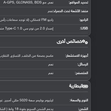
تحديد المواقع
:
نعم, مع A-GPS, GLONASS, BDS
منفذ الأشعة تحت الحمراء:
نعم
الراديو:
راديو FM لاسلكي (لا توجد سماعات رأس سلكية مطلوبة)
USB
:
إصدار 2.0 من نوع سي Type-C 1.0 منفذ ذو جهتين, مع دعم OTG
خصائص أخرى
أجهزة الاستشعار:
ماسح بصمة من الخلف, التسارع, التقارب,
الرسائل:
نعم
المتصفح:
نعم
البطارية
النوع والسعة:
ليثيوم بوليمر سعة 5020 مللي أمبير, غير قابلة للإزالة
الشحن:
يدعم الشحن السريع بقوة 18 واط ( الشاحن المرفق يشحن بقوة 10 واط فقط)