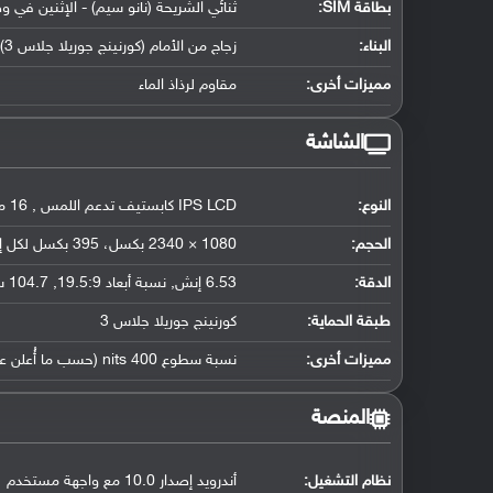
بطاقة SIM:
ثنائي الشريحة (نانو سيم) - الإثنين في و
البناء:
زجاج من الأمام (كورنينج جوريلا جلاس 3) وإطار الهاتف وظهره من البلاستيك
مميزات أخرى:
مقاوم لرذاذ الماء
الشاشة
النوع:
IPS LCD كابستيف تدعم اللمس , 16 مليون لون
الحجم:
1080 × 2340 بكسل، 395 بكسل لكل إنش
الدقة:
6.53 إنش, نسبة أبعاد 19.5:9, 104.7 سم2 (حوالي 83.2 ٪ نسبة إستحواذ الشاشة)
طبقة الحماية:
كورنينج جوريلا جلاس 3
مميزات أخرى:
نسبة سطوع 400 nits (حسب ما أُعلن عنه)
المنصة
نظام التشغيل
:
أندرويد إصدار 10.0 مع واجهة مستخدم MIUI 11