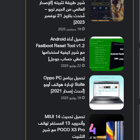
شرح طريقة تثبيته [الإصدار
العالمي من الجيم تربو –
مُحدث بتاريخ 21 نوفمبر
2023]
18 سبتمبر 2025
تحميل أداة Android
Fastboot Reset Tool v1.2
مع شرح كيفية استخدامها
[تخطي حساب جوجل]
22 يوليو 2025
تحميل برنامج Oppo PC
Suite لإدارة هواتف أوبو
[أحدث إصدار 2021]
18 يوليو 2025
تحميل تحديث MIUI 14
وأندرويد 13 المستقر لهاتف
POCO X3 Pro مع شرح
التثبيت