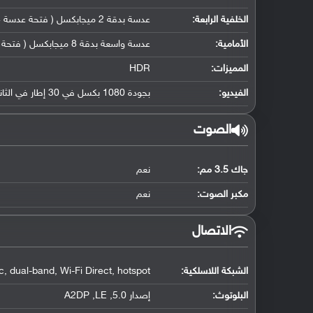
الخلفية الرابعة:
عدسة بدقة 2 ميجابكسل ( فتحة عدسة f/2.4, مستشعر عمق)
الأمامية:
عدسة واسعة بدقة 8 ميجابكسل ( فتحة عدسة f/2.0, حجم مستشعر 1/4.0" ( 118˚ ), حجم البكسل 1.12 مايكرومتر)
المميزات:
HDR
الفيديو:
بجودة 1080 بكسل في 30 إطار في الثانية
الصوت
جاك 3.5 مم:
نعم
مكبر الصوت:
نعم
الاتصال
الشبكة اللاسلكية:
, dual-band, Wi-Fi Direct, hotspot
البلوتوث
:
إصدار 5.0, A2DP ,LE