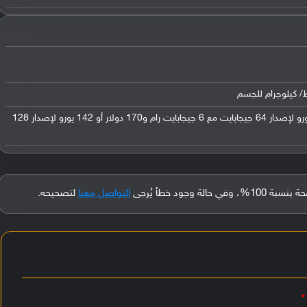
في السوق الهندي: 150 دولار أو 125 يورو لإصدار 64 جيجابايت مع 6 جيجابايت رام و170 دولار أو 142 يورو لإصدار 128
جود خطأ يُرجى
التواصل معنا
لتصحيحه.
*