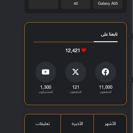
40
Galaxy A05
تابعنا على
12٬421
1٬300
121
11٬000
المتابعون
المتابعون
المشتركون
الأشهر
الأخيرة
تعليقات