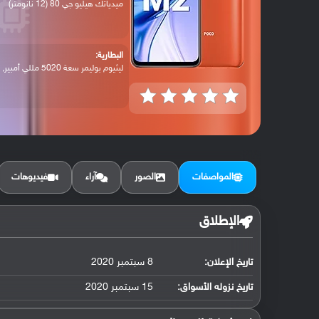
ميدياتك هيليو جي 80 (12 نانومتر)
البطارية:
ليثيوم بوليمر سعة 5020 مللي أمبير, غير ق...
المواصفات
الصور
آراء
فيديوهات
الإطلاق
تاريخ الإعلان:
8 سبتمبر 2020
تاريخ نزوله الأسواق:
15 سبتمبر 2020