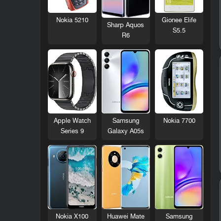
Nokia 5210
Gionee Elife
Sharp Aquos
S5.5
R6
Nokia 7700
Apple Watch
Samsung
Series 9
Galaxy A05s
Nokia X100
Huawei Mate
Samsung