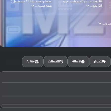
64 جيجابايت مع 6 جيجابايت رام أو
عدسة واسعة بدقة 13 ميجابكسل (
128 جيج...
فتحة عدسة ...
مقارنة
الأسعار
الأسئلة
التحديثات