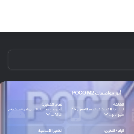
الأخبار
مقالات
الأجهزة
الأنظمة والتطبيقات
أبرز مواصفات POCO M2
الشاشة:
نظام التشغيل:
IPS LCD كابستيف تدعم اللمس , 16
أندرويد إصدار 10.0 مع واجهة مستخدم
مليون لو...
MIUI ...
الرام / التخزين:
الكاميرا الأساسية: