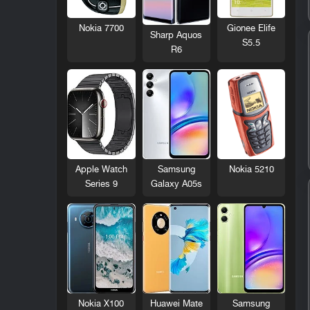
Nokia 7700
Gionee Elife
Sharp Aquos
S5.5
R6
Nokia 5210
Apple Watch
Samsung
Series 9
Galaxy A05s
Nokia X100
Huawei Mate
Samsung