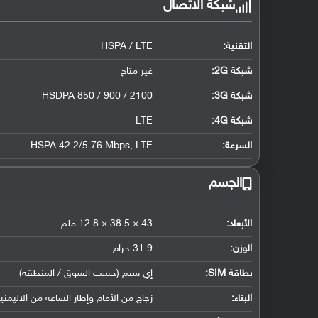
شبكة الاتصال
التقنية:
HSPA / LTE
شبكة 2G:
غير متاح
شبكة 3G
:
HSDPA 850 / 900 / 2100
شبكة 4G
:
LTE
السرعة:
HSPA 42.2/5.76 Mbps, LTE
الجسم
الأبعاد:
43 × 38.5 × 12.8 ملم
الوزن:
31.9 جرام
بطاقة SIM:
إي سيم (حسب السوق / المنطقة)
البناء:
زجاج من الأمام وإطار الساعة من الاليمني