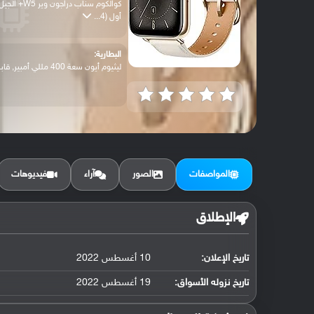
كوالكوم سناب دراجون وير W5+ الج
أول (4...
البطارية:
ليثيوم أيون سعة 400 مللي أمبير, قابلة لل...
المواصفات
الصور
آراء
فيديوهات
الإطلاق
تاريخ الإعلان:
10 أغسطس 2022
تاريخ نزوله الأسواق:
19 أغسطس 2022