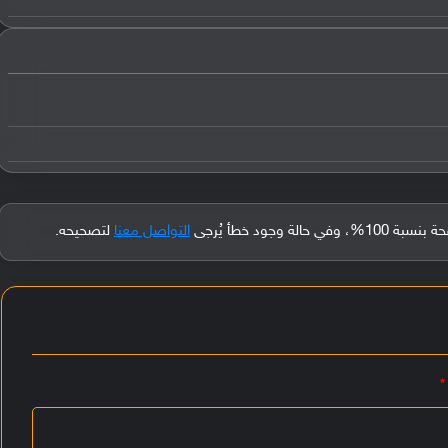
جود خطأ يُرجى
التواصل معنا
لتصحيحه.
*