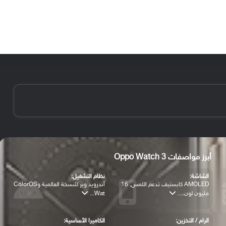
الأخبار
مقالات
الأجهزة
الأنظمة والتطبيقات
أبرز مواصفات Oppo Watch 3
الشاشة:
نظام التشغيل:
AMOLED كابستيف تدعم اللمس, 16
أندرويد وير للنسخة العالمية وColorOS
مليون لون،...
Wat...
الرام / التخزين:
الكاميرا الأساسية: