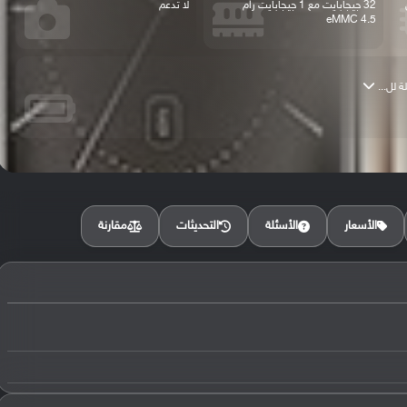
يل
32 جيجابايت مع 1 جيجابايت رام
لا تدعم
eMMC 4.5
مقارنة
الأسعار
الأسئلة
التحديثات