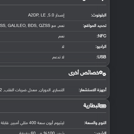
البلوتوث
:
إصدار 5.0, A2DP, LE
تحديد المواقع
:
نعم, مع A-GPS, GLONASS, GALILEO, BDS, QZSS
NFC
:
نعم
الراديو:
لا
USB
:
لا تدعم
خصائص أخرى
أجهزة الاستشعار:
التسارع, الدوران, معدل ضربات القلب, SpO2, البوصلة, الضغط الجوي
البطارية
النوع والسعة:
ليثيوم أيون سعة 400 مللي أمبير, قابلة للإزالة
الشحن:
شحن 100% في 60 دقيقة