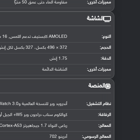
مميزات أخرى:
مقاومة الماء حتى عمق 50 مترًا
الشاشة
النوع:
AMOLED كابستيف تدعم اللمس, 16 مليون لون
الحجم:
372 × 496 بكسل، 327 بكسل لكل إنش
الدقة:
1.75 إنش
مميزات أخرى:
الشاشة الدائمة
المنصة
نظام التشغيل
:
أندرويد وير للنسخة العالمية وColorOS Watch 3.0 للنسخة الصينية
الرقاقة
:
كوالكوم سناب دراجون وير W5+ الجيل أول (4 نانو متر)
المعالج
:
رباعي النواة 1.7 جيجاهيرتز Cortex-A53
المعالج الرسومي
:
أدرينو 702