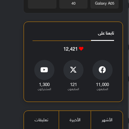
40
Galaxy A05
تابعنا على
12٬421
1٬300
121
11٬000
المتابعون
المتابعون
المشتركون
الأشهر
الأخيرة
تعليقات