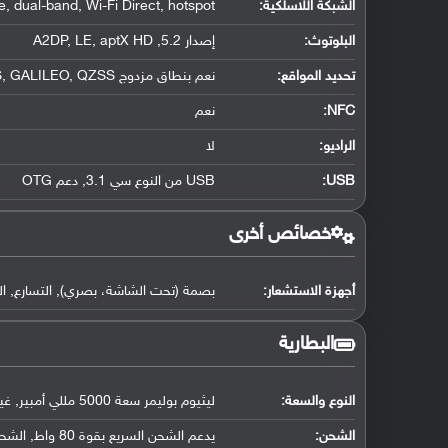
الشبكة اللاسلكية:
, dual-band, Wi-Fi Direct, hotspot
البلوتوث
:
إصدار 5.2, A2DP, LE, aptX HD
تحديد المواقع
:
نعم بنطاق مزدوج A-GPS, GLONASS, BDS, GALILEO, QZSS
NFC
:
نعم
الراديو:
لا
USB
:
USB من النوع سي 3.1, دعم OTG
خصائص أخرى
أجهزة الاستشعار:
بصمة (تحت الشاشة، بصري), التسارع, الت
البطارية
النوع والسعة:
ليثيوم بوليمر سعة 5000 مللي أمبير, غير قابلة للإزالة
الشحن: