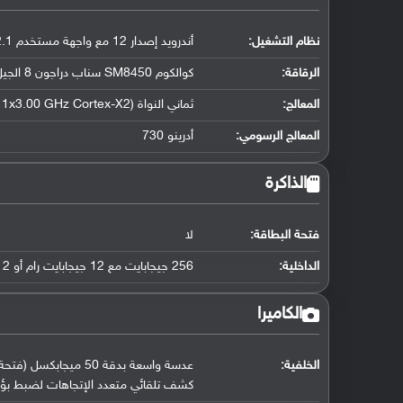
نظام التشغيل
:
أندرويد إصدار 12 مع واجهة مستخدم ColorOS 12.1
الرقاقة
:
كوالكوم SM8450 سناب دراجون 8 الجيل الأول (4 نانو متر)
المعالج
:
ثماني النواة (1x3.00 GHz Cortex-X2 و 3x2.50 GHz Cortex-A710 و 4x1.80 GHz Cortex-A510)
المعالج الرسومي
:
أدرينو 730
الذاكرة
فتحة البطاقة:
لا
الداخلية:
256 جيجابايت مع 12 جيجابايت رام أو 512 جيجابايت مع 12 جيجابايت رام UFS 3.1
الكاميرا
الخلفية:
كشف تلقائي متعدد الإتجاهات لضبط بؤرة 