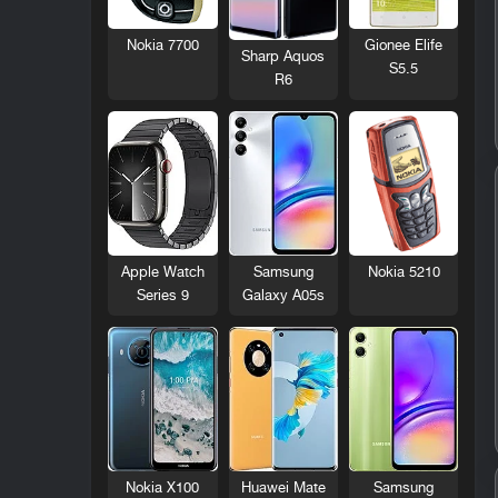
Nokia 7700
Gionee Elife
Sharp Aquos
S5.5
R6
Nokia 5210
Apple Watch
Samsung
Series 9
Galaxy A05s
Nokia X100
Huawei Mate
Samsung