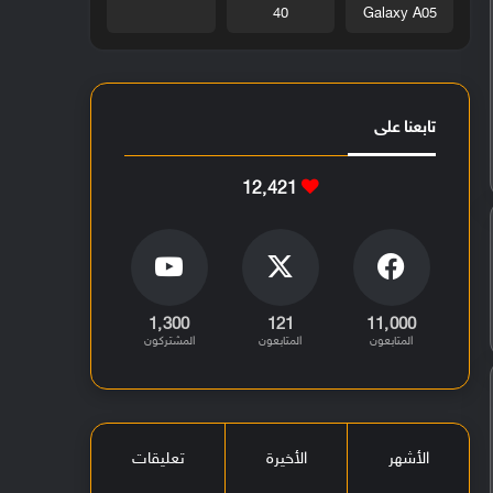
40
Galaxy A05
تابعنا على
12٬421
1٬300
121
11٬000
المتابعون
المتابعون
المشتركون
الأشهر
الأخيرة
تعليقات