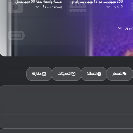
256 جيجابايت مع 12 جيجابايت رام أو
عدسة واسعة بدقة 50 ميجابكسل
512 ج...
(فتحة عدسة f...
مقارنة
الأسعار
الأسئلة
التحديثات