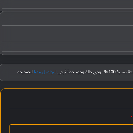
جود خطأ يُرجى
التواصل معنا
لتصحيحه.
*