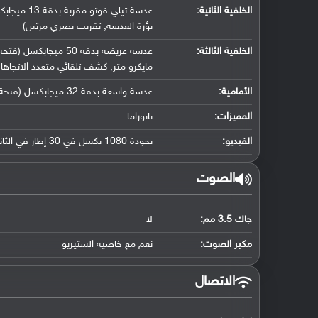
الخلفية الثانية:
بؤرة العدسة, تقريب بصري مرتين)
الخلفية الثالثة:
مايكرو متر, كشف تلقائي متعدد الاتجاه
الأمامية:
عدسة واسعة بدقة 32 ميجابكسل (فتحة عدسة f/2.4, حجم مستشعر 1/2.74" ( 21 ملم ), حجم بكسل 0.8 مايكرو متر)
المميزات:
بانوراما
الفيديو:
بجودة 1080 بكسل في 30 إطار في الثانية, تثبيت إلكتروني بالدوران
الصوت
جاك 3.5 مم:
لا
مكبر الصوت:
نعم مع خاصية الستيريو
الاتصال