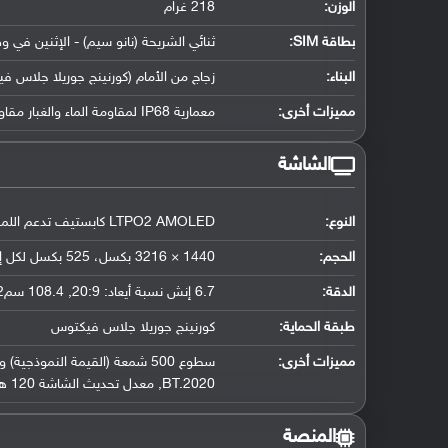
الوزن:
218 غرام
بطاقة SIM:
ثنائي الشريحة (نانو سيم) - الإثنين في و
البناء:
زجاج من الأمام (كورنينج جوريلا جلاس 
مميزات أخرى:
معمارية IP68 لمقاومة الماء والغبار مقاومة الماء تصل لعمق 1.5 متر لمدة نصف ساعة
الشاشة
النوع:
LTPO2 AMOLED كابستيف تدعم اللمس, مليار لون
الحجم:
1440 × 3216 بكسل، 525 بكسل لكل إنش
الدقة:
6.7 إنش نسبة أيعاد: 20:9, 108.4 سم2 (حوالي 89.6 ٪ نسبة إستحواذ الشاشة)
طبقة الحماية:
كورنينج جوريلا جلاس فيكتوس
مميزات أخرى:
BT.2020, معدل تحديث الشاشة 120 هيرتز, HDR10+
المنصة