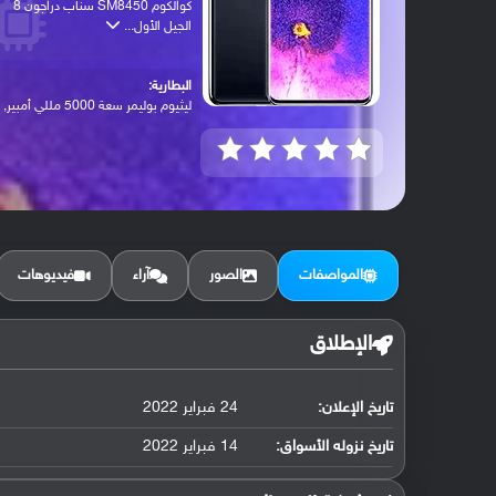
كوالكوم SM8450 سناب دراجون 8
الجيل الأول...
البطارية:
ليثيوم بوليمر سعة 5000 مللي أمبير, غير ق...
المواصفات
الصور
آراء
فيديوهات
الإطلاق
تاريخ الإعلان:
24 فبراير 2022
تاريخ نزوله الأسواق:
14 فبراير 2022