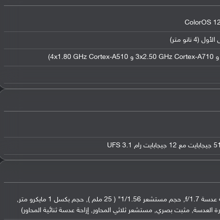
عدسة واسعة بدقة 50 ميجابكسل (فتحة عدسة f/1.7, حجم مستشعر 1/1.56" ( 25 ملم ), حجم بكسل 1 مايكرو متر,
العدسة, مثبت بصري, مستشعر ثلاثي المحاور, إزاحة عدسة ثنائية المحاور)