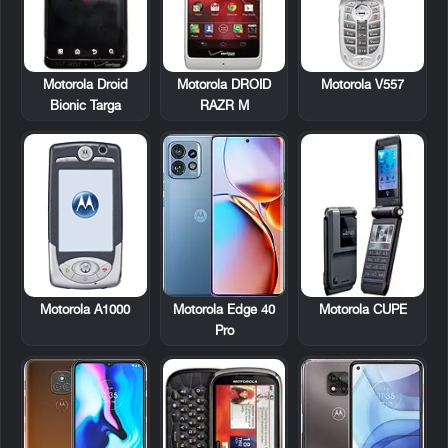
Motorola Droid
Motorola DROID
Motorola V557
Bionic Targa
RAZR M
Motorola A1000
Motorola CUPE
Motorola Edge 40
Pro