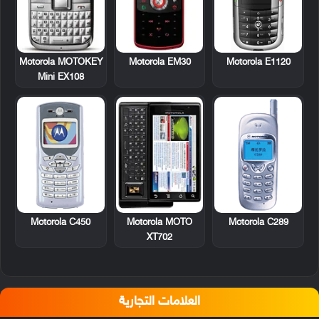
Motorola MOTOKEY
Motorola EM30
Motorola E1120
Mini EX108
Motorola C450
Motorola MOTO
Motorola C289
XT702
العلامات التجارية