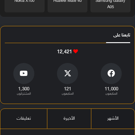
Nokia X100
Huawei Mate 40
Samsung Galaxy
A05
تابعنا على
12٬421
1٬300
121
11٬000
المتابعون
المتابعون
المشتركون
الأشهر
الأخيرة
تعليقات