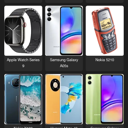
Nokia 5210
Apple Watch Series
Samsung Galaxy
9
A05s