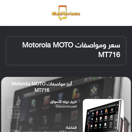
القائمة
تسجيل ا
الو
سعر ومواصفات Motorola MOTO
MT716
أبرز مواصفات Motorola MOTO
MT716
تاريخ نزوله الأسواق:
Discontinued
الشاشة: