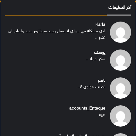
أخر التعليقات
Karla
لدي مشكله في جهازي لا يعمل ويريد سوفتوير جديد واحتاج الى
تشغ...
يوسف
شكرا جزيلا...
ناصر
تحديث هواوي 8...
accounts_Enteque
ههه...