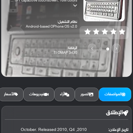
TFT capacitive touchscreen, 16M colors ...
نظام التشغيل:
Android-based OPhone OS v2.0
›
‹
الرقاقة:
TI OMAP 3430
الرام / التخزين:
512 MB, 512 MB RAM
المواصفات
الصور
آراء
فيديوهات
الأسعار
الكاميرا الأساسية:
8 MP, autofocus, dual-LED flash
الإطلاق
تاريخ الإعلان:
2010, October. Released 2010, Q4