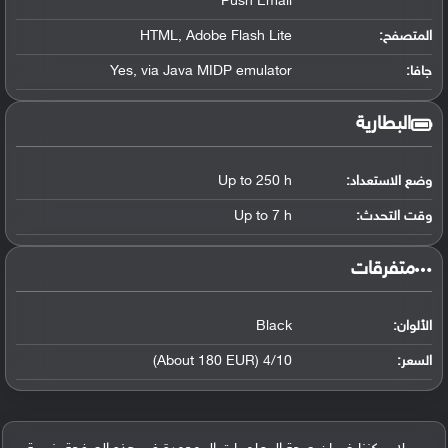
Push Email
المتصفح:
HTML, Adobe Flash Lite
جافا:
Yes, via Java MIDP emulator
البطارية
وضع الاستعداد:
Up to 250 h
وقت التحدث:
Up to 7 h
‏متفرقات‏
الألوان:
Black
السعر:
4/10 (About 180 EUR)