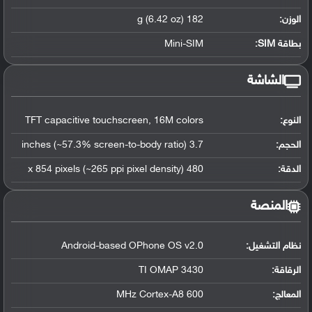
الوزن:
182 g (6.42 oz)
بطاقة SIM:
Mini-SIM
الشاشة
النوع:
TFT capacitive touchscreen, 16M colors
الحجم:
3.7 inches (~57.3% screen-to-body ratio)
الدقة:
480 x 854 pixels (~265 ppi pixel density)
المنصة
نظام التشغيل
:
Android-based OPhone OS v2.0
الرقاقة
:
TI OMAP 3430
المعالج
:
600 MHz Cortex-A8