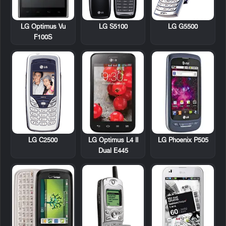
LG Optimus Vu
LG S5100
LG G5500
F100S
LG C2500
LG Optimus L4 II
LG Phoenix P505
Dual E445