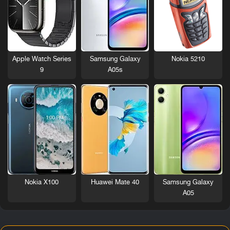
Nokia 5210
Apple Watch Series
Samsung Galaxy
9
A05s
Nokia X100
Huawei Mate 40
Samsung Galaxy
A05