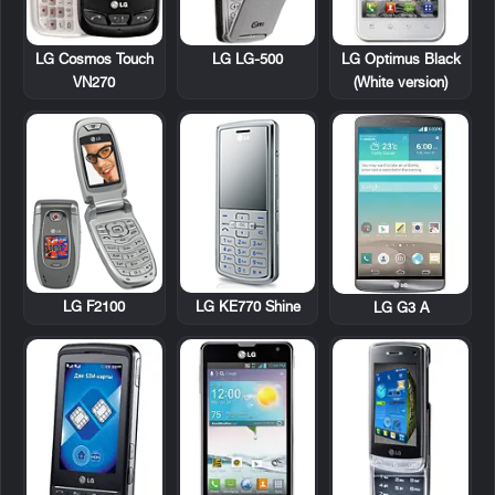
LG Cosmos Touch
LG LG-500
LG Optimus Black
VN270
(White version)
LG F2100
LG KE770 Shine
LG G3 A