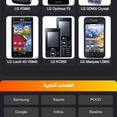
LG KS660
LG Optimus F3
LG GD900 Crystal
LG Lucid 4G VS840
LG KC550
LG Marquee LS855
العلامات التجارية
Samsung
Xiaomi
POCO
Google
Infinix
Realme