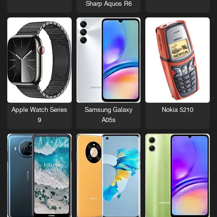
Sharp Aquos R6
Nokia 5210
Apple Watch Series
Samsung Galaxy
9
A05s