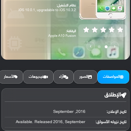
نظام التشغيل:
iOS 10.0.1, upgradable to iOS 10.3.2
الرقاقة:
Apple A10 Fusion
›
‹
الرام / التخزين:
32/128/256 GB, GB, 2 GB RAM
المواصفات
الصور
آراء
فيديوهات
الأسعار
الكاميرا الأساسية:
12 MP, f/1.8, 28mm, phase detection auto...
الإطلاق
تاريخ الإعلان:
2016, September
تاريخ نزوله الأسواق:
Available. Released 2016, September