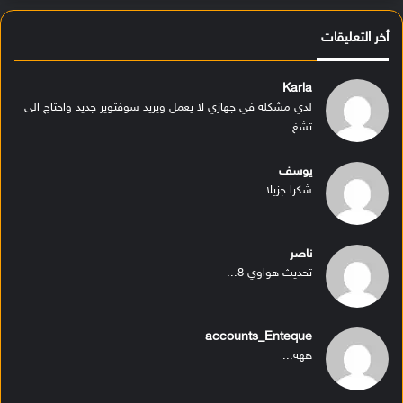
أخر التعليقات
Karla
لدي مشكله في جهازي لا يعمل ويريد سوفتوير جديد واحتاج الى
تشغ...
يوسف
شكرا جزيلا...
ناصر
تحديث هواوي 8...
accounts_Enteque
ههه...