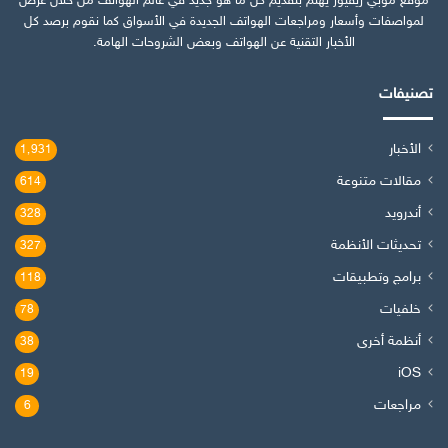
موقع موبي ريفيوز يهتم بتقديم كل ما هو جديد في عالم الهواتف من خلال عرض
لمواصفات وأسعار ومراجعات الهواتف الجديدة في الأسواق كما نقوم برصد كل
الأخبار التقنية عن الهواتف وبعض الشروحات الهامة.
تصنيفات
الأخبار
1٬931
مقالات متنوعة
614
أندرويد
328
تحديثات الأنظمة
327
برامج وتطبيقات
118
خلفيات
78
أنظمة أخرى
38
iOS
19
مراجعات
6