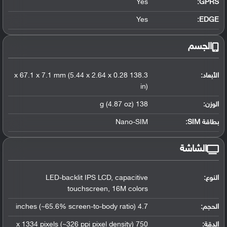
Yes
GPRS:
Yes
EDGE:
الجسم
الأبعاد:
138.3 x 67.1 x 7.1 mm (5.44 x 2.64 x 0.28
in)
الوزن:
138 g (4.87 oz)
بطاقة SIM:
Nano-SIM
الشاشة
النوع:
LED-backlit IPS LCD, capacitive
touchscreen, 16M colors
الحجم:
4.7 inches (~65.6% screen-to-body ratio)
الدقة:
750 x 1334 pixels (~326 ppi pixel density)