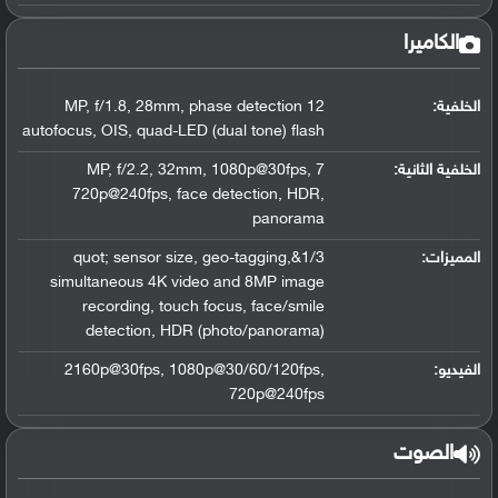
الكاميرا
الخلفية:
12 MP, f/1.8, 28mm, phase detection
autofocus, OIS, quad-LED (dual tone) flash
الخلفية الثانية:
7 MP, f/2.2, 32mm, 1080p@30fps,
720p@240fps, face detection, HDR,
panorama
المميزات:
1/3&quot; sensor size, geo-tagging,
simultaneous 4K video and 8MP image
recording, touch focus, face/smile
detection, HDR (photo/panorama)
الفيديو:
2160p@30fps, 1080p@30/60/120fps,
720p@240fps
الصوت