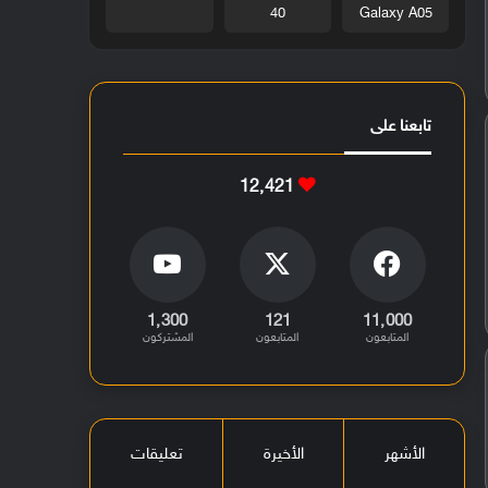
40
Galaxy A05
تابعنا على
12٬421
1٬300
121
11٬000
المتابعون
المتابعون
المشتركون
الأشهر
الأخيرة
تعليقات