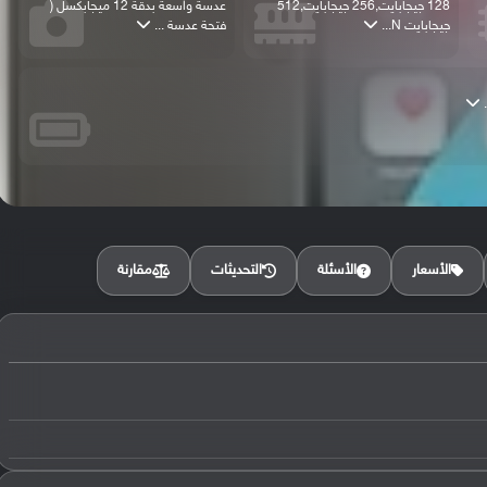
128 جيجابايت,256 جيجابايت,512
عدسة واسعة بدقة 12 ميجابكسل (
جيجابايت N...
فتحة عدسة ...
مقارنة
الأسعار
الأسئلة
التحديثات