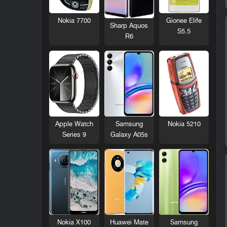
Nokia 7700
Gionee Elife
Sharp Aquos
S5.5
R6
Nokia 5210
Apple Watch
Samsung
Series 9
Galaxy A05s
Nokia X100
Huawei Mate
Samsung