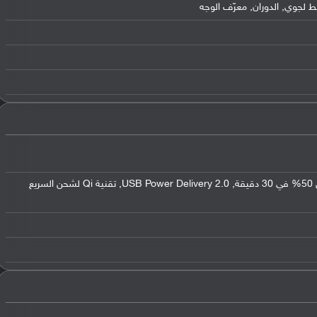
ط لجوي, الدوران, معرّف الوجه
يدعم الشحن السريع بقوة 18 واط, شحن 50% في 30 دقيقة, USB Power Delivery 2.0, تقنية Qi لشحن السريع