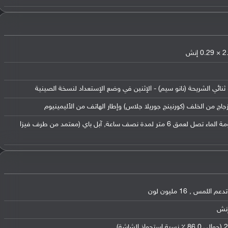
ثنائي الشريحة (نانو سيم) - الإثنين في وضع الإستعداد لنسخة الصينية
زجاج من الخلف (كورنينج جوريلا جلاس) وإطار الهاتف من الأليمينيوم
معمارية IP68 لمقاومة الماء والغبار مقاومة الماء تصل لعمق 6 متر لمدة نصف ساعة, آبل باي (معتمد من طرف فيزا