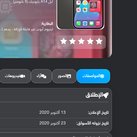
آبل A14 بايونيك (5 نانومتر)
البطارية:
ليثيوم أيون, غير قابلة للإزالة ، يدعم ا...
المواصفات
الصور
آراء
فيديوهات
الإطلاق
تاريخ الإعلان:
13 أكتوبر 2020
تاريخ نزوله الأسواق:
23 أكتوبر 2020