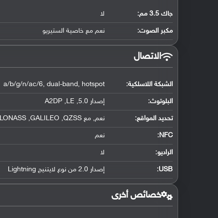
جاك 3.5 مم:
لا
مكبر الصوت:
نعم مع خاصية الستيريو
الاتصال
الشبكة اللاسلكية:
1 a/b/g/n/ac/6, dual-band, hotspot
البلوتوث
:
إصدار 5.0, A2DP ,LE
تحديد المواقع
:
نعم, مع A-GPS ,GLONASS ,GALILEO ,QZSS
NFC
:
نعم
الراديو:
لا
USB
:
إصدار 2.0 من نوع لايتنيج Lightning
خصائص أخرى