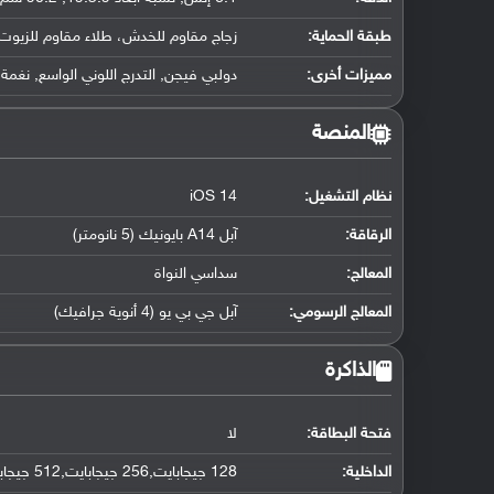
طبقة الحماية:
زجاج مقاوم للخدش، طلاء مقاوم للزيوت
مميزات أخرى:
دولبي فيجن, التدرج اللوني الواسع, نغمة حقيقية, HDR10, نسبة سطوع 800 شمعة وأ
المنصة
نظام التشغيل
:
iOS 14
الرقاقة
:
آبل A14 بايونيك (5 نانومتر)
المعالج
:
سداسي النواة
المعالج الرسومي
:
آبل جي بي يو (4 أنوية جرافيك)
الذاكرة
فتحة البطاقة:
لا
الداخلية:
128 جيجابايت,256 جيجابايت,512 جيجابايت NVMe