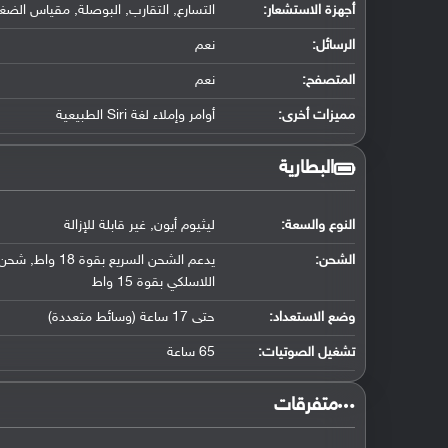
أجهزة الاستشعار:
التسارع, التقارب, البوصلة, مقياس الضغ
الرسائل:
نعم
المتصفح:
نعم
مميزات أخرى:
أوامر وإملاء لغة Siri الطبيعية
البطارية
النوع والسعة:
ليثيوم أيون, غير قابلة للإزالة
الشحن:
اللاسلكي بقوة 15 واط
وضع الاستعداد:
حتى 17 ساعة (وسائط متعددة)
تشغيل الصوتيات:
65 ساعة
‏متفرقات‏