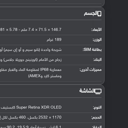
الجسم
الأبعاد:
146.7 × 71.5 × 7.4 ملم - 5.78 × 2.81 × 0.29 إنش
الوزن:
189 غرام
بطاقة SIM:
شريحة واحدة (نانو سيم و أو إي سيم) أو 
البناء:
زجاج من الأمام (كورنينج جوريلا جلاس) و
مميزات أخرى:
وماستر كارد وAMEX)
الشاشة
النوع:
Super Retina XDR OLED كابستيف تدعم اللمس , 16 مليون لون
الحجم:
1170 × 2532 بكسل، 460 بكسل لكل إنش
الدقة:
6.1 إنش, نسبة أبعاد 19.5:9, 90.2 سم2 (حوالي 86.0 ٪ نسبة إستحواذ الشاشة)