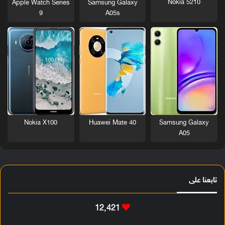
Nokia 5210
Apple Watch Series
Samsung Galaxy
9
A05s
Nokia X100
Huawei Mate 40
Samsung Galaxy
A05
تابعنا على
12٬421