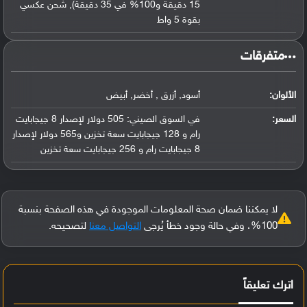
15 دقيقة و100% في 35 دقيقة), شحن عكسي
بقوة 5 واط
‏متفرقات‏
الألوان:
أسود, أزرق , أخضر, أبيض
السعر:
في السوق الصيني: 505 دولار لإصدار 8 جيجابايت
رام و 128 جيجابايت سعة تخزين و565 دولار لإصدار
8 جيجابايت رام و 256 جيجابايت سعة تخزين
لا يمكننا ضمان صحة المعلومات الموجودة في هذه الصفحة بنسبة
100%، وفي حالة وجود خطأ يُرجى
التواصل معنا
لتصحيحه.
اترك تعليقاً