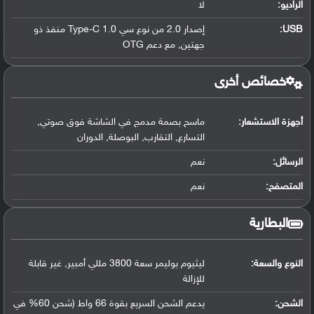
الراديو:
لا
USB
:
إصدار 2.0 من نوع سي Type-C 1.0 منفذ ذو
جهتين, مع دعم OTG
خصائص أخرى
أجهزة الاستشعار:
ماسح بصمة مدمج في الشاشة فوق صوتي,
التسارع, التقارب, البوصلة, الدوران
الرسائل:
نعم
المتصفح:
نعم
البطارية
النوع والسعة:
ليثيوم بوليمر سعة 3800 مللي أمبير, غير قابلة
للإزالة
الشحن:
يدعم الشحن السريع بقوة 66 واط (شحن 60% في