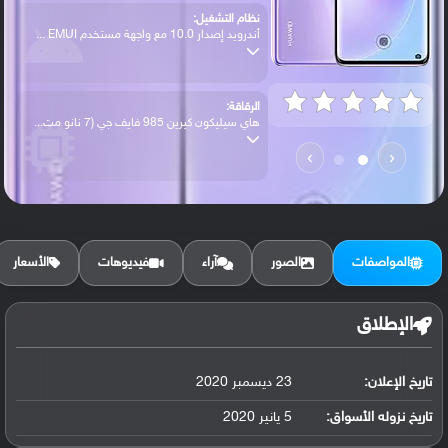
نظام التشغيل:
أندرويد إصدار 10.0 مع واجهة مستخدم EMUI ...
الرقاقة:
هاي سيليكون كيرين 985 فايف جي (7 نانو مت...
›
‹
الرام / التخزين:
128 جيجابايت مع 8 جيجابايت رام أو 256 جي...
المواصفات
الصور
آراء
فيديوهات
الأسعار
الكاميرا الأساسية:
عدسة واسعة بدقة 64 ميجابكسل ( فتحة عدسة ...
الإطلاق
تاريخ الإعلان:
23 ديسمبر 2020
البطارية:
ليثيوم بوليمر سعة 3800 مللي أمبير, غير ق...
تاريخ نزوله الأسواق:
5 يانير 2020