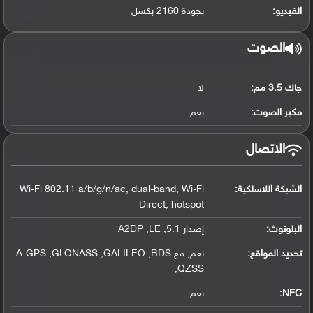
الفيديو:
بجودة 2160 بكسل
الصوت
جاك 3.5 مم:
لا
مكبر الصوت:
نعم
الاتصال
الشبكة اللاسلكية:
Wi-Fi 802.11 a/b/g/n/ac, dual-band, Wi-Fi
Direct, hotspot
البلوتوث
:
إصدار 5.1, A2DP ,LE
تحديد المواقع
:
نعم, مع A-GPS ,GLONASS ,GALILEO ,BDS
,QZSS
NFC
:
نعم