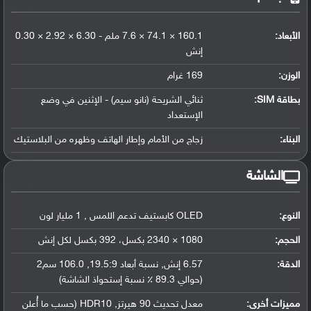
الأبعاد:
160.1 × 74.1 × 7.6 ملم - 6.30 × 2.92 × 0.30
إنش
الوزن:
169 غرام
بطاقة SIM:
ثنائي الشريحة (نانو سيم) - الإثنين في وضع
الإستعداد
البناء:
زجاج من الأمام وإطار الهاتف وظهره من البلاستيك
الشاشة
النوع:
OLED كابستيف تدعم اللمس , 1 مليار لون
الحجم:
1080 × 2340 بكسل، 392 بكسل لكل إنش
الدقة:
6.57 إنش, نسبة أبعاد 19.5:9, 106.0 سم2
(حوالي 89.3 ٪ نسبة إستحواذ الشاشة)
مميزات أخرى:
معدل تحديث 90 هيرتز, HDR10 (حسب ما أُعلن