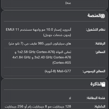
عنه)
المنصة
نظام التشغيل
:
أندرويد إصدار 10.0 مع واجهة مستخدم EMUI 11
(بدون خدمات جوجل)
الرقاقة
:
هاي سيليكون كيرين 985 فايف جي (7 نانو متر)
المعالج
:
ثماني النواة (1x2.58 GHz Cortex-A76 و
3x2.40 GHz Cortex-A76 و 4x1.84 GHz
Cortex-A55)
المعالج الرسومي
:
Mali-G77 (8-أنوية)
الذاكرة
فتحة البطاقة:
لا
الداخلية:
128 جيجابايت مع 8 جيجابايت رام أو 256 جيجابايت