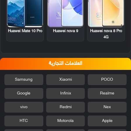
Huawei Mate 10 Pro
Huawei nova 9
Huawei nova 8 Pro
4G
العلامات التجارية
Samsung
Xiaomi
POCO
Google
Infinix
Realme
vivo
Redmi
Nex
HTC
Motorola
Apple