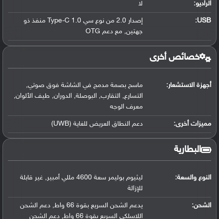
الراديو:
لا
USB
:
إصدار 2.0 من نوع سي Type-C 1.0 منفذ ذو
جهتين, مع دعم OTG
خصائص أخرى
أجهزة الاستشعار:
ماسح بصمة مدمج في الشاشة فوق صوتي,
التسارع, التقارب, البوصلة, الدوران, طيف الألوان,
معرف الوجه
مميزات أخرى:
دعم النطاق العريض للغاية (UWB)
البطارية
النوع والسعة:
ليثيوم بوليمر سعة 4600 مللي أمبير, غير قابلة
للإزالة
الشحن:
يدعم الشحن السريع بقوة 66 واط, دعم الشحن
اللاسلكي السريع بقوة 66 واط, دعم الشحن