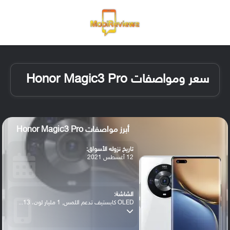
القائمة
تسجيل ا
الو
سعر ومواصفات Honor Magic3 Pro
أبرز مواصفات Honor Magic3 Pro
تاريخ نزوله الأسواق:
12 أغسطس 2021
الشاشة:
OLED كابستيف تدعم اللمس, 1 مليار لون، 13...