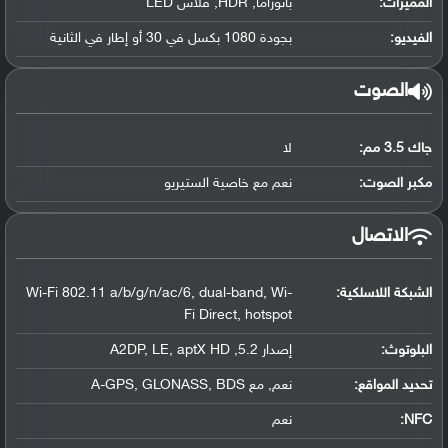
المميزات:
بانوراما, HDR, فلاش LED
الفيديو:
بجودة 1080 بكسل في 30 أو إطار في الثانية
الصوت
جاك 3.5 مم:
لا
مكبر الصوت:
نعم مع خاصية الستيريو
الاتصال
الشبكة اللاسلكية:
Wi-Fi 802.11 a/b/g/n/ac/6, dual-band, Wi-
Fi Direct, hotspot
البلوتوث
:
إصدار 5.2, A2DP, LE, aptX HD
تحديد المواقع
:
نعم, مع A-GPS, GLONASS, BDS
NFC
:
نعم