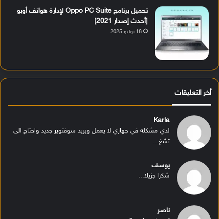
تحميل برنامج Oppo PC Suite لإدارة هواتف أوبو
[أحدث إصدار 2021]
18 يوليو 2025
أخر التعليقات
Karla
لدي مشكله في جهازي لا يعمل ويريد سوفتوير جديد واحتاج الى
تشغ...
يوسف
شكرا جزيلا...
ناصر