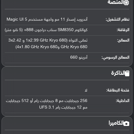
المنصة
نظام التشغيل
:
أندرويد إصدار 11 مع واجهة مستخدم Magic UI 5
الرقاقة
:
كوالكوم SM8350 سناب دراجون 888+ (5 نانو متر)
المعالج
:
ثماني النواة (1x2.99 GHz Kryo 680 و 3x2.42
GHz Kryo 680 و4x1.80 GHz Kryo 680)
المعالج الرسومي
:
أدرينو 660
الذاكرة
فتحة البطاقة:
لا
الداخلية:
256 جيجابايت مع 8 جيجابايت رام أو 512 جيجابايت
مع 12 جيجابايت رام UFS 3.1
الكاميرا