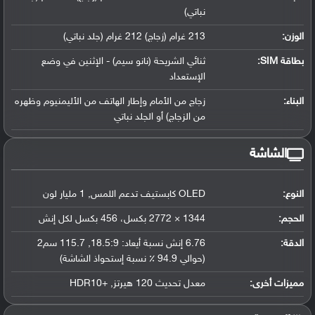
نباتي)
الوزن:
213 غرام (زجاج) 212 غرام (جلد نباتي)
بطاقة SIM:
ثنائي الشريحة (نانو سيم) - الإثنين في وضع
الإستعداد
البناء:
زجاج من الأمام وإطار الهاتف من الأليمنيوم وظهره
من الزجاج) أو الجلد نباتي
الشاشة
النوع:
OLED كابستيف تدعم اللمس, 1 مليار لون
الحجم:
1344 × 2772 بكسل، 456 بكسل لكل إنش
الدقة:
6.76 إنش نسبة أيعاد: 18.5:9, 115.7 سم2
(حوالي 94.9 ٪ نسبة إستحواذ الشاشة)
مميزات أخرى:
معدل تحديث 120 هيرتز, +HDR10