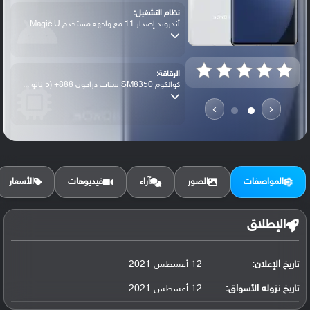
نظام التشغيل:
أندرويد إصدار 11 مع واجهة مستخدم Magic U...
الرقاقة:
كوالكوم SM8350 سناب دراجون 888+ (5 نانو ...
›
‹
الرام / التخزين:
256 جيجابايت مع 8 جيجابايت رام أو 512 جي...
المواصفات
الصور
آراء
فيديوهات
الأسعار
الكاميرا الأساسية:
عدسة واسعة بدقة 50 ميجابكسل ( فتحة عدسة ...
الإطلاق
تاريخ الإعلان:
12 أغسطس 2021
البطارية:
ليثيوم بوليمر سعة 4600 مللي أمبير, غير ق...
تاريخ نزوله الأسواق:
12 أغسطس 2021