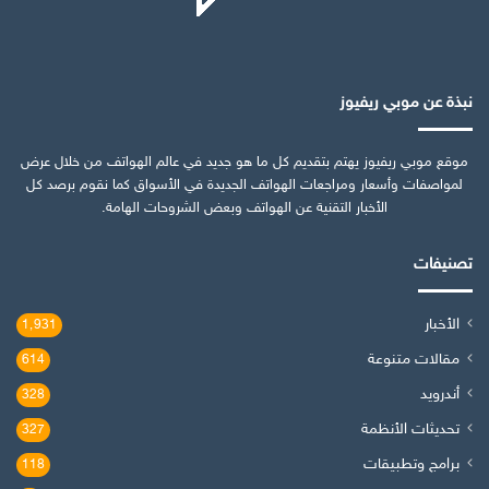
نبذة عن موبي ريفيوز
موقع موبي ريفيوز يهتم بتقديم كل ما هو جديد في عالم الهواتف من خلال عرض
لمواصفات وأسعار ومراجعات الهواتف الجديدة في الأسواق كما نقوم برصد كل
الأخبار التقنية عن الهواتف وبعض الشروحات الهامة.
تصنيفات
الأخبار
1٬931
مقالات متنوعة
614
أندرويد
328
تحديثات الأنظمة
327
برامج وتطبيقات
118