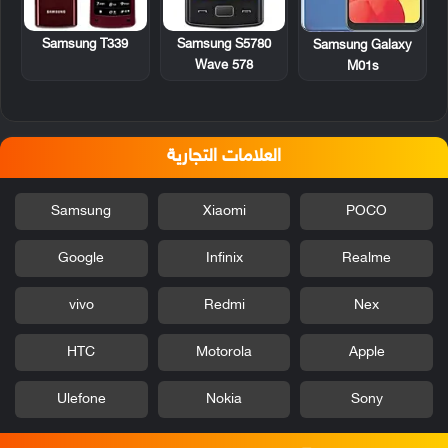
Samsung T339
Samsung S5780
Samsung Galaxy
Wave 578
M01s
العلامات التجارية
Samsung
Xiaomi
POCO
Google
Infinix
Realme
vivo
Redmi
Nex
HTC
Motorola
Apple
Ulefone
Nokia
Sony