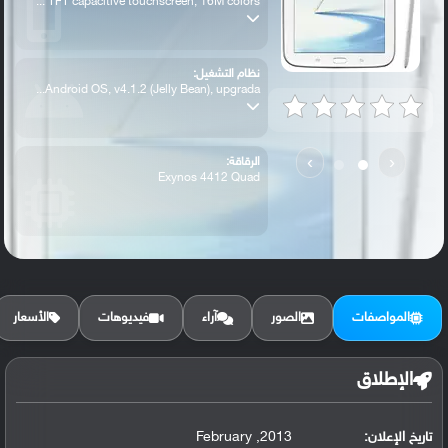
TFT capacitive touchscreen, 16M colors ...
نظام التشغيل:
Android OS, v4.1.2 (Jelly Bean), upgrada...
›
‹
الرقاقة:
Exynos 4412 Quad
الرام / التخزين:
16/32 GB, 2 GB RAM
المواصفات
الصور
آراء
فيديوهات
الأسعار
الكاميرا الأساسية:
5 MP, autofocus
الإطلاق
تاريخ الإعلان:
2013, February