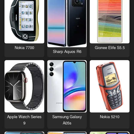
Nokia 7700
Gionee Elife S5.5
Sharp Aquos R6
Nokia 5210
Apple Watch Series
Samsung Galaxy
9
A05s