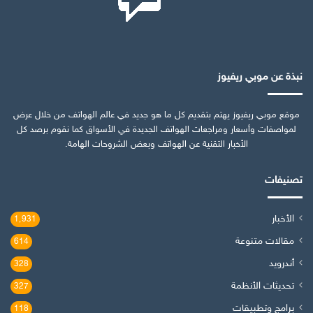
نبذة عن موبي ريفيوز
موقع موبي ريفيوز يهتم بتقديم كل ما هو جديد في عالم الهواتف من خلال عرض
لمواصفات وأسعار ومراجعات الهواتف الجديدة في الأسواق كما نقوم برصد كل
الأخبار التقنية عن الهواتف وبعض الشروحات الهامة.
تصنيفات
الأخبار
1٬931
مقالات متنوعة
614
أندرويد
328
تحديثات الأنظمة
327
برامج وتطبيقات
118