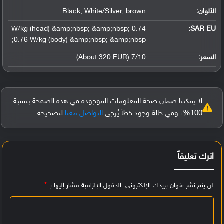
الألوان:
Black, White/Silver, brown
0.74 W/kg (head) &amp;nbsp; &amp;nbsp;
SAR EU:
0.76 W/kg (body) &amp;nbsp; &amp;nbsp;
السعر:
7/10 (About 320 EUR)
لا يمكننا ضمان صحة المعلومات الموجودة في هذه الصفحة بنسبة
100%، وفي حالة وجود خطأ يُرجى
التواصل معنا
لتصحيحه.
اترك تعليقاً
لن يتم نشر عنوان بريدك الإلكتروني.
الحقول الإلزامية مشار إليها بـ
*
ا
ل