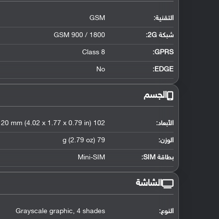
التقنية:
GSM
شبكة 2G:
GSM 900 / 1800
Class 8
GPRS:
No
EDGE:
الجسم
الأبعاد:
102 x 45 x 20 mm (4.02 x 1.77 x 0.79 in)
الوزن:
79 g (2.79 oz)
بطاقة SIM:
Mini-SIM
الشاشة
النوع:
Grayscale graphic, 4 shades