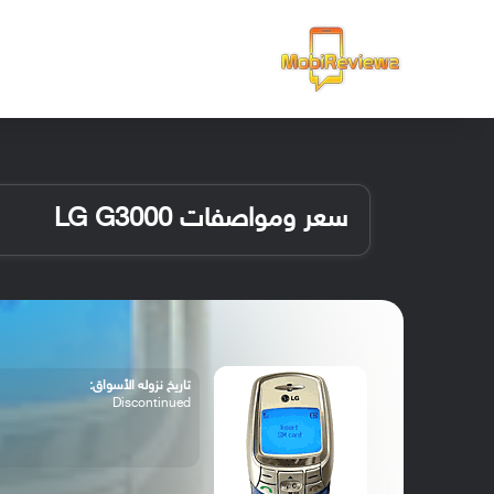
الرئيسية
سعر ومواصفات LG G3000
تاريخ نزوله الأسواق:
Discontinued