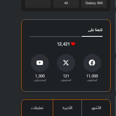
40
Galaxy A05
تابعنا على
12٬421
1٬300
121
11٬000
المتابعون
المتابعون
المشتركون
الأشهر
الأخيرة
تعليقات