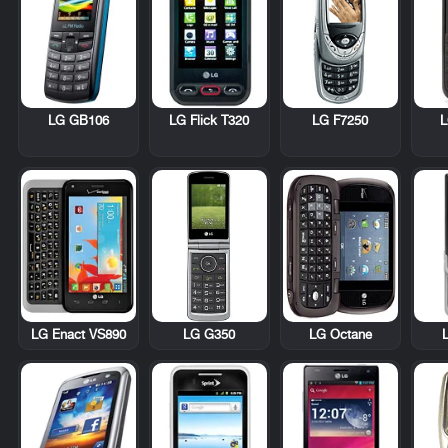
LG GB106
LG Flick T320
LG F7250
L
LG Enact VS890
LG Octane
LG G350