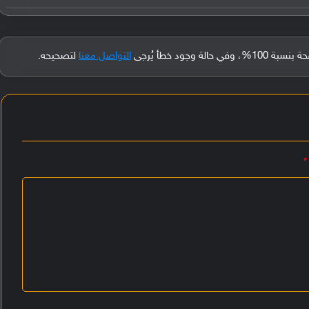
جود خطأ يُرجى
التواصل معنا
لتصحيحه.
*