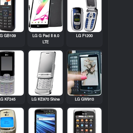
G GB109
LG F1200
LG G Pad II 8.0
LTE
LG KF245
LG KE970 Shine
LG GW910