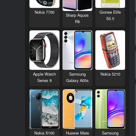
Nokia 7700
Gionee Elife
Sharp Aquos
S5.5
R6
Nokia 5210
Apple Watch
Samsung
Series 9
Galaxy A05s
Nokia X100
Huawei Mate
Samsung