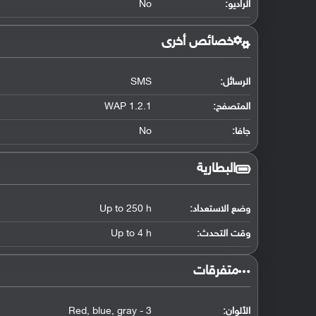
الراديو:
No
خصائص أخرى
الرسائل:
SMS
المتصفح:
WAP 1.2.1
جافا:
No
البطارية
وضع الاستعداد:
Up to 250 h
وقت التحدث:
Up to 4 h
‏متفرقات‏
الألوان:
3 - Red, blue, gray