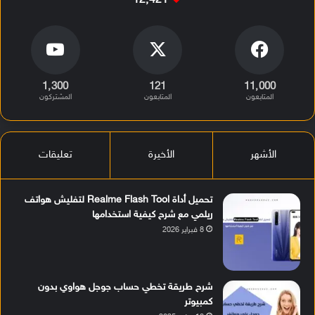
12٬421
1٬300
121
11٬000
المتابعون
المتابعون
المشتركون
الأشهر
الأخيرة
تعليقات
تحميل أداة Realme Flash Tool لتفليش هواتف
ريلمي مع شرح كيفية استخدامها
8 فبراير 2026
شرح طريقة تخطي حساب جوجل هواوي بدون
كمبيوتر