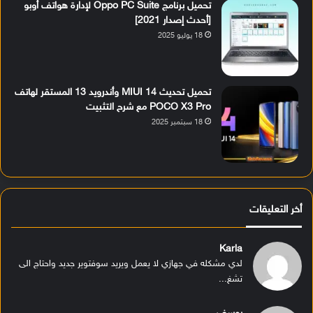
تحميل برنامج Oppo PC Suite لإدارة هواتف أوبو
[أحدث إصدار 2021]
18 يوليو 2025
تحميل تحديث MIUI 14 وأندرويد 13 المستقر لهاتف
POCO X3 Pro مع شرح التثبيت
18 سبتمبر 2025
أخر التعليقات
Karla
لدي مشكله في جهازي لا يعمل ويريد سوفتوير جديد واحتاج الى
تشغ...