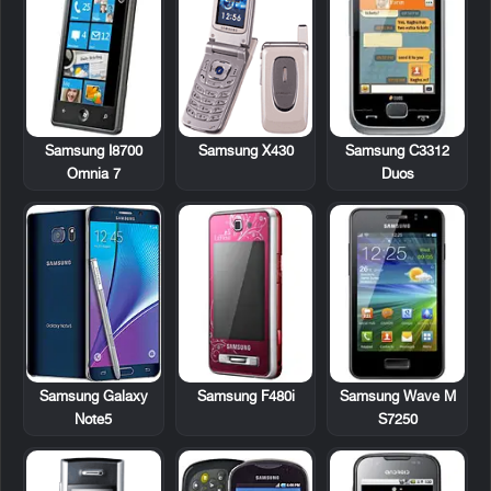
Samsung I8700
Samsung X430
Samsung C3312
Omnia 7
Duos
Samsung F480i
Samsung Wave M
Samsung Galaxy
S7250
Note5