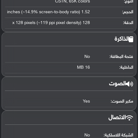
النوع:
CSTN, 65K colors
الحجم:
1.52 inches (~14.9% screen-to-body ratio)
الدقة:
128 x 128 pixels (~119 ppi pixel density)
الذاكرة
فتحة البطاقة:
No
الداخلية:
16 MB
الصوت
مكبر الصوت:
Yes
الاتصال
الشبكة اللاسلكية:
No