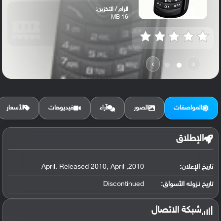
الرام / التخزين:
16 MB
›
‹
المواصفات
الصور
آراء
فيديوهات
الأسعار
الإطلاق
تاريخ الإعلان:
2010, April. Released 2010, April
تاريخ نزوله الأسواق:
Discontinued
شبكة الاتصال