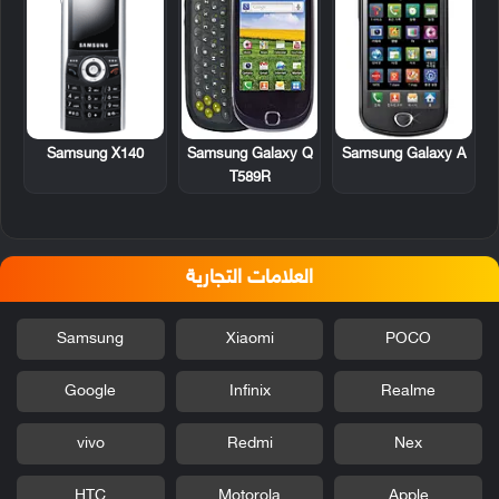
Samsung X140
Samsung Galaxy Q
Samsung Galaxy A
T589R
العلامات التجارية
Samsung
Xiaomi
POCO
Google
Infinix
Realme
vivo
Redmi
Nex
HTC
Motorola
Apple