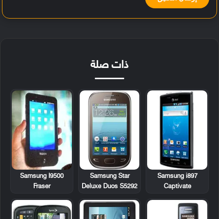
ذات صلة
Samsung I9500
Samsung Star
Samsung i897
Fraser
Deluxe Duos S5292
Captivate