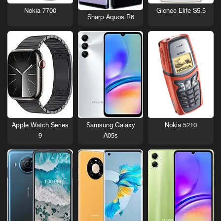
Nokia 7700
Gionee Elife S5.5
Sharp Aquos R6
Nokia 5210
Apple Watch Series
Samsung Galaxy
9
A05s