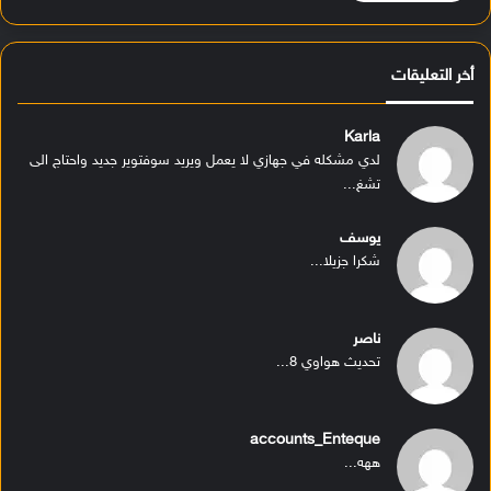
أخر التعليقات
Karla
لدي مشكله في جهازي لا يعمل ويريد سوفتوير جديد واحتاج الى
تشغ...
يوسف
شكرا جزيلا...
ناصر
تحديث هواوي 8...
accounts_Enteque
ههه...