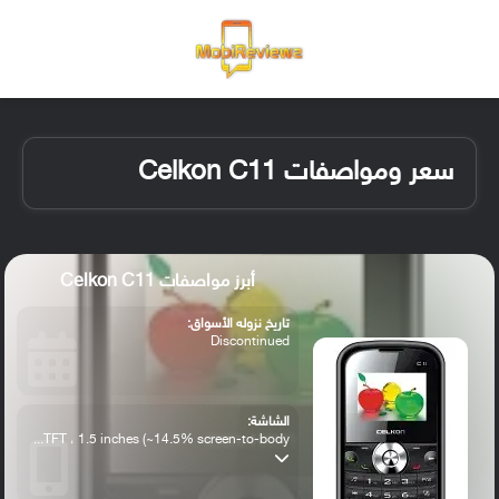
القائمة
تسجيل ا
الو
سعر ومواصفات Celkon C11
أبرز مواصفات Celkon C11
تاريخ نزوله الأسواق:
Discontinued
الشاشة:
TFT ، 1.5 inches (~14.5% screen-to-body...