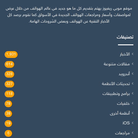
موقع موبي ريفيوز يهتم بتقديم كل ما هو جديد في عالم الهواتف من خلال عرض
لمواصفات وأسعار ومراجعات الهواتف الجديدة في الأسواق كما نقوم برصد كل
الأخبار التقنية عن الهواتف وبعض الشروحات الهامة.
تصنيفات
الأخبار
1٬931
مقالات متنوعة
614
أندرويد
328
تحديثات الأنظمة
327
برامج وتطبيقات
118
خلفيات
78
أنظمة أخرى
38
iOS
19
مراجعات
6